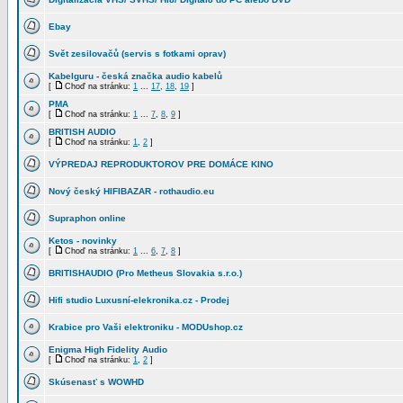
Ebay
Svět zesilovačů (servis s fotkami oprav)
Kabelguru - česká značka audio kabelů
[
Choď na stránku:
1
...
17
,
18
,
19
]
PMA
[
Choď na stránku:
1
...
7
,
8
,
9
]
BRITISH AUDIO
[
Choď na stránku:
1
,
2
]
VÝPREDAJ REPRODUKTOROV PRE DOMÁCE KINO
Nový český HIFIBAZAR - rothaudio.eu
Supraphon online
Ketos - novinky
[
Choď na stránku:
1
...
6
,
7
,
8
]
BRITISHAUDIO (Pro Metheus Slovakia s.r.o.)
Hifi studio Luxusní-elekronika.cz - Prodej
Krabice pro Vaši elektroniku - MODUshop.cz
Enigma High Fidelity Audio
[
Choď na stránku:
1
,
2
]
Skúsenasť s WOWHD