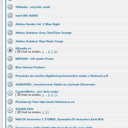
VMAudio - uslyšíte rozdíl
nové BIS AUDIO
Adidas Harden Vol. 2 Blue Night
Adidas Sobakov Grey Two/Clear Orange
Adidas Sobakov Raw Khaki Cargo
SPaudio.cz
[
Choď na stránku:
1
...
6
,
7
,
8
]
NIRVANA - hifi studio Praha
Blue Horizon Proburn
Pozvánka do nového HighEnd poslechového studia v Rožnově p.R
AUDIOFEEL, novootvorené štúdio na východe Slovenska
CustomWorks - pro Vaše audio
[
Choď na stránku:
1
...
5
,
6
,
7
]
Představuji Vám http://www.hifimorava.cz/
STUDIO ESO
[
Choď na stránku:
1
,
2
]
NAD-ZS Acoustics C 375BEE, Dynaudio-ZS Acoustics Emit M10
Digitalizácia VHS/ SVHS/ Hi8/ Digital8 do PC alebo DVD