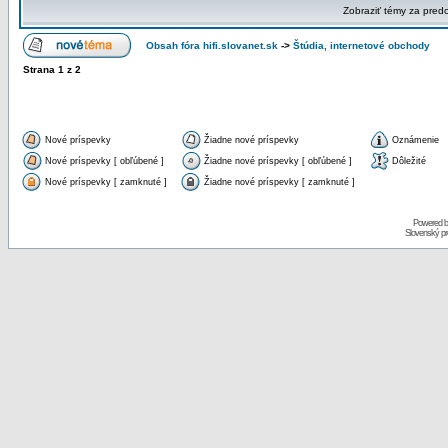
Zobraziť témy za pred
Obsah fóra hifi.slovanet.sk
->
Štúdia, internetové obchody
Strana
1
z
2
Nové príspevky
Žiadne nové príspevky
Oznámenie
Nové príspevky [ obľúbené ]
Žiadne nové príspevky [ obľúbené ]
Dôležité
Nové príspevky [ zamknuté ]
Žiadne nové príspevky [ zamknuté ]
Powered 
Slovenský p