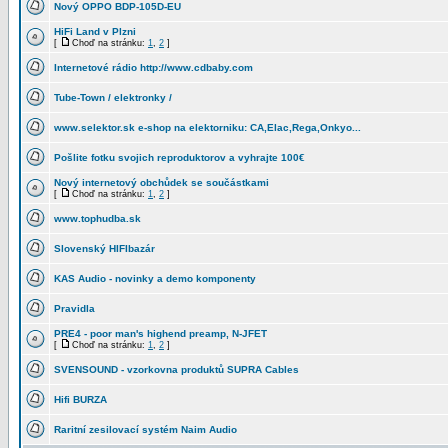
Nový OPPO BDP-105D-EU
HiFi Land v Plzni
[
Choď na stránku:
1
,
2
]
Internetové rádio http://www.cdbaby.com
Tube-Town / elektronky /
www.selektor.sk e-shop na elektorniku: CA,Elac,Rega,Onkyo...
Pošlite fotku svojich reproduktorov a vyhrajte 100€
Nový internetový obchůdek se součástkami
[
Choď na stránku:
1
,
2
]
www.tophudba.sk
Slovenský HIFIbazár
KAS Audio - novinky a demo komponenty
Pravidla
PRE4 - poor man's highend preamp, N-JFET
[
Choď na stránku:
1
,
2
]
SVENSOUND - vzorkovna produktů SUPRA Cables
Hifi BURZA
Raritní zesilovací systém Naim Audio