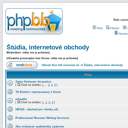
Bolo zaved
FAQ
Hľadať
Nastav
Štúdia, internetové obchody
Moderátori: nikto nie je prítomný
Užívatelia prezerajúci toto fórum: nikto nie je prítomný
Obsah fóra hifi.slovanet.sk
->
Štúdia, internetové obchody
Témy
Zalan Schuster Acoustics
[
Choď na stránku:
1
...
3
,
4
,
5
]
TA Elektro: reprosustavy z Kosic
eXaudio
[
Choď na stránku:
1
,
2
,
3
,
4
]
HIFIZA - obchod pre všetky uši
Professional Resume Writing Services
Ako sťahovať audioknihy zadarmo