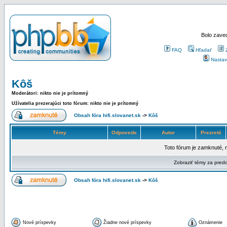
Bolo zaved
FAQ
Hľadať
Nastav
Kôš
Moderátori: nikto nie je prítomný
Užívatelia prezerajúci toto fórum: nikto nie je prítomný
Obsah fóra hifi.slovanet.sk
->
Kôš
Témy
Odpovede
Autor
Prezreté
Toto fórum je zamknuté, 
Zobraziť témy za pred
Obsah fóra hifi.slovanet.sk
->
Kôš
Nové príspevky
Žiadne nové príspevky
Oznámenie