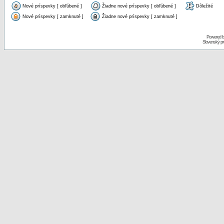
Nové príspevky [ obľúbené ]
Žiadne nové príspevky [ obľúbené ]
Dôležité
Nové príspevky [ zamknuté ]
Žiadne nové príspevky [ zamknuté ]
Powered 
Slovenský p