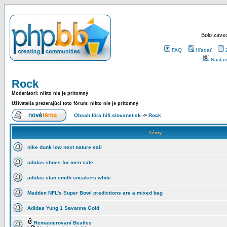
Bolo zaved
FAQ
Hľadať
Nastav
Rock
Moderátori: nikto nie je prítomný
Užívatelia prezerajúci toto fórum: nikto nie je prítomný
Obsah fóra hifi.slovanet.sk
->
Rock
Témy
nike dunk low next nature sail
adidas shoes for men sale
adidas stan smith sneakers white
Madden NFL's Super Bowl predictions are a mixed bag
Adidas Yung 1 Savanna Gold
Remasterovaní Beatles