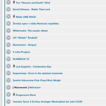
Yes "Heaven and Earth" 2014
David Gilmour - Rattle That Lock
Rádio ONE ROCK
Ženský spev v rádiu Rocková republika
Whitesnake- The purple album
Jiří "Dědek" Šindelář
Rammstein - Striped
V erbu Progres
FAJNROCK TV
Led Zeppelin - Celebration Day
Supertramp - Even in the quietest moments
Zemřel klávesista Pink Floyd Rick Wright
[ Hlasovanie ]
Hellraiser
Progresivni Rock
Yamaha Tyros 4 61-Key Arranger Workstation for sale €1150