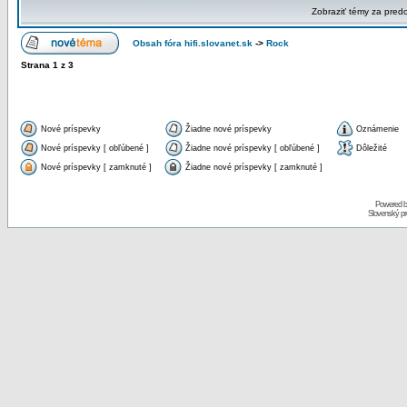
Zobraziť témy za pred
Obsah fóra hifi.slovanet.sk
->
Rock
Strana
1
z
3
Nové príspevky
Žiadne nové príspevky
Oznámenie
Nové príspevky [ obľúbené ]
Žiadne nové príspevky [ obľúbené ]
Dôležité
Nové príspevky [ zamknuté ]
Žiadne nové príspevky [ zamknuté ]
Powered 
Slovenský p