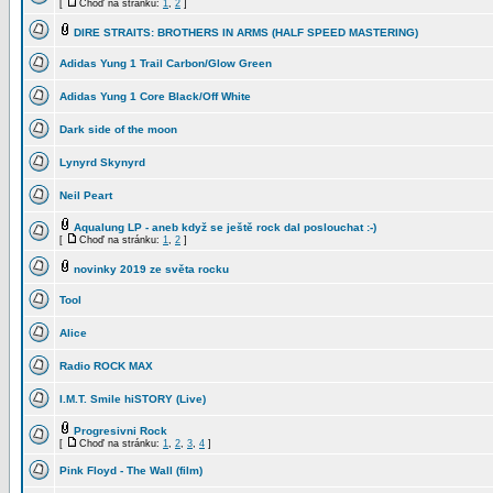
[
Choď na stránku:
1
,
2
]
DIRE STRAITS: BROTHERS IN ARMS (HALF SPEED MASTERING)
Adidas Yung 1 Trail Carbon/Glow Green
Adidas Yung 1 Core Black/Off White
Dark side of the moon
Lynyrd Skynyrd
Neil Peart
Aqualung LP - aneb když se ještě rock dal poslouchat :-)
[
Choď na stránku:
1
,
2
]
novinky 2019 ze světa rocku
Tool
Alice
Radio ROCK MAX
I.M.T. Smile hiSTORY (Live)
Progresivni Rock
[
Choď na stránku:
1
,
2
,
3
,
4
]
Pink Floyd - The Wall (film)