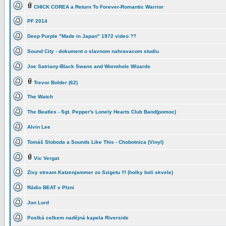
CHICK COREA a Return To Forever-Romantic Warrior
PF 2014
Deep Purple "Made in Japan" 1972 video ??
Sound City - dokument o slavnom nahravacom studiu
Joe Satriany-Black Swans and Wormhole Wizards
Trevor Bolder (62)
The Watch
The Beatles - Sgt. Pepper's Lonely Hearts Club Band(pomoc)
Alvin Lee
Tomáš Sloboda a Sounds Like This - Chobotnica (Vinyl)
Vic Vergat
Zivy stream Katzenjammer zo Szigetu !!! (holky boli skvele)
Rádio BEAT v Plzni
Jon Lord
Poslká celkem nadějná kapela Riverside