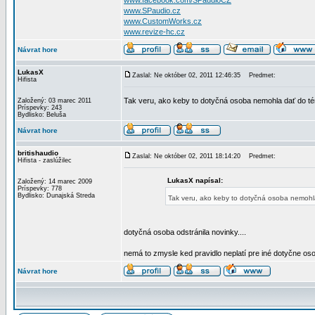
www.facebook.com/SPaudioCZ
www.SPaudio.cz
www.CustomWorks.cz
www.revize-hc.cz
Návrat hore
LukasX
Zaslal: Ne október 02, 2011 12:46:35
Predmet:
Hifista
Tak veru, ako keby to dotyčná osoba nemohla dať do 
Založený: 03 marec 2011
Príspevky: 243
Bydlisko: Beluša
Návrat hore
britishaudio
Zaslal: Ne október 02, 2011 18:14:20
Predmet:
Hifista - zaslúžilec
LukasX napísal:
Založený: 14 marec 2009
Príspevky: 778
Bydlisko: Dunajská Streda
Tak veru, ako keby to dotyčná osoba nemoh
dotyčná osoba odstránila novinky....
nemá to zmysle ked pravidlo neplatí pre iné dotyčne os
Návrat hore