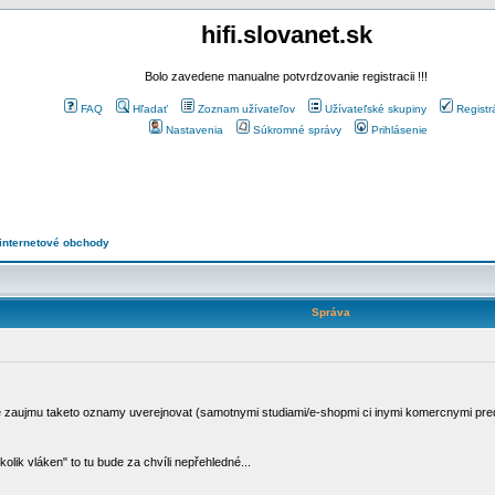
hifi.slovanet.sk
Bolo zavedene manualne potvrdzovanie registracii !!!
FAQ
Hľadať
Zoznam užívateľov
Užívateľské skupiny
Registr
Nastavenia
Súkromné správy
Prihlásenie
 internetové obchody
Správa
e zaujmu taketo oznamy uverejnovat (samotnymi studiami/e-shopmi ci inymi komercnymi pre
lik vláken" to tu bude za chvíli nepřehledné...