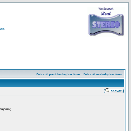
ácia
Zobraziť predchádzajúcu tému
::
Zobraziť nasledujúcu tému
dajcami).