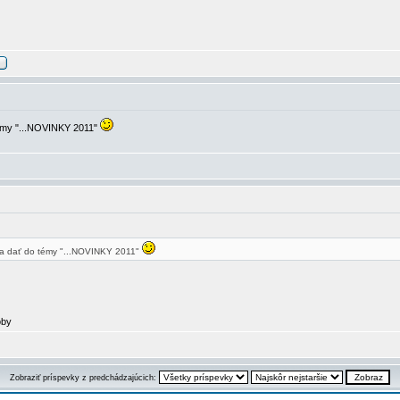
témy "...NOVINKY 2011"
la dať do témy "...NOVINKY 2011"
oby
Zobraziť príspevky z predchádzajúcich: