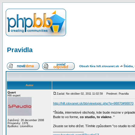
Pravidla
Obsah fóra hifi.slovanet.sk
->
Štúdia,
Autor
Quart
Zaslal: Ne október 02, 2011 11:02:59
Predmet: Pravidla
Hifi expert
http://hifi.slovanet.sk/bb/viewtopic.php?p=98870#98870
"Štúdia, internetové obchody, kde bude mozne v pripad
Bude to vo forme,
co studio, to vlakno
. "
Založený: 26 december 2008
Príspevky: 1379
Zkuste se toho držet. Tímhle způsobem "co studio to něko
Bydlisko: Litoměřice
_________________