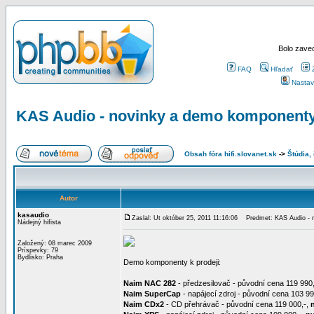
Bolo zaved
FAQ
Hľadať
Nastav
KAS Audio - novinky a demo komponent
Obsah fóra hifi.slovanet.sk
->
Štúdia,
Autor
kasaudio
Zaslal: Ut október 25, 2011 11:16:06
Predmet: KAS Audio - 
Nádejný hifista
Založený: 08 marec 2009
Príspevky: 79
Bydlisko: Praha
Demo komponenty k prodeji:
Naim NAC 282
- předzesilovač - původní cena 119 990
Naim SuperCap
- napájecí zdroj - původní cena 103 99
Naim CDx2
- CD přehrávač - původní cena 119 000,-,