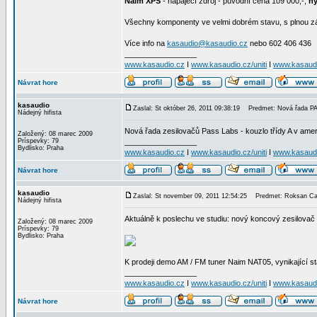
Naim XPS
- napájecí zdroj - původní cena 109 000,-,
ny
Všechny komponenty ve velmi dobrém stavu, s plnou záru
Více info na
kasaudio@kasaudio.cz
nebo 602 406 436
_________________
www.kasaudio.cz
I
www.kasaudio.cz/uniti
I
www.kasaudio
Návrat hore
kasaudio
Zaslal: St október 26, 2011 09:38:19
Predmet: Nová řada P
Nádejný hifista
Nová řada zesilovačů Pass Labs - kouzlo třídy A v ame
Založený: 08 marec 2009
Príspevky: 79
_________________
Bydlisko: Praha
www.kasaudio.cz
I
www.kasaudio.cz/uniti
I
www.kasaudio
Návrat hore
kasaudio
Zaslal: St november 09, 2011 12:54:25
Predmet: Roksan Ca
Nádejný hifista
Aktuálně k poslechu ve studiu: nový koncový zesilovač
Založený: 08 marec 2009
Príspevky: 79
Bydlisko: Praha
K prodeji demo AM / FM tuner Naim NAT05, vynikající sta
_________________
www.kasaudio.cz
I
www.kasaudio.cz/uniti
I
www.kasaudio
Návrat hore