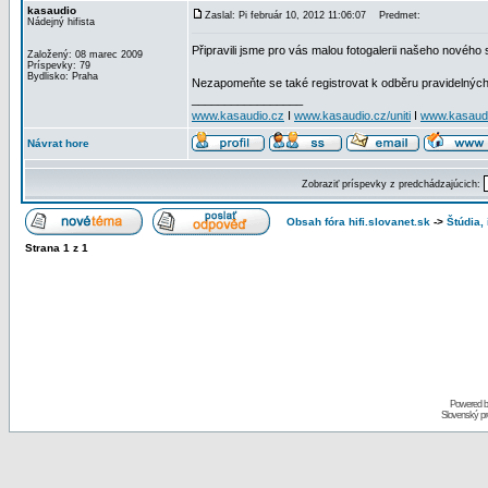
kasaudio
Zaslal: Pi február 10, 2012 11:06:07
Predmet:
Nádejný hifista
Připravili jsme pro vás malou fotogalerii našeho nového
Založený: 08 marec 2009
Príspevky: 79
Bydlisko: Praha
Nezapomeňte se také registrovat k odběru pravidelných
_________________
www.kasaudio.cz
I
www.kasaudio.cz/uniti
I
www.kasaudio
Návrat hore
Zobraziť príspevky z predchádzajúcich:
Obsah fóra hifi.slovanet.sk
->
Štúdia,
Strana
1
z
1
Powered 
Slovenský p