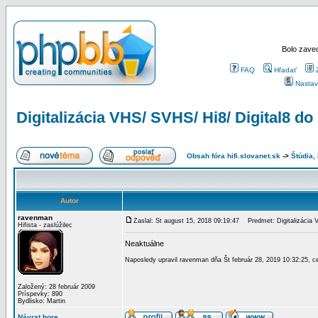
Bolo zaved
FAQ
Hľadať
Nastav
Digitalizácia VHS/ SVHS/ Hi8/ Digital8 d
Obsah fóra hifi.slovanet.sk
->
Štúdia,
Autor
ravenman
Zaslal: St august 15, 2018 09:19:47
Predmet: Digitalizácia 
Hifista - zaslúžilec
Neaktuálne
Naposledy upravil ravenman dňa Št február 28, 2019 10:32:25, c
Založený: 28 február 2009
Príspevky: 890
Bydlisko: Martin
Návrat hore