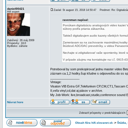
daniel00421
Zaslal: St august 15, 2018 14:50:47
Predmet: Re: Digitalizá
Hifi expert
ravenman napísal:
Ponúkam digitalizáciu analogových video kaziet 
súbory podľa priania zákazníka.
Taktiež digitalizujem audio kazety všetkých formu
Založený: 26 máj 2009
Zameriavam sa na zachovanie maximálnej kvality o
Príspevky: 1113
štúdiové ADC/DAC prevodníky, u videa Panasonic
Bydlisko: záhorie
Nechajte si zdigitalizovať vaše spomienky, ktoré
V prípade záujmu ma kontaktujte na t.č. 0915-4
Potreboval by som prekopirovať jednu master video Beta
záznam ca.1,2 hodky.šup kľudne s odpoveďou do ss s
_________________
Vintage:
Visaton VIB Extra GF,Telefunken CP,CM,CT1,Tascam C
II,veľa vinyl,cd,dat aj pásov v archíve.
My Job-Work: live,broadcast,studio,conference sound 
Návrat hore
Zobraziť príspevky z predchádzajúcich:
Obsah fóra hifi.slovanet.sk
->
Štúdia,