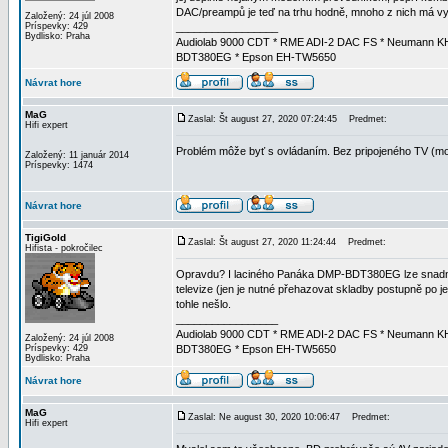
DAC/preampů je teď na trhu hodně, mnoho z nich má vy
Založený: 24 júl 2008
Príspevky: 429
_________________
Bydlisko: Praha
Audiolab 9000 CDT * RME ADI-2 DAC FS * Neumann KH
BDT380EG * Epson EH-TW5650
Návrat hore
MaG
Zaslal: Št august 27, 2020 07:24:45
Predmet:
Hifi expert
Problém môže byť s ovládaním. Bez pripojeného TV (mo
Založený: 11 január 2014
Príspevky: 1474
Návrat hore
TigiGold
Zaslal: Št august 27, 2020 11:24:44
Predmet:
Hifista - pokročilec
Opravdu? I laciného Panáka DMP-BDT380EG lze snadno p
televize (jen je nutné přehazovat skladby postupně po je
tohle nešlo.
_________________
Audiolab 9000 CDT * RME ADI-2 DAC FS * Neumann KH
Založený: 24 júl 2008
Príspevky: 429
BDT380EG * Epson EH-TW5650
Bydlisko: Praha
Návrat hore
MaG
Zaslal: Ne august 30, 2020 10:06:47
Predmet:
Hifi expert