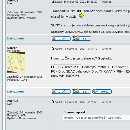
AlienCZ
Zaslal: St marec 03, 2021 18:51:29
Predmet:
N/A
Transport SONY UBP-X800M2 dnes dorazil. Velmi mě přek
Založený: 30 november 2006
Príspevky: 959
cítit už jen v pažích
Bydlisko: Brno - venkov
SONY si s tím (v této základní cenové kategorii) fakt vy
Naposledy upravil AlienCZ dňa St marec 03, 2021 22:24:48, celk
Návrat hore
Soaron
Zaslal: St marec 03, 2021 22:19:17
Predmet:
Hifi expert
Hmmm... Čo to je za prehrávač? Gúgl mlčí.
_________________
PC - DIY silver USB - Denafrips Pontus II - DIY silve
PC - Drop SDAC balanced - Drop THX AAA™ 789 - HE
Sony WH-1000XM4
Založený: 27 december 2015
Príspevky: 1946
Návrat hore
AlienCZ
Zaslal: St marec 03, 2021 22:25:56
Predmet:
N/A
Soaron napísal:
Založený: 30 november 2006
Príspevky: 959
Hmmm... Čo to je za prehrávač? Gúgl mlčí.
Bydlisko: Brno - venkov