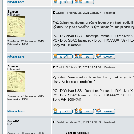
Návrat hore
Soaron
Zaslal: Pi február 26, 2021 19:52:07
Predmet:
Hifi expert
Tiež úplne nechápem, prečo je jeden prehrávač audiofil
výstup. Že je to zbytočné, s tým súhlasím, ale prístroj 
_________________
PC - DIY silver USB - Denafrips Pontus II - DIY silve
PC - Drop SDAC balanced - Drop THX AAA™ 789 - HE
Založený: 27 december 2015
Príspevky: 1946
Sony WH-1000XM4
Návrat hore
Soaron
Zaslal: Pi február 26, 2021 19:54:09
Predmet:
Hifi expert
Vypadáva Vám snáď zvuk, alebo obraz, či ako myslíte "k
disky. Alebo kde je problém..?
_________________
PC - DIY silver USB - Denafrips Pontus II - DIY silve
PC - Drop SDAC balanced - Drop THX AAA™ 789 - HE
Založený: 27 december 2015
Príspevky: 1946
Sony WH-1000XM4
Návrat hore
AlienCZ
Zaslal: Pi február 26, 2021 19:58:59
Predmet:
N/A
Soaron napísal:
Založený: 30 november 2006