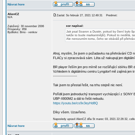
Návrat hore
AlienCZ
Zaslal: So február 27, 2021 12:49:31
Predmet:
N/A
xor napísal:
Založený: 30 november 2006
Príspevky: 959
Jak psal Soaron a Dustin, pokud by čtení bylo š
Bydlisko: Brno - venkov
takže to bude markantnější). Pokud to nedělá, tak
Ale nerozumím tomu, čeho se obáváš při přehrá
Ahoj, myslím, že jsem o požadavku na přehrávání CD n
FLACy si zpracovává sám. Léta už nakupuji jen digitáln
BR player řeším jen pro mírně se rozšiřující sbírku BR
Vzhledem k digitálnímu centru Lyngdorf mě zajímá jen t
--------------------
Tak jsem to přestal řešit, na trhu stejně nic není.
Pořídil jsem jednoduchý transport vycházející z SONY 
UBP-X800M2 a dál to řešit nebudu.
https://youtu.be/cs9x3eyHd8Q
Díky všem. Uzavřeno.
Naposledy upravil AlienCZ dňa St marec 03, 2021 22:26:32, celk
Návrat hore