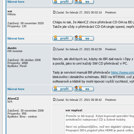
Návrat hore
xor
Zaslal: So február 27, 2021 00:02:14
Predmet:
Hifista
Chápu to tak, že AlienCZ chce přehrávat CD-DA na BD 
Založený: 06 november 2020
Príspevky: 135
Takže jde vždy o přehrávání CD-DA single speed, nepře
Návrat hore
dustin
Zaslal: So február 27, 2021 08:42:56
Predmet:
Hifi inventar
Nevím, ale divil bych se, kdyby do BR dali navíc i čipy z
Založený: 06 október 2006
Príspevky: 4898
a posílá, jako to umí každý SW CD přehrávač v PC.
Bydlisko: Plzeň
Tady je servisní manuál BR přehrávače
https://www.vin
blokového i detailního schématu. Běží na MT8560, co
softwarově a klidně by mohl ripovat i vyšší rychlostí, v
Návrat hore
AlienCZ
Zaslal: So február 27, 2021 09:38:42
Predmet:
N/A
xor napísal:
Založený: 30 november 2006
Príspevky: 959
Protože to lidi kupují. Kdysi kupovali speciální fi
Bydlisko: Brno - venkov
antivibrační nalepovací CD a žulové kvádry.
Není nic průkaznějšího, než ten digitální výstup 
Propojení BD-Lyngdorf přes HDMI je jasná volba.