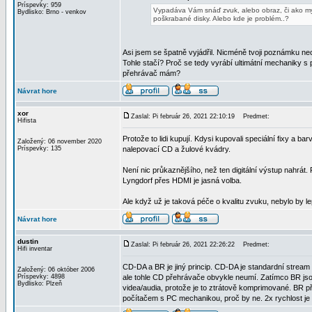
Príspevky: 959
Vypadáva Vám snáď zvuk, alebo obraz, či ako mysl
Bydlisko: Brno - venkov
poškrabané disky. Alebo kde je problém..?
Asi jsem se špatně vyjádřil. Nicméně tvoji poznámku n
Tohle stačí? Proč se tedy vyrábí ultimátní mechaniky s 
přehrávač mám?
Návrat hore
xor
Zaslal: Pi február 26, 2021 22:10:19
Predmet:
Hifista
Protože to lidi kupují. Kdysi kupovali speciální fixy a ba
Založený: 06 november 2020
Príspevky: 135
nalepovací CD a žulové kvádry.
Není nic průkaznějšího, než ten digitální výstup nahrát.
Lyngdorf přes HDMI je jasná volba.
Ale když už je taková péče o kvalitu zvuku, nebylo by le
Návrat hore
dustin
Zaslal: Pi február 26, 2021 22:26:22
Predmet:
Hifi inventar
CD-DA a BR je jiný princip. CD-DA je standardní stream
Založený: 06 október 2006
Príspevky: 4898
ale tohle CD přehrávače obvykle neumí. Zatímco BR js
Bydlisko: Plzeň
videa/audia, protože je to ztrátově komprimované. BR p
počítačem s PC mechanikou, proč by ne. 2x rychlost je 