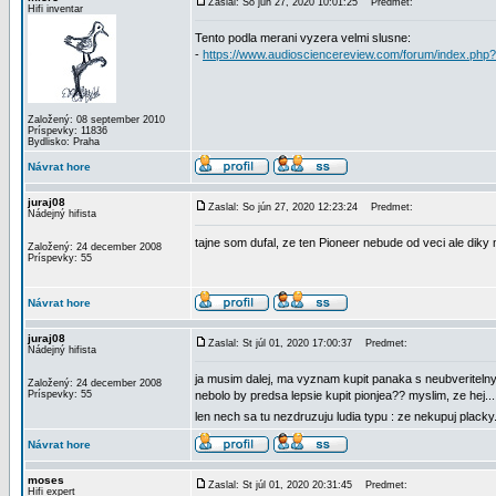
Zaslal: So jún 27, 2020 10:01:25
Predmet:
Hifi inventar
Tento podla merani vyzera velmi slusne:
-
https://www.audiosciencereview.com/forum/index.php
Založený: 08 september 2010
Príspevky: 11836
Bydlisko: Praha
Návrat hore
juraj08
Zaslal: So jún 27, 2020 12:23:24
Predmet:
Nádejný hifista
tajne som dufal, ze ten Pioneer nebude od veci ale dik
Založený: 24 december 2008
Príspevky: 55
Návrat hore
juraj08
Zaslal: St júl 01, 2020 17:00:37
Predmet:
Nádejný hifista
ja musim dalej, ma vyznam kupit panaka s neubveritelnymi
Založený: 24 december 2008
Príspevky: 55
nebolo by predsa lepsie kupit pionjea?? myslim, ze hej..
len nech sa tu nezdruzuju ludia typu : ze nekupuj placky
Návrat hore
moses
Zaslal: St júl 01, 2020 20:31:45
Predmet:
Hifi expert