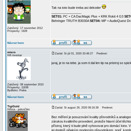
Tak na toto bude treba asi dekoder
_________________
SET01:
PC + CA DacMagic Plus + KRK Rokit 4 G3
SET
Behringer TRUTH B3030A
SET04:
MP + AudioQuest Dra
Založený: 17 november 2012
Príspevky: 1928
Návrat hore
miero
Zaslal: St júl 01, 2020 20:46:27
Predmet:
Hifi inventar
juraj, je to na tebe. ja som ti dal len tip na pristroj so s
Založený: 08 september 2010
Príspevky: 11836
Bydlisko: Praha
Návrat hore
TigiGold
Zaslal: St august 26, 2020 09:16:39
Predmet:
Hifista - pokročilec
Bez měření je posuzování kvality převodníků a analogo
zárukou kvalitního provedení, protože hlavní účel těchto p
přístroj, který ti bude plně vyhovovat pro domácí kino.
jej doplníš nějakým moderním převodníkem, popř. komb