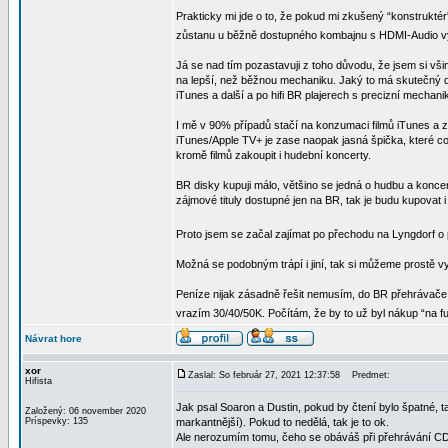
Prakticky mi jde o to, že pokud mi zkušený “konstruktér
zůstanu u běžně dostupného kombajnu s HDMI-Audio výs
Já se nad tím pozastavuji z toho důvodu, že jsem si vši
na lepší, než běžnou mechaniku. Jaký to má skutečný d
iTunes a další a po hifi BR plajerech s precizní mechan
I mě v 90% případů stačí na konzumaci filmů iTunes a zb
iTunes/Apple TV+ je zase naopak jasná špička, které co s
kromě filmů zakoupit i hudební koncerty.
BR disky kupuji málo, většino se jedná o hudbu a konce
zájmové tituly dostupné jen na BR, tak je budu kupovat i
Proto jsem se začal zajímat po přechodu na Lyngdorf o 
Možná se podobným trápí i jiní, tak si můžeme prostě vy
Peníze nijak zásadně řešit nemusím, do BR přehrávače, k
vrazím 30/40/50K. Počítám, že by to už byl nákup “na fu
Návrat hore
xor
Zaslal: So február 27, 2021 12:37:58
Predmet:
Hifista
Jak psal Soaron a Dustin, pokud by čtení bylo špatné, 
Založený: 06 november 2020
Príspevky: 135
markantnější). Pokud to nedělá, tak je to ok.
Ale nerozumím tomu, čeho se obáváš při přehrávání C