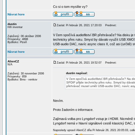
Co si o tom myslíte vy?
Návrat hore
dustin
Zaslal: Pi február 26, 2021 17:20:03
Predmet:
Hifi inventar
V čem spočívá audiofilství BR přehrávače? Na disku je
Založený: 06 október 2006
Príspevky: 4898
technicky přes ruku. Smysl by dávalo využít USB XMOS 
Bydlisko: Plzeň
USB-audio DAC, navíc async class II, což asi (určitě) 
Návrat hore
AlienCZ
Zaslal: Pi február 26, 2021 19:52:07
Predmet:
N/A
dustin napísal:
Založený: 30 november 2006
Príspevky: 959
V čem spočívá audiofilství BR přehrávače? Na di
Bydlisko: Brno - venkov
SPDIF přijde technicky přes ruku. Smysl by dáva
přehrávač musel umět USB-audio DAC, navíc async 
Nevím.
Proto žadoním o informace.
Zajímavá volba pro Lyngdorf vstup je i HDMI. Nicméně 
Lyngdorf nemá v hlavní signálové cestě klasický DAC, t
Naposledy upravil AlienCZ dňa Pi február 26, 2021 20:05:03, cel