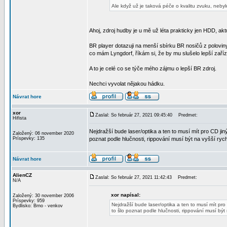
Ale když už je taková péče o kvalitu zvuku, nebyl
Ahoj, zdroj hudby je u mě už léta prakticky jen HDD, a
BR player dotazuji na menší sbírku BR nosičů z poloviny
co mám Lyngdorf, říkám si, že by mu slušelo lepší zaříz
A to je celé co se týče mého zájmu o lepší BR zdroj.
Nechci vyvolat nějakou hádku.
Návrat hore
xor
Zaslal: So február 27, 2021 09:45:40
Predmet:
Hifista
Nejdražší bude laser/optika a ten to musí mít pro CD ji
Založený: 06 november 2020
Príspevky: 135
poznat podle hlučnosti, rippování musí být na vyšší rych
Návrat hore
AlienCZ
Zaslal: So február 27, 2021 11:42:43
Predmet:
N/A
xor napísal:
Založený: 30 november 2006
Príspevky: 959
Nejdražší bude laser/optika a ten to musí mít pr
Bydlisko: Brno - venkov
to šlo poznat podle hlučnosti, rippování musí být 