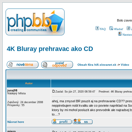
Bolo zaved
FAQ
Hľadať
Nastav
4K Bluray prehravac ako CD
Obsah fóra hifi.slovanet.sk
->
Video
Autor
juraj08
Zaslal: So jún 27, 2020 08:59:47
Predmet: 4K Bluray prehra
Nádejný hifista
ahoj, ma zmysel BR pouzit aj na prehravanie CD?? presne
Založený: 24 december 2008
Príspevky: 55
nepptrebujem nobl kvalitu ale co poviete napriklad na
ktory by mi mohol posluzit ako prevodnik ale najradsej b
to....?
Návrat hore
miero