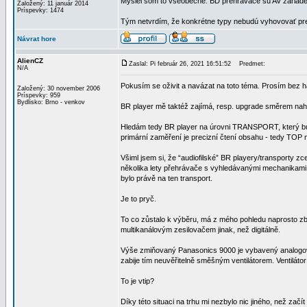
Myslel som to všeobecne. BD prehrávače sú AV zariadeni
Založený: 11 január 2014
Príspevky: 1474
Tým netvrdím, že konkrétne typy nebudú vyhovovať pre 
Návrat hore
AlienCZ
Zaslal: Pi február 26, 2021 16:51:52
Predmet:
N/A
Pokusím se oživit a navázat na toto téma. Prosím bez h
Založený: 30 november 2006
Príspevky: 959
Bydlisko: Brno - venkov
BR player mě taktéž zajímá, resp. upgrade směrem nahor
Hledám tedy BR player na úrovni TRANSPORT, který bud
primární zaměření je precizní čtení obsahu - tedy TOP
Všiml jsem si, že “audiofilské” BR playery/transporty zc
několika lety přehrávače s vyhledávanými mechanikami
bylo právě na ten transport.
Je to pryč.
To co zůstalo k výběru, má z mého pohledu naprosto z
multikanálovým zesilovačem jinak, než digitálně.
Výše zmiňovaný Panasonics 9000 je vybavený analogový
zabije tím neuvěřitelně směšným ventilátorem. Ventiláto
To je vtip?
Díky této situaci na trhu mi nezbylo nic jiného, než začí