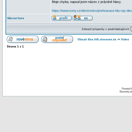
Moje chyba, napsal jsem název z prázdné hlavy.
https://www.sony.cz/electronics/prehravace-blu-ray-di
Návrat hore
Zobraziť príspevky z predchádzajúcich:
Obsah fóra hifi.slovanet.sk
->
Video
Strana
1
z
1
Powered 
Slovenský p