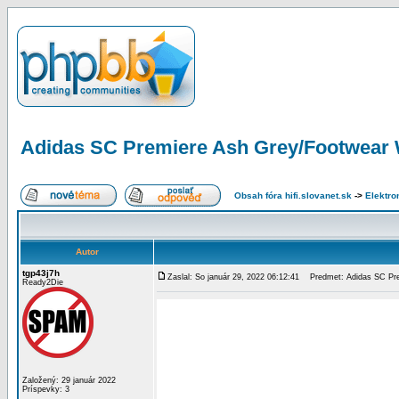
Adidas SC Premiere Ash Grey/Footwear 
Obsah fóra hifi.slovanet.sk
->
Elektro
Autor
tgp43j7h
Zaslal: So január 29, 2022 06:12:41
Predmet: Adidas SC Pre
Ready2Die
Založený: 29 január 2022
Príspevky: 3