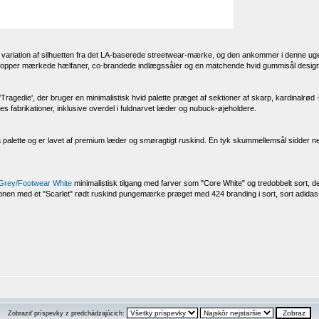
variation af silhuetten fra det LA-baserede streetwear-mærke, og den ankommer i denne uge
topper mærkede hælfaner, co-brandede indlægssåler og en matchende hvid gummisål design
'Tragedie', der bruger en minimalistisk hvid palette præget af sektioner af skarp, kardinalrød 
s fabrikationer, inklusive overdel i fuldnarvet læder og nubuck-øjeholdere.
grå palette og er lavet af premium læder og smøragtigt ruskind. En tyk skummellemsål sidder
Grey/Footwear White
minimalistisk tilgang med farver som "Core White" og tredobbelt sort,
onen med et "Scarlet" rødt ruskind pungemærke præget med 424 branding i sort, sort adidas 
Zobraziť príspevky z predchádzajúcich: