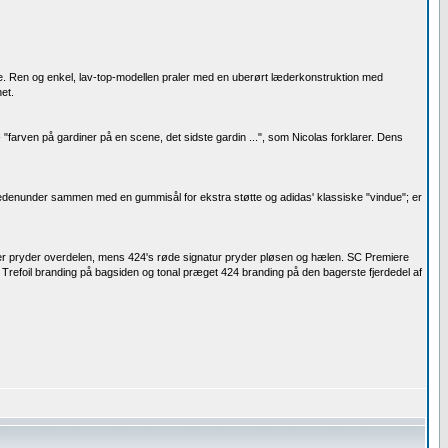
. Ren og enkel, lav-top-modellen praler med en uberørt læderkonstruktion med
et.
- "farven på gardiner på en scene, det sidste gardin ...", som Nicolas forklarer. Dens
 nedenunder sammen med en gummisål for ekstra støtte og adidas' klassiske "vindue"; er
 der pryder overdelen, mens 424's røde signatur pryder pløsen og hælen. SC Premiere
Trefoil branding på bagsiden og tonal præget 424 branding på den bagerste fjerdedel af