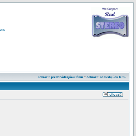
ácia
Zobraziť predchádzajúcu tému
::
Zobraziť nasledujúcu tému