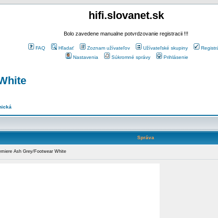
hifi.slovanet.sk
Bolo zavedene manualne potvrdzovanie registracii !!!
FAQ
Hľadať
Zoznam užívateľov
Užívateľské skupiny
Registr
Nastavenia
Súkromné správy
Prihlásenie
White
nická
Správa
miere Ash Grey/Footwear White