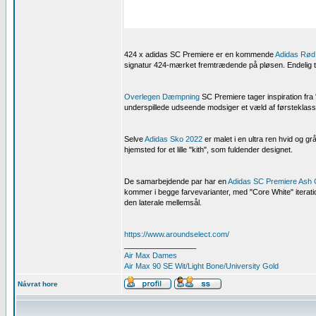
424 x adidas SC Premiere er en kommende
Adidas Rød
signatur 424-mærket fremtrædende på pløsen. Endelig 
Overlegen Dæmpning
SC Premiere tager inspiration fra 
underspillede udseende modsiger et væld af førsteklasse
Selve
Adidas Sko 2022
er malet i en ultra ren hvid og 
hjemsted for et lille "kith", som fuldender designet.
De samarbejdende par har en
Adidas SC Premiere Ash 
kommer i begge farvevarianter, med "Core White" iterati
den laterale mellemsål.
https://www.aroundselect.com/
_________________
Air Max Dames
Air Max 90 SE Wit/Light Bone/University Gold
Návrat hore