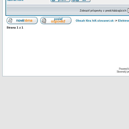
Zobraziť príspevky z predchádzajúcich:
Obsah fóra hifi.slovanet.sk
->
Elektro
Strana
1
z
1
Powered 
Slovenský p