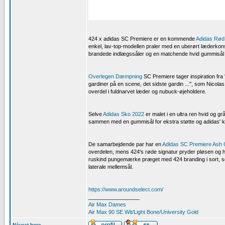
424 x adidas SC Premiere er en kommende
Adidas Rød
enkel, lav-top-modellen praler med en uberørt læderko
brandede indlægssåler og en matchende hvid gummisål 
Overlegen Dæmpning
SC Premiere tager inspiration fra 
gardiner på en scene, det sidste gardin ...", som Nicola
overdel i fuldnarvet læder og nubuck-øjeholdere.
Selve
Adidas Sko 2022
er malet i en ultra ren hvid og 
sammen med en gummisål for ekstra støtte og adidas' klas
De samarbejdende par har en
Adidas SC Premiere Ash 
overdelen, mens 424's røde signatur pryder pløsen og h
ruskind pungemærke præget med 424 branding i sort, sor
laterale mellemsål.
https://www.aroundselect.com/
_________________
Air Max Dames
Air Max 90 SE Wit/Light Bone/University Gold
Návrat hore