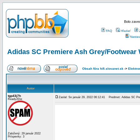
Bolo zaved
FAQ
Hľadať
Nastav
Adidas SC Premiere Ash Grey/Footwear 
Obsah fóra hifi.slovanet.sk
->
Elektro
Autor
tgp43j7h
Zaslal: So január 29, 2022 06:12:41
Predmet: Adidas SC Pre
Ready2Die
Založený: 29 január 2022
Príspevky: 3