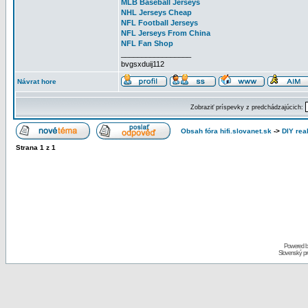
MLB Baseball Jerseys
NHL Jerseys Cheap
NFL Football Jerseys
NFL Jerseys From China
NFL Fan Shop
_________________
bvgsxduij112
Návrat hore
Zobraziť príspevky z predchádzajúcich:
Obsah fóra hifi.slovanet.sk
->
DIY rea
Strana
1
z
1
Powered 
Slovenský p