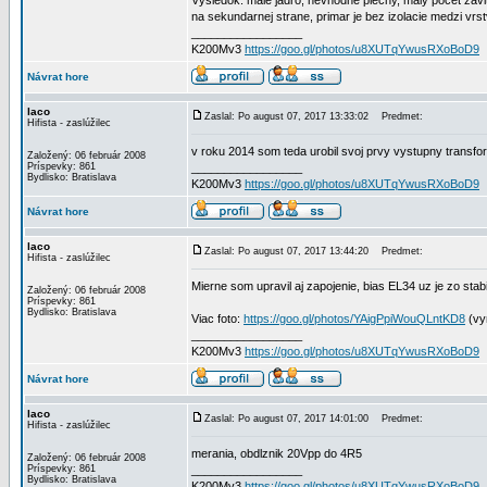
Vysledok: male jadro, nevhodne plechy, maly pocet zavit
na sekundarnej strane, primar je bez izolacie medzi vrs
_________________
K200Mv3
https://goo.gl/photos/u8XUTqYwusRXoBoD9
Návrat hore
laco
Zaslal: Po august 07, 2017 13:33:02
Predmet:
Hifista - zaslúžilec
v roku 2014 som teda urobil svoj prvy vystupny transfo
Založený: 06 február 2008
Príspevky: 861
_________________
Bydlisko: Bratislava
K200Mv3
https://goo.gl/photos/u8XUTqYwusRXoBoD9
Návrat hore
laco
Zaslal: Po august 07, 2017 13:44:20
Predmet:
Hifista - zaslúžilec
Mierne som upravil aj zapojenie, bias EL34 uz je zo stab
Založený: 06 február 2008
Príspevky: 861
Bydlisko: Bratislava
Viac foto:
https://goo.gl/photos/YAigPpiWouQLntKD8
(vy
_________________
K200Mv3
https://goo.gl/photos/u8XUTqYwusRXoBoD9
Návrat hore
laco
Zaslal: Po august 07, 2017 14:01:00
Predmet:
Hifista - zaslúžilec
merania, obdlznik 20Vpp do 4R5
Založený: 06 február 2008
Príspevky: 861
_________________
Bydlisko: Bratislava
K200Mv3
https://goo.gl/photos/u8XUTqYwusRXoBoD9