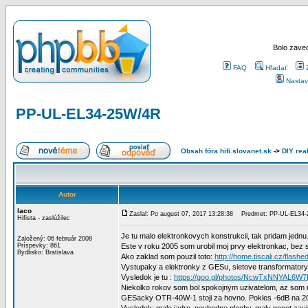
Bolo zaved
FAQ
Hľadať
Nastav
PP-UL-EL34-25W/4R
Obsah fóra hifi.slovanet.sk
->
DIY rea
Autor
laco
Zaslal: Po august 07, 2017 13:28:38
Predmet: PP-UL-EL34
Hifista - zaslúžilec
Je tu malo elektronkovych konstrukcii, tak pridam jednu
Založený: 06 február 2008
Príspevky: 861
Este v roku 2005 som urobil moj prvy elektronkac, bez 
Bydlisko: Bratislava
Ako zaklad som pouzil toto:
http://home.tiscali.cz/flash
Vystupaky a elektronky z GESu, sietove transformatory
Vysledok je tu :
https://goo.gl/photos/NcwTxNNYAL6W7
Niekolko rokov som bol spokojnym uzivatelom, az som n
GESacky OTR-40W-1 stoji za hovno. Pokles -6dB na 20k