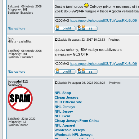
Dost je tam horuco
Celkovy prikon v necinnosti cini c
Založený: 06 február 2008
Príspevky: 861
Zosik do 6-9W@4R funguje v triede A (podla velkosti bi
Bydlisko: Bratislava
_________________
K200Mv3
https://goo.gl/photos/u8XUTqYwusRXoBoD9
Návrat hore
laco
Zaslal: Ut august 22, 2017 10:02:33
Predmet:
Hifista - zaslúžilec
oprava schemy, -50V ma byt nestabilizovane
Založený: 06 február 2008
Príspevky: 861
a vypitvany GES OTR
Bydlisko: Bratislava
_________________
K200Mv3
https://goo.gl/photos/u8XUTqYwusRXoBoD9
Návrat hore
bvgsxduij112
Zaslal: Po august 08, 2022 09:15:27
Predmet:
Ready2Die
NFL Shop
Cheap Jerseys
MLB Official Site
NHL Jerseys
NFL Jersey
NFL Gear
Založený: 22 júl 2022
Cheap Jerseys From China
Príspevky: 83
Bydlisko: hunan
NFL Apparel
Wholesale Jerseys
Wholesale NFL Jerseys