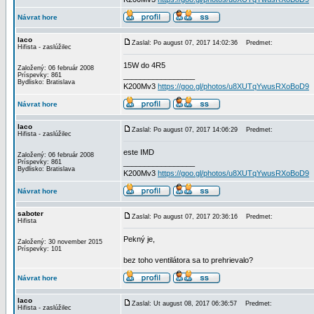
Návrat hore
laco
Zaslal: Po august 07, 2017 14:02:36
Predmet:
Hifista - zaslúžilec
15W do 4R5
Založený: 06 február 2008
Príspevky: 861
_________________
Bydlisko: Bratislava
K200Mv3
https://goo.gl/photos/u8XUTqYwusRXoBoD9
Návrat hore
laco
Zaslal: Po august 07, 2017 14:06:29
Predmet:
Hifista - zaslúžilec
este IMD
Založený: 06 február 2008
Príspevky: 861
_________________
Bydlisko: Bratislava
K200Mv3
https://goo.gl/photos/u8XUTqYwusRXoBoD9
Návrat hore
saboter
Zaslal: Po august 07, 2017 20:36:16
Predmet:
Hifista
Pekný je,
Založený: 30 november 2015
Príspevky: 101
bez toho ventilátora sa to prehrievalo?
Návrat hore
laco
Zaslal: Ut august 08, 2017 06:36:57
Predmet:
Hifista - zaslúžilec