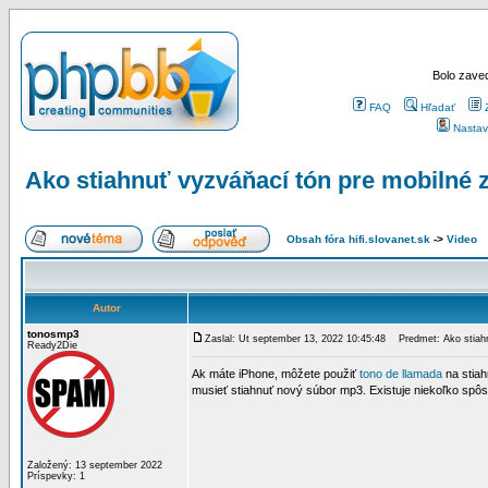
Bolo zaved
FAQ
Hľadať
Nastav
Ako stiahnuť vyzváňací tón pre mobilné 
Obsah fóra hifi.slovanet.sk
->
Video
Autor
tonosmp3
Zaslal: Ut september 13, 2022 10:45:48
Predmet: Ako stiahnu
Ready2Die
Ak máte iPhone, môžete použiť
tono de llamada
na stiah
musieť stiahnuť nový súbor mp3. Existuje niekoľko spôs
Založený: 13 september 2022
Príspevky: 1