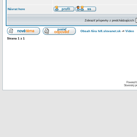
Návrat hore
Zobraziť príspevky z predchádzajúcich:
Obsah fóra hifi.slovanet.sk
->
Video
Strana
1
z
1
Powered 
Slovenský p