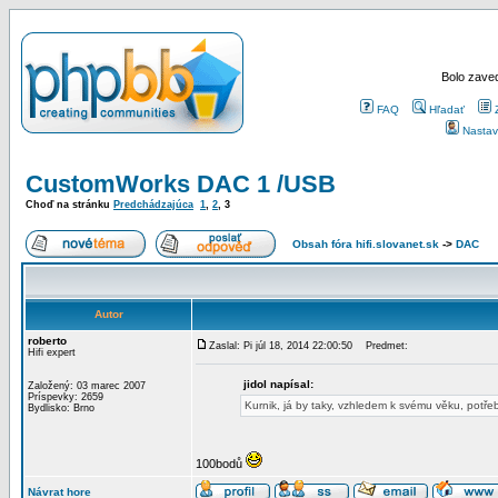
Bolo zaved
FAQ
Hľadať
Nastav
CustomWorks DAC 1 /USB
Choď na stránku
Predchádzajúca
1
,
2
,
3
Obsah fóra hifi.slovanet.sk
->
DAC
Autor
roberto
Zaslal: Pi júl 18, 2014 22:00:50
Predmet:
Hifi expert
jidol napísal:
Založený: 03 marec 2007
Príspevky: 2659
Kurnik, já by taky, vzhledem k svému věku, potř
Bydlisko: Brno
100bodů
Návrat hore