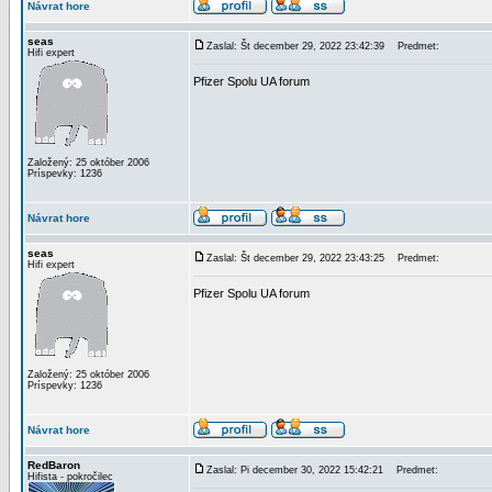
Návrat hore
seas
Zaslal: Št december 29, 2022 23:42:39
Predmet:
Hifi expert
Pfizer Spolu UA forum
Založený: 25 október 2006
Príspevky: 1236
Návrat hore
seas
Zaslal: Št december 29, 2022 23:43:25
Predmet:
Hifi expert
Pfizer Spolu UA forum
Založený: 25 október 2006
Príspevky: 1236
Návrat hore
RedBaron
Zaslal: Pi december 30, 2022 15:42:21
Predmet:
Hifista - pokročilec