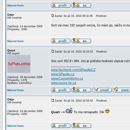
Návrat hore
Odar
Zaslal: So júl 19, 2014 09:11:06
Predmet:
Hifi inventar
SoX vie max 192 (aspoň verzia, čo mám ja), takže si 
Založený: 14 december 2009
Príspevky: 3180
Návrat hore
Quart
Zaslal: So júl 19, 2014 10:23:19
Predmet:
Hifi expert
Sox umí 352,8 i 384. Jen je potřeba hodnotu vepsat ručn
_________________
www.facebook.com/SPaudioCZ
www.SPaudio.cz
Založený: 26 december 2008
www.CustomWorks.cz
Príspevky: 1379
www.revize-hc.cz
Bydlisko: Litoměřice
Návrat hore
Odar
Zaslal: So júl 19, 2014 10:54:42
Predmet:
Hifi inventar
Založený: 14 december 2009
Quart -->
To ma nenapadlo. Dik
Príspevky: 3180
Návrat hore