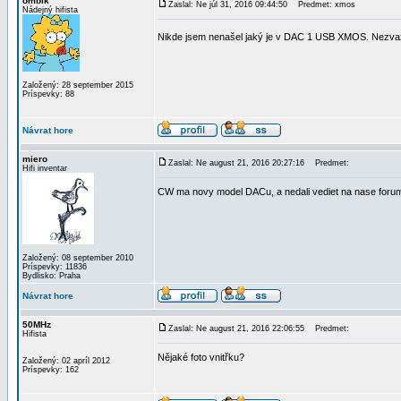
ombik
Zaslal: Ne júl 31, 2016 09:44:50
Predmet: xmos
Nádejný hifista
Nikde jsem nenašel jaký je v DAC 1 USB XMOS. Nezv
Založený: 28 september 2015
Príspevky: 88
Návrat hore
miero
Zaslal: Ne august 21, 2016 20:27:16
Predmet:
Hifi inventar
CW ma novy model DACu, a nedali vediet na nase forum
Založený: 08 september 2010
Príspevky: 11836
Bydlisko: Praha
Návrat hore
50MHz
Zaslal: Ne august 21, 2016 22:06:55
Predmet:
Hifista
Nějaké foto vnitřku?
Založený: 02 apríl 2012
Príspevky: 162