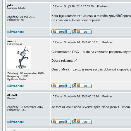
jidol
Zaslal: So júl 19, 2014 17:03:30
Predmet:
Nádejný hifista
Kolik ti je kocmeister? Já psal o mírném zpevnění spodk
Založený: 21 máj 2011
Príspevky: 64
už znáš jen si to nechceš připustit.
Návrat hore
miero
Zaslal: St február 24, 2016 00:16:01
Predmet:
Hifi inventar
Customworks DAC-1 bude na zozname podporovanych p
Dobra reklama! :-)
Quart: Myslim, ze uz je najvyssi cas dokoncit a spustit 
Založený: 08 september 2010
Príspevky: 11836
Bydlisko: Praha
Návrat hore
dkdkdk
Zaslal: St február 24, 2016 05:15:10
Predmet:
Banned
Je tam už asi 2 nebo 3 verze zpět. Něco jsem s Timem ř
Založený: 18 december 2014
Príspevky: 161
Návrat hore