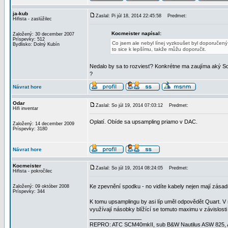
ja-kub
Zaslal: Pi júl 18, 2014 22:45:58
Predmet:
Hifista - zaslúžilec
Kocmeister napísal:
Založený: 30 december 2007
Príspevky: 512
Co jsem ale nebyl línej vyzkoušet byl doporučený
Bydlisko: Dolný Kubín
to sice k lepšímu, takže můžu doporučit.
Nedalo by sa to rozviesť? Konkrétne ma zaujíma aký SoX
?
Návrat hore
Odar
Zaslal: So júl 19, 2014 07:03:12
Predmet:
Hifi inventar
Oplatí. Obíde sa upsampling priamo v DAC.
Založený: 14 december 2009
Príspevky: 3180
Návrat hore
Kocmeister
Zaslal: So júl 19, 2014 08:24:05
Predmet:
Hifista - pokročilec
Ke zpevnění spodku - no vidíte kabely nejen mají zásadní
Založený: 09 október 2008
Príspevky: 344
K tomu upsamplingu by asi líp uměl odpovědět Quart. V
využívají násobky blížící se tomuto maximu v závislosti
_________________
REPRO: ATC SCM40mkII, sub B&W Nautilus ASW 825, AMP