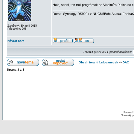
Hele, seasi, ten troll prográmek od Vladimíra Putina se 
_________________
Doma: Synology DS920+ > NUC8i5Beh+Akasa+Foobar20
Založený: 30 apríl 2015
Príspevky: 298
Návrat hore
Zobraziť príspevky z predchádzajúcich:
Obsah fóra hifi.slovanet.sk
->
DAC
Strana
3
z
3
Powered 
Slovenský p