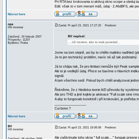
Pri RTA bez krokovania si aktivuj okno scope a sleduj 
Edit: však to v tom meraní máš, údaj - 2,46dBFS, ale p
Návrat hore
opa
Zaslal: Pi apríl 23, 2021 17:27:20
Predmet:
Hifi inventar
BV napísal:
Založený: 24 február 2007
Príspevky: 11207
....Uź neviem, ako to inak povedať..
Bydlisko: Praha
Jsme na tom stejně, asi by to chtělo malinko nadhled (pla
Je to jen technický problém, navíc né až tak podstatný. K
Já to chápu tak, že pro limitaci nemůže být Peak sample
Ale to je vedlejší údaj. Přece se bavíme o hlavních indi
signál.
A tam všechno sedí. Pokud bych chtěl analyzovat jednot
Řekněme, že z hlediska teorie A/D převodu by systémově
Ale pro THD a jiné kejkle je aktivace "Full scale sine rm
A aby to fungovalo korektně i při krokování, je potřeba 
_________________
Cui bono ?
Návrat hore
BV
Zaslal: Pi apríl 23, 2021 19:06:06
Predmet:
Hifi inventar
Ale zaškrtnutie toho okna " full scale...." funguje presn
Založený: 06 október 2006