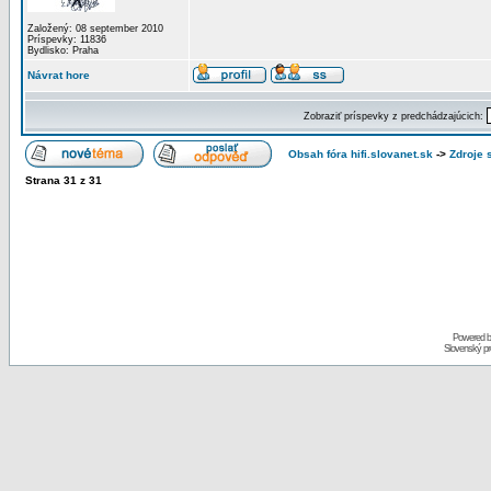
Založený: 08 september 2010
Príspevky: 11836
Bydlisko: Praha
Návrat hore
Zobraziť príspevky z predchádzajúcich:
Obsah fóra hifi.slovanet.sk
->
Zdroje 
Strana
31
z
31
Powered 
Slovenský p