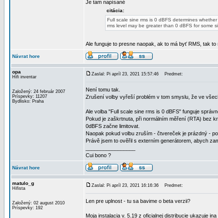
Je tam napísané
citácia:
Full scale sine rms is 0 dBFS determines whether t
rms level may be greater than 0 dBFS for some si
Ale funguje to presne naopak, ak to má byť RMS, tak t
Návrat hore
opa
Zaslal: Pi apríl 23, 2021 15:57:46
Predmet:
Hifi inventar
Není tomu tak.
Založený: 24 február 2007
Príspevky: 11207
Zrušení volby vyřeší problém v tom smyslu, že ve všech
Bydlisko: Praha
Ale volba "Full scale sine rms is 0 dBFS" funguje správn
Pokud je zaškrtnuta, při normálním měření (RTA) bez kr
0dBFS začne limitovat.
Naopak pokud volbu zruším - čtvereček je prázdný - pok
Právě jsem to ověřil s externím generátorem, abych za
_________________
Cui bono ?
Návrat hore
matulo_g
Zaslal: Pi apríl 23, 2021 16:16:36
Predmet:
Hifista
Len pre uplnost - tu sa bavime o beta verzii?
Založený: 02 august 2010
Príspevky: 192
Moja instalacia v. 5.19 z oficialnej distribucie ukazuje ina