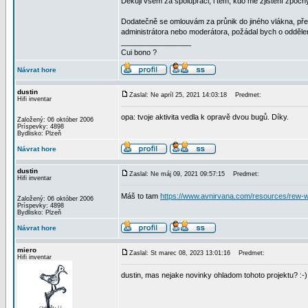
Děkuji všem za spolupráci, i těm, kdo mé zjištění zpoch
Dodatečně se omlouvám za průnik do jiného vlákna, př
administrátora nebo moderátora, požádal bych o oddělen
_________________
Cui bono ?
Návrat hore
dustin
Zaslal: Ne apríl 25, 2021 14:03:18
Predmet:
Hifi inventar
opa: tvoje aktivita vedla k opravě dvou bugů. Díky.
Založený: 06 október 2006
Príspevky: 4898
Bydlisko: Plzeň
Návrat hore
dustin
Zaslal: Ne máj 09, 2021 09:57:15
Predmet:
Hifi inventar
Máš to tam
https://www.avnirvana.com/resources/rew-wi
Založený: 06 október 2006
Príspevky: 4898
Bydlisko: Plzeň
Návrat hore
miero
Zaslal: St marec 08, 2023 13:01:16
Predmet:
Hifi inventar
dustin, mas nejake novinky ohladom tohoto projektu? :-)