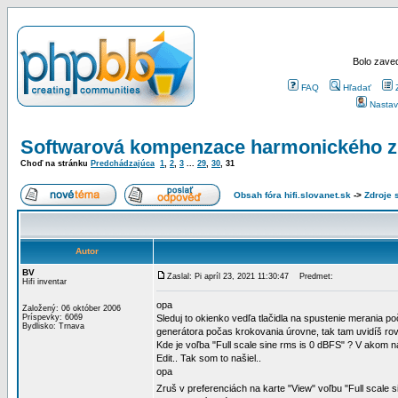
Bolo zaved
FAQ
Hľadať
Nastav
Softwarová kompenzace harmonického zk
Choď na stránku
Predchádzajúca
1
,
2
,
3
...
29
,
30
,
31
Obsah fóra hifi.slovanet.sk
->
Zdroje 
Autor
BV
Zaslal: Pi apríl 23, 2021 11:30:47
Predmet:
Hifi inventar
opa
Založený: 06 október 2006
Príspevky: 6069
Sleduj to okienko vedľa tlačidla na spustenie merania p
Bydlisko: Trnava
generátora počas krokovania úrovne, tak tam uvidíš rov
Kde je voľba "Full scale sine rms is 0 dBFS" ? V akom 
Edit.. Tak som to našiel..
opa
Zruš v preferenciách na karte "View" voľbu "Full scale 