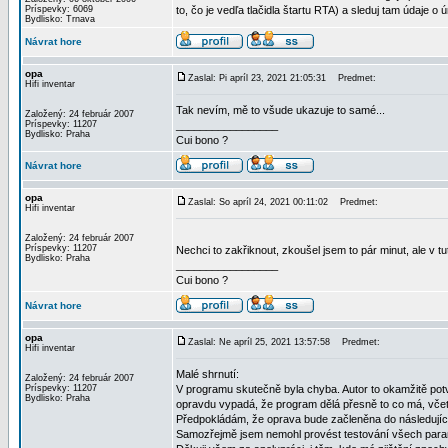
Príspevky: 6069
to, čo je vedľa tlačidla štartu RTA) a sleduj tam údaje o ú
Bydlisko: Trnava
Návrat hore
opa
Zaslal: Pi apríl 23, 2021 21:05:31
Predmet:
Hifi inventar
Tak nevím, mě to všude ukazuje to samé...
Založený: 24 február 2007
Príspevky: 11207
_________________
Bydlisko: Praha
Cui bono ?
Návrat hore
opa
Zaslal: So apríl 24, 2021 00:11:02
Predmet:
Hifi inventar
Založený: 24 február 2007
Príspevky: 11207
Nechci to zakřiknout, zkoušel jsem to pár minut, ale v t
Bydlisko: Praha
_________________
Cui bono ?
Návrat hore
opa
Zaslal: Ne apríl 25, 2021 13:57:58
Predmet:
Hifi inventar
Malé shrnutí:
Založený: 24 február 2007
Príspevky: 11207
V programu skutečně byla chyba. Autor to okamžitě potvrd
Bydlisko: Praha
opravdu vypadá, že program dělá přesně to co má, včet
Předpokládám, že oprava bude začleněna do následujíc
Samozřejmě jsem nemohl provést testování všech par