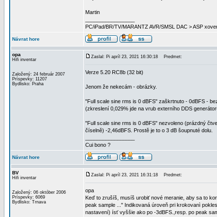
Martin
_________________
PC/iPad/BR/TV/MARANTZ AVR/SMSL DAC > ASP xover 
Návrat hore
opa
Zaslal: Pi apríl 23, 2021 16:30:18
Predmet:
Hifi inventar
Verze 5.20 RC8b (32 bit)
Založený: 24 február 2007
Príspevky: 11207
Bydlisko: Praha
Jenom že nekecám - obrázky.
"Full scale sine rms is 0 dBFS" zaškrtnuto - 0dBFS - bez
(zkreslení 0,029% jde na vrub externího DDS generátor
"Full scale sine rms is 0 dBFS" nezvoleno (prázdný čtver
číselně) -2,46dBFS. Prostě je to o 3 dB šoupnuté dolu.
_________________
Cui bono ?
Návrat hore
BV
Zaslal: Pi apríl 23, 2021 16:31:18
Predmet:
Hifi inventar
opa
Založený: 06 október 2006
Príspevky: 6069
Keď to zrušíš, musíš urobiť nové meranie, aby sa to kor
Bydlisko: Trnava
peak sample ..." Indikovaná úroveň pri krokovanì poklesne
nastavení) ísť vyššie ako po -3dBFS.,resp. po peak s