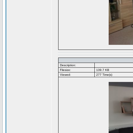
Description:
Filesize:
139.7 KB
Viewed:
277 Time(s)