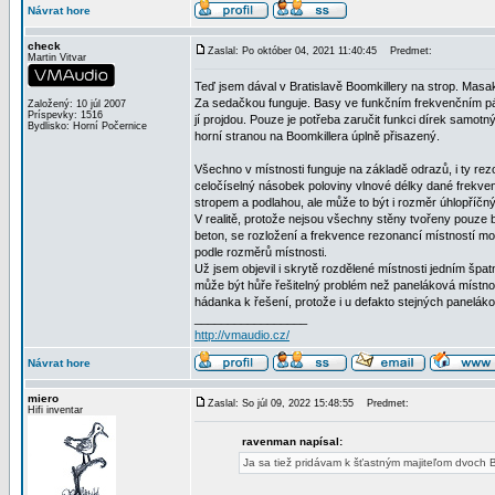
Návrat hore
check
Zaslal: Po október 04, 2021 11:40:45
Predmet:
Martin Vitvar
Teď jsem dával v Bratislavě Boomkillery na strop. Masakr
Za sedačkou funguje. Basy ve funkčním frekvenčním p
Založený: 10 júl 2007
Príspevky: 1516
jí projdou. Pouze je potřeba zaručit funkci dírek sam
Bydlisko: Horní Počernice
horní stranou na Boomkillera úplně přisazený.
Všechno v místnosti funguje na základě odrazů, i ty re
celočíselný násobek poloviny vlnové délky dané frekv
stropem a podlahou, ale může to být i rozměr úhlopříčný
V realitě, protože nejsou všechny stěny tvořeny pouze 
beton, se rozložení a frekvence rezonancí místností moh
podle rozměrů místnosti.
Už jsem objevil i skrytě rozdělené místnosti jedním š
může být hůře řešitelný problém než paneláková místnost
hádanka k řešení, protože i u defakto stejných panelák
_________________
http://vmaudio.cz/
Návrat hore
miero
Zaslal: So júl 09, 2022 15:48:55
Predmet:
Hifi inventar
ravenman napísal:
Ja sa tiež pridávam k šťastným majiteľom dvoch 