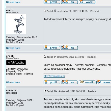
Návrat hore
miero
Zaslal: Št september 30, 2021 19:46:35
Predmet:
Hifi inventar
To ladenie boomkillerov sa robi pre nejaky definovany s
Založený: 08 september 2010
Príspevky: 11836
Bydlisko: Praha
Návrat hore
check
Zaslal: Pi október 01, 2021 14:10:03
Predmet:
Martin Vitvar
Miero na základní mody - nejvetsi problem - vetsinou o
okna, resp jak je defaultne mistnost pouzivana.
Založený: 10 júl 2007
Príspevky: 1516
_________________
Bydlisko: Horní Počernice
http://vmaudio.cz/
Návrat hore
vlado.ba
Zaslal: Ne október 03, 2021 10:20:54
Predmet:
Hifi expert
Tak som stuple umiestnil, ako bolo Martinom vypocitane
Založený: 16 január 2007
Príspevky: 2143
nepredpokladam 😏/, tak staci upchat aj tie volne dierky
Bydlisko: Poprad
dokonca aj za sedackou alebo nabytkom. Kde mate mies