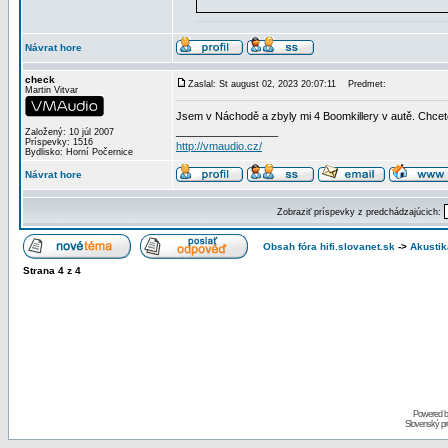
Návrat hore
check
Zaslal: St august 02, 2023 20:07:11
Predmet:
Martin Vitvar
Jsem v Náchodě a zbyly mi 4 Boomkillery v autě. Chcete
_________________
Založený: 10 júl 2007
Príspevky: 1516
http://vmaudio.cz/
Bydlisko: Horní Počernice
Návrat hore
Zobraziť príspevky z predchádzajúcich:
Obsah fóra hifi.slovanet.sk
->
Akustik
Strana
4
z
4
Powered 
Slovenský p