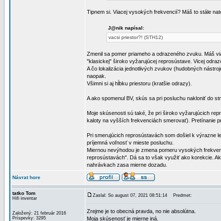
Tipnem si. Viacej vysokých frekvencií? Máš to stále na
J@nik napísal:
vacsi priestor?! (STH12)
Zmenil sa pomer priameho a odrazeného zvuku. Máš viac
"klasickej" široko vyžarujúcej reprosústave. Vicej odrazo
A čo lokalizácia jednotlivých zvukov (hudobných nástrojo
naopak.
Všimni si aj hĺbku priestoru (kratšie odrazy).
A ako spomenul BV, skús sa pri posluchu nakloniť do st
Moje skúsenosti sú také, že pri široko vyžarujúcich re
kaloty na vyšších frekvenciách smerovať). Pretínanie p
Pri smerujúcich reprosústavách som došiel k výrazne le
príjemná voľnosť v mieste posluchu.
Miernou nevýhodou je zmena pomeru vysokých frekvencií 
reprosústavách". Dá sa to však využiť ako korekcie. Ak
nahrávkach zasa mierne dozadu.
Návrat hore
tatko Tom
Zaslal: So august 07, 2021 08:51:14
Predmet:
Hifi inventar
Zrejme je to obecná pravda, no nie absolútna.
Založený: 21 február 2016
Príspevky: 3295
Moja skúsenosť je mierne iná.