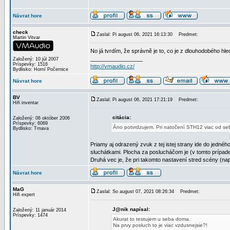
Návrat hore
check
Zaslal: Pi august 06, 2021 16:13:30
Predmet:
Martin Vitvar
No já tvrdím, že správně je to, co je z dlouhodobého hle
_________________
Založený: 10 júl 2007
Príspevky: 1516
http://vmaudio.cz/
Bydlisko: Horní Počernice
Návrat hore
BV
Zaslal: Pi august 06, 2021 17:21:19
Predmet:
Hifi inventar
citácia:
Založený: 06 október 2006
Príspevky: 6069
Áno potvrdzujem. Pri natočení STH12 viac od seba,
Bydlisko: Trnava
Priamy aj odrazený zvuk z tej istej strany ide do jedn
sluchátkami. Plocha za poslucháčom je (v tomto prípade
Druhá vec je, že pri takomto nastavení stred scény (na
Návrat hore
MaG
Zaslal: So august 07, 2021 08:26:34
Predmet:
Hifi expert
J@nik napísal:
Založený: 11 január 2014
Príspevky: 1474
Akurat to testujem u seba doma.
Na prvy posluch to je viac vzdusnejsie?!