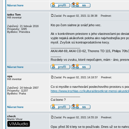
Návrat hore
tatko Tom
Zaslal: Po august 02, 2021 11:38:38
Predmet:
Hifi inventar
Kto po čom siahne je snáď jeho vec.
Založený: 21 február 2016
Príspevky: 3295
Bydlisko: Prievidza
Ak v konkrétnom priestore s jeho vlastnosťami po desia
vyjde nejaká akákoľvek poloha ako najvhodnejšia pre po
myslí. Zvyšok sú kontraproduktívne kecy.
_________________
AKAI AM-69, AKAI CD-62, Thorens TD 115, Philips 70f
______
Rozdiely vo zvuku, ktoré nepočujem, mám - áno, presne
Návrat hore
opa
Zaslal: Po august 02, 2021 14:18:57
Predmet:
Hifi inventar
Co si myslíte o navrhování poslechového prostoru s p
Založený: 24 február 2007
Príspevky: 11207
https://www.irozhlas.cz/kultura/desetkrat-mensi-akus
Bydlisko: Praha
_________________
Cui bono ?
Návrat hore
check
Zaslal: Po august 02, 2021 14:55:19
Predmet:
Martin Vitvar
Opa: před 30 ti lety se to používalo. Dnes už se to nah