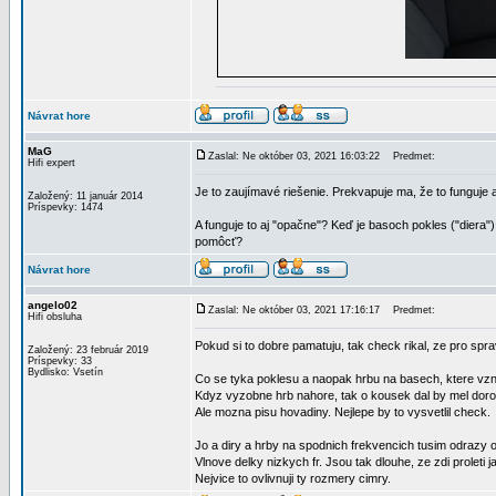
Návrat hore
MaG
Zaslal: Ne október 03, 2021 16:03:22
Predmet:
Hifi expert
Je to zaujímavé riešenie. Prekvapuje ma, že to funguje 
Založený: 11 január 2014
Príspevky: 1474
A funguje to aj "opačne"? Keď je basoch pokles ("diera")
pomôcť?
Návrat hore
angelo02
Zaslal: Ne október 03, 2021 17:16:17
Predmet:
Hifi obsluha
Pokud si to dobre pamatuju, tak check rikal, ze pro sp
Založený: 23 február 2019
Príspevky: 33
Bydlisko: Vsetín
Co se tyka poklesu a naopak hrbu na basech, ktere vzni
Kdyz vyzobne hrb nahore, tak o kousek dal by mel doro
Ale mozna pisu hovadiny. Nejlepe by to vysvetlil check.
Jo a diry a hrby na spodnich frekvencich tusim odrazy o
Vlnove delky nizkych fr. Jsou tak dlouhe, ze zdi proleti 
Nejvice to ovlivnuji ty rozmery cimry.