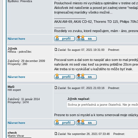
Bydlisko: Prievidza
Posluchové miesto mi vychádza optimálne v tretine od z
Akkoľvek iné natočenie a posed pri zadnej stene "nedajú
trojmesačnej maródky všetko možné...
_________________
AKAI AM-69, AKAI CD-62, Thorens TD 115, Philips 70f
______
Rozdiely vo zvuku, ktoré nepočujem, mám - áno, presne
Návrat hore
J@nik
Zaslal: So august 07, 2021 19:31:00
Predmet:
Hifista - pokročilec
Pocuval som a dal som to naspäť ako som to mal predtým.
Založený: 29 december 2009
Príspevky: 280
nahrávok mi sedí viac keď sa pretnu približne 20cm pred 
Ale treba si to vyskúšať u každého to môže byť inak.
Návrat hore
MaG
Zaslal: So august 07, 2021 21:03:16
Predmet:
Hifi expert
J@nik napísal:
Založený: 11 január 2014
Príspevky: 1474
Scéna je prehľadná a jasne čitateľná. Nie je možn
Presne to som si myslel a k tomu smerovali moje otázky
Návrat hore
check
Zaslal: Ne september 26, 2021 07:33:46
Predmet:
Martin Vitvar