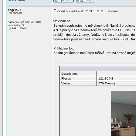
Návrat hore
angelo02
Zaslal: Ne október 03, 2021 13:26:28
Predmet:
Hifi obsluha
to: vlado.ba
Založený: 23 február 2019
Príspevky: 33
Se vším souhlasím. I u mě check byl. Naměřil problém
Bydlisko: Vsetín
47Hz pokrylo 5ks boomkillerů za gaučem a PC . Na 65Hz s
problém docela výrazný. Nedávno jsem zkusil pustit do 
boomkillery jsem naměřil úroveň -42dB a bez -35dB, takže
Přikládám foto.
Za tím gaučem to není nijak rušivé. Jen na stropě mi ješ
Description:
Filesize:
121.85 KB
Viewed:
276 Time(s)