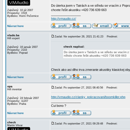
Do úterka jsem v Tatrách a ve středu se vracím z Poprad
chcete řešit akustiku +420 736 639 663
Založený: 10 júl 2007
Príspevky: 1516
_________________
Bydlisko: Horní Počernice
http://vmaudio.cz/
Návrat hore
vlado.ba
Zaslal: Ne september 26, 2021 21:41:23
Predmet:
Hifi expert
check napísal:
Založený: 16 január 2007
Príspevky: 2143
Do úterka jsem v Tatrách a ve středu se vracím z 
Bydlisko: Poprad
někdo chcete řešit akustiku +420 736 639 663
Check ako asi dlho trva zmeranie akustiky klasickej ob
Návrat hore
opa
Zaslal: Po september 27, 2021 08:40:56
Predmet:
Hifi inventar
http://vmaudio.cz/clanky_pokracovani/boomkiller.php
Založený: 24 február 2007
Príspevky: 11207
_________________
Bydlisko: Praha
Cui bono ?
Návrat hore
check
Zaslal: Po september 27, 2021 09:29:48
Predmet:
Martin Vitvar