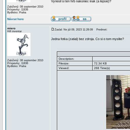
Vyriesil si ten hrb nakoniec inak (a lepsie)?
Založený: 08 september 2010
Príspevky: 11836
Bydlisko: Praha
Návrat hore
miero
Zaslal: Ne júl 09, 2023 11:26:09
Predmet:
Hifi inventar
Jedna fotka (zatial) bez zdroja. Co si o tom myslite?
Description:
Založený: 08 september 2010
Príspevky: 11836
Filesize:
72.34 KB
Bydlisko: Praha
Viewed:
268 Time(s)