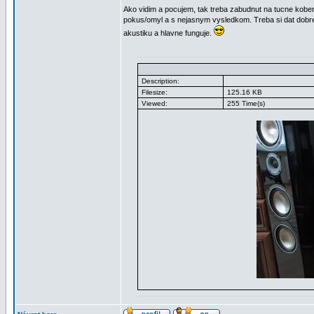
Ako vidim a pocujem, tak treba zabudnut na tucne kobe
pokus/omyl a s nejasnym vysledkom. Treba si dat dobre 
akustiku a hlavne funguje.
Description:
Filesize:
125.16 KB
Viewed:
255 Time(s)