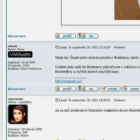
Návrat hore
check
Zaslal: St september 29, 2021 22:14:24
Predmet:
Martin Vitvar
Vlado.ba: Štuple jsem dneska posílal z Bratislavy, takž
Založený: 10 júl 2007
Príspevky: 1516
V pátek jedu opět do Bratislavy pokračovat v zakázce 
Bydlisko: Horní Počernice
Boomkillery a vyřešit dunivé neurčité basy.
_________________
http://vmaudio.cz/
Návrat hore
ravenman
Zaslal: Št september 30, 2021 18:39:51
Predmet:
Hifista - zaslúžilec
Ja sa tiež pridávam k šťastným majiteľom dvoch Boomki
Založený: 28 február 2009
Príspevky: 890
Bydlisko: Martin