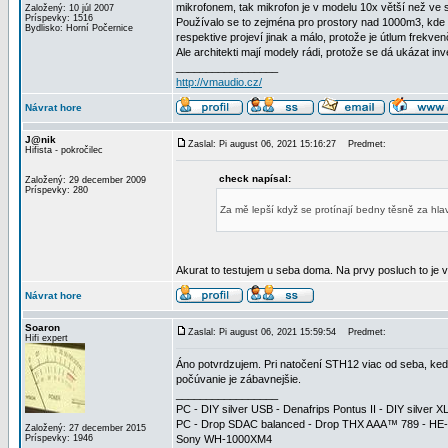
mikrofonem, tak mikrofon je v modelu 10x větší než ve 
Založený: 10 júl 2007
Príspevky: 1516
Používalo se to zejména pro prostory nad 1000m3, kde se
Bydlisko: Horní Počernice
respektive projeví jinak a málo, protože je útlum frekve
Ale architekti mají modely rádi, protože se dá ukázat i
_________________
http://vmaudio.cz/
Návrat hore
J@nik
Zaslal: Pi august 06, 2021 15:16:27
Predmet:
Hifista - pokročilec
check napísal:
Založený: 29 december 2009
Príspevky: 280
Za mě lepší když se protínají bedny těsně za hla
Akurat to testujem u seba doma. Na prvy posluch to je v
Návrat hore
Soaron
Zaslal: Pi august 06, 2021 15:59:54
Predmet:
Hifi expert
Áno potvrdzujem. Pri natočení STH12 viac od seba, kedy 
počúvanie je zábavnejšie.
_________________
PC - DIY silver USB - Denafrips Pontus II - DIY silve
PC - Drop SDAC balanced - Drop THX AAA™ 789 - HE
Založený: 27 december 2015
Príspevky: 1946
Sony WH-1000XM4