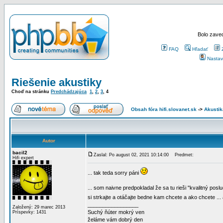
Bolo zaved
FAQ
Hľadať
Nastav
Riešenie akustiky
Choď na stránku
Predchádzajúca
1
,
2
,
3
,
4
Obsah fóra hifi.slovanet.sk
->
Akustik
Autor
bacil2
Zaslal: Po august 02, 2021 10:14:00
Predmet:
Hifi expert
... tak teda sorry páni
... som naivne predpokladal že sa tu rieši "kvalitný p
si strkajte a otáčajte bedne kam chcete a ako chcete .
_________________
Založený: 29 marec 2013
Suchý ňúter mokrý ven
Príspevky: 1431
želáme vám dobrý den