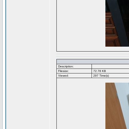
Description:
Filesize:
72.78 KB
Viewed:
297 Time(s)