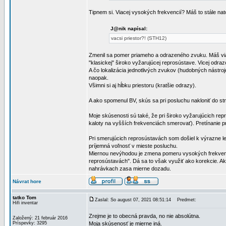
Tipnem si. Viacej vysokých frekvencií? Máš to stále na
J@nik napísal:
vacsi priestor?! (STH12)
Zmenil sa pomer priameho a odrazeného zvuku. Máš viac
"klasickej" široko vyžarujúcej reprosústave. Vicej odrazo
A čo lokalizácia jednotlivých zvukov (hudobných nástrojo
naopak.
Všimni si aj hĺbku priestoru (kratšie odrazy).
A ako spomenul BV, skús sa pri posluchu nakloniť do st
Moje skúsenosti sú také, že pri široko vyžarujúcich re
kaloty na vyšších frekvenciách smerovať). Pretínanie p
Pri smerujúcich reprosústavách som došiel k výrazne le
príjemná voľnosť v mieste posluchu.
Miernou nevýhodou je zmena pomeru vysokých frekvencií 
reprosústavách". Dá sa to však využiť ako korekcie. Ak
nahrávkach zasa mierne dozadu.
Návrat hore
tatko Tom
Zaslal: So august 07, 2021 08:51:14
Predmet:
Hifi inventar
Zrejme je to obecná pravda, no nie absolútna.
Založený: 21 február 2016
Príspevky: 3295
Moja skúsenosť je mierne iná.