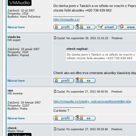
Do úterka jsem v Tatrách a ve středu se vracím z Poprad
chcete řešit akustiku +420 736 639 663
Založený: 10 júl 2007
Príspevky: 1516
_________________
Bydlisko: Horní Počernice
http://vmaudio.cz/
Návrat hore
vlado.ba
Zaslal: Ne september 26, 2021 21:41:23
Predmet:
Hifi expert
check napísal:
Založený: 16 január 2007
Príspevky: 2143
Do úterka jsem v Tatrách a ve středu se vracím z 
Bydlisko: Poprad
někdo chcete řešit akustiku +420 736 639 663
Check ako asi dlho trva zmeranie akustiky klasickej ob
Návrat hore
opa
Zaslal: Po september 27, 2021 08:40:56
Predmet:
Hifi inventar
http://vmaudio.cz/clanky_pokracovani/boomkiller.php
Založený: 24 február 2007
Príspevky: 11207
_________________
Bydlisko: Praha
Cui bono ?
Návrat hore
check
Zaslal: Po september 27, 2021 09:29:48
Predmet:
Martin Vitvar