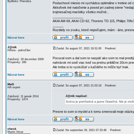
Bydlisko: Prievidza
Posluchové miesto mi vychádza optimálne v tretine od z
Akkoľvek iné natočenie a posed pri zadnej stene "nedajú
trojmesačnej maródky všetko možné...
_________________
AKAI AM-69, AKAI CD-62, Thorens TD 115, Philips 70f
______
Rozdiely vo zvuku, ktoré nepočujem, mám - áno, presne
Návrat hore
J@nik
Zaslal: So august 07, 2021 19:31:00
Predmet:
Hifista - pokročilec
Pocuval som a dal som to naspäť ako som to mal predtým.
Založený: 29 december 2009
Príspevky: 280
nahrávok mi sedí viac keď sa pretnu približne 20cm pred 
Ale treba si to vyskúšať u každého to môže byť inak.
Návrat hore
MaG
Zaslal: So august 07, 2021 21:03:16
Predmet:
Hifi expert
J@nik napísal:
Založený: 11 január 2014
Príspevky: 1474
Scéna je prehľadná a jasne čitateľná. Nie je možn
Presne to som si myslel a k tomu smerovali moje otázky
Návrat hore
check
Zaslal: Ne september 26, 2021 07:33:46
Predmet:
Martin Vitvar