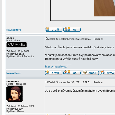
Návrat hore
check
Zaslal: St september 29, 2021 22:14:24
Predmet:
Martin Vitvar
Vlado.ba: Štuple jsem dneska posílal z Bratislavy, takž
Založený: 10 júl 2007
Príspevky: 1516
V pátek jedu opět do Bratislavy pokračovat v zakázce 
Bydlisko: Horní Počernice
Boomkillery a vyřešit dunivé neurčité basy.
_________________
http://vmaudio.cz/
Návrat hore
ravenman
Zaslal: Št september 30, 2021 18:39:51
Predmet:
Hifista - zaslúžilec
Ja sa tiež pridávam k šťastným majiteľom dvoch Boomki
Založený: 28 február 2009
Príspevky: 890
Bydlisko: Martin