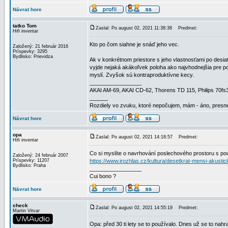
Návrat hore
tatko Tom
Zaslal: Po august 02, 2021 11:38:38
Predmet:
Hifi inventar
Kto po čom siahne je snáď jeho vec.
Založený: 21 február 2016
Príspevky: 3295
Bydlisko: Prievidza
Ak v konkrétnom priestore s jeho vlastnosťami po desia
vyjde nejaká akákoľvek poloha ako najvhodnejšia pre po
myslí. Zvyšok sú kontraproduktívne kecy.
_________________
AKAI AM-69, AKAI CD-62, Thorens TD 115, Philips 70f
______
Rozdiely vo zvuku, ktoré nepočujem, mám - áno, presne
Návrat hore
opa
Zaslal: Po august 02, 2021 14:18:57
Predmet:
Hifi inventar
Co si myslíte o navrhování poslechového prostoru s p
Založený: 24 február 2007
Príspevky: 11207
https://www.irozhlas.cz/kultura/desetkrat-mensi-akus
Bydlisko: Praha
_________________
Cui bono ?
Návrat hore
check
Zaslal: Po august 02, 2021 14:55:19
Predmet:
Martin Vitvar
Opa: před 30 ti lety se to používalo. Dnes už se to nah