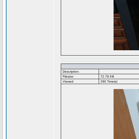
Description:
Filesize:
72.78 KB
Viewed:
290 Time(s)