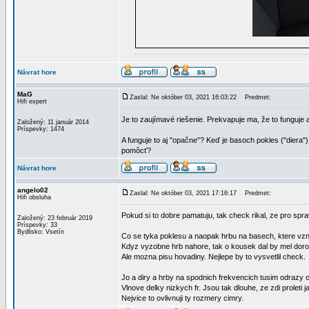
Návrat hore
MaG
Zaslal: Ne október 03, 2021 16:03:22
Predmet:
Hifi expert
Je to zaujímavé riešenie. Prekvapuje ma, že to funguje 
Založený: 11 január 2014
Príspevky: 1474
A funguje to aj "opačne"? Keď je basoch pokles ("diera")
pomôcť?
Návrat hore
angelo02
Zaslal: Ne október 03, 2021 17:16:17
Predmet:
Hifi obsluha
Pokud si to dobre pamatuju, tak check rikal, ze pro sp
Založený: 23 február 2019
Príspevky: 33
Bydlisko: Vsetín
Co se tyka poklesu a naopak hrbu na basech, ktere vzni
Kdyz vyzobne hrb nahore, tak o kousek dal by mel doro
Ale mozna pisu hovadiny. Nejlepe by to vysvetlil check.
Jo a diry a hrby na spodnich frekvencich tusim odrazy o
Vlnove delky nizkych fr. Jsou tak dlouhe, ze zdi proleti 
Nejvice to ovlivnuji ty rozmery cimry.