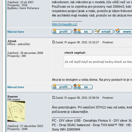
mikrofonem, tak mikrofon je v modelu 10x větší než ve 
Založený: 10 júl 2007
Príspevky: 1516
Používalo se to zejména pro prostory nad 1000m3, kde se
Bydlisko: Horní Počernice
respektive projeví jinak a málo, protože je útlum frekve
Ale architekti mají modely rádi, protože se dá ukázat i
_________________
http://vmaudio.cz/
Návrat hore
J@nik
Zaslal: Pi august 06, 2021 15:16:27
Predmet:
Hifista - pokročilec
check napísal:
Založený: 29 december 2009
Príspevky: 280
Za mě lepší když se protínají bedny těsně za hla
Akurat to testujem u seba doma. Na prvy posluch to je v
Návrat hore
Soaron
Zaslal: Pi august 06, 2021 15:59:54
Predmet:
Hifi expert
Áno potvrdzujem. Pri natočení STH12 viac od seba, kedy 
počúvanie je zábavnejšie.
_________________
PC - DIY silver USB - Denafrips Pontus II - DIY silve
PC - Drop SDAC balanced - Drop THX AAA™ 789 - HE
Založený: 27 december 2015
Príspevky: 1946
Sony WH-1000XM4