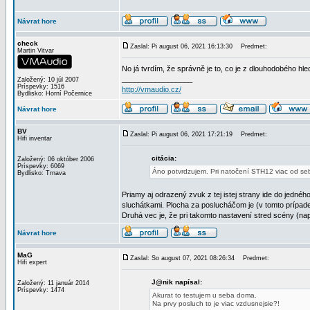
Návrat hore
check
Zaslal: Pi august 06, 2021 16:13:30
Predmet:
Martin Vitvar
No já tvrdím, že správně je to, co je z dlouhodobého hle
_________________
Založený: 10 júl 2007
Príspevky: 1516
http://vmaudio.cz/
Bydlisko: Horní Počernice
Návrat hore
BV
Zaslal: Pi august 06, 2021 17:21:19
Predmet:
Hifi inventar
citácia:
Založený: 06 október 2006
Príspevky: 6069
Áno potvrdzujem. Pri natočení STH12 viac od seba,
Bydlisko: Trnava
Priamy aj odrazený zvuk z tej istej strany ide do jedn
sluchátkami. Plocha za poslucháčom je (v tomto prípade
Druhá vec je, že pri takomto nastavení stred scény (na
Návrat hore
MaG
Zaslal: So august 07, 2021 08:26:34
Predmet:
Hifi expert
J@nik napísal:
Založený: 11 január 2014
Príspevky: 1474
Akurat to testujem u seba doma.
Na prvy posluch to je viac vzdusnejsie?!