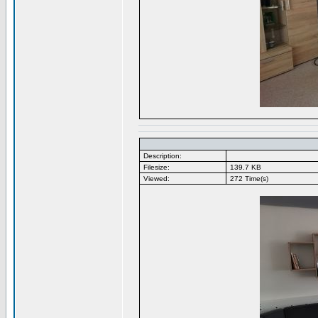
Description:
Filesize:
139.7 KB
Viewed:
272 Time(s)