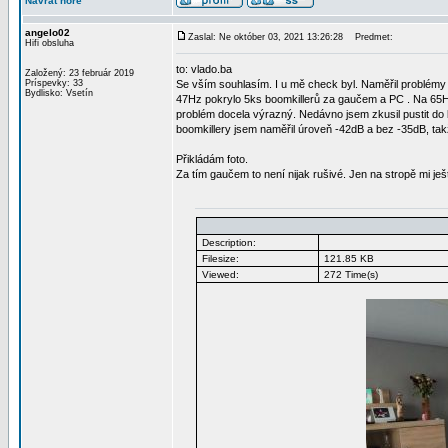
Návrat hore
angelo02
Zaslal: Ne október 03, 2021 13:26:28
Predmet:
Hifi obsluha
to: vlado.ba
Založený: 23 február 2019
Príspevky: 33
Se vším souhlasím. I u mě check byl. Naměřil problém
Bydlisko: Vsetín
47Hz pokrylo 5ks boomkillerů za gaučem a PC . Na 65Hz s
problém docela výrazný. Nedávno jsem zkusil pustit do 
boomkillery jsem naměřil úroveň -42dB a bez -35dB, takže
Přikládám foto.
Za tím gaučem to není nijak rušivé. Jen na stropě mi ješ
Description:
Filesize:
121.85 KB
Viewed:
272 Time(s)