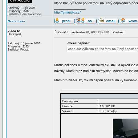
vlado.ba: vyřízeno po telefonu na úterý odpoledne/večer
_________________
Založený: 10 júl 2007
Príspevky: 1516
http://vmaudio.cz/
Bydlisko: Horní Počernice
Návrat hore
vlado.ba
Zaslal: Ut september 28, 2021 21:41:20
Predmet:
Hifi expert
check napísal:
Založený: 16 január 2007
Príspevky: 2143
vlado.ba: vyřízeno po telefonu na úterý odpoledn
Bydlisko: Poprad
Martin bol dnes u mna. Zmeral mi akustiku a aj ked ide o
navrhy. Mam teraz nad cim rozmyslat. Mozem ho iba dop
Mam hrb na 50 Hz, tak mi aspon pozical na vyskusanie 2
Description:
Filesize:
148.02 KB
Viewed:
338 Time(s)