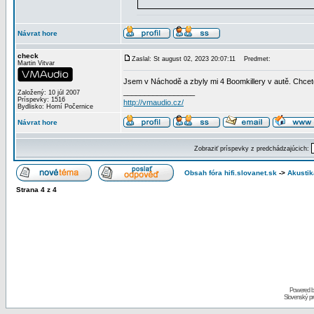
Návrat hore
check
Zaslal: St august 02, 2023 20:07:11
Predmet:
Martin Vitvar
Jsem v Náchodě a zbyly mi 4 Boomkillery v autě. Chcete
_________________
Založený: 10 júl 2007
Príspevky: 1516
http://vmaudio.cz/
Bydlisko: Horní Počernice
Návrat hore
Zobraziť príspevky z predchádzajúcich:
Obsah fóra hifi.slovanet.sk
->
Akustik
Strana
4
z
4
Powered 
Slovenský p