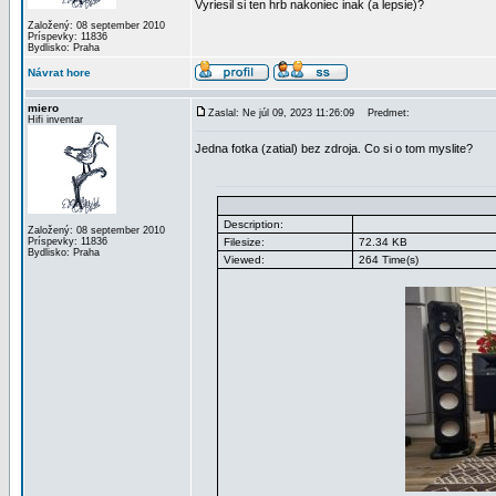
Vyriesil si ten hrb nakoniec inak (a lepsie)?
Založený: 08 september 2010
Príspevky: 11836
Bydlisko: Praha
Návrat hore
miero
Zaslal: Ne júl 09, 2023 11:26:09
Predmet:
Hifi inventar
Jedna fotka (zatial) bez zdroja. Co si o tom myslite?
Description:
Založený: 08 september 2010
Príspevky: 11836
Filesize:
72.34 KB
Bydlisko: Praha
Viewed:
264 Time(s)