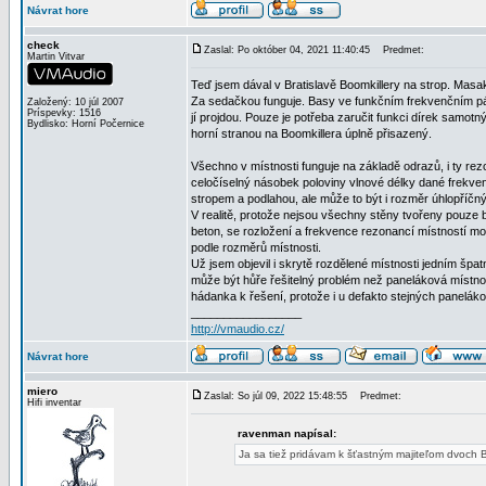
Návrat hore
check
Zaslal: Po október 04, 2021 11:40:45
Predmet:
Martin Vitvar
Teď jsem dával v Bratislavě Boomkillery na strop. Masakr
Za sedačkou funguje. Basy ve funkčním frekvenčním p
Založený: 10 júl 2007
Príspevky: 1516
jí projdou. Pouze je potřeba zaručit funkci dírek sam
Bydlisko: Horní Počernice
horní stranou na Boomkillera úplně přisazený.
Všechno v místnosti funguje na základě odrazů, i ty re
celočíselný násobek poloviny vlnové délky dané frekv
stropem a podlahou, ale může to být i rozměr úhlopříčný
V realitě, protože nejsou všechny stěny tvořeny pouze 
beton, se rozložení a frekvence rezonancí místností moh
podle rozměrů místnosti.
Už jsem objevil i skrytě rozdělené místnosti jedním š
může být hůře řešitelný problém než paneláková místnost
hádanka k řešení, protože i u defakto stejných panelák
_________________
http://vmaudio.cz/
Návrat hore
miero
Zaslal: So júl 09, 2022 15:48:55
Predmet:
Hifi inventar
ravenman napísal:
Ja sa tiež pridávam k šťastným majiteľom dvoch 