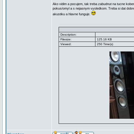
Ako vidim a pocujem, tak treba zabudnut na tucne kobe
pokus/omyl a s nejasnym vysledkom. Treba si dat dobre 
akustiku a hlavne funguje.
Description:
Filesize:
125.16 KB
Viewed:
250 Time(s)