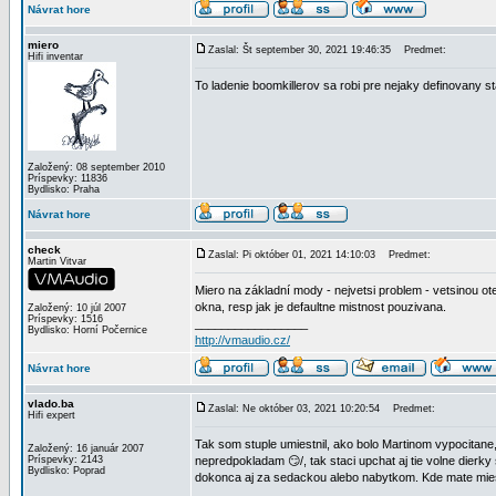
Návrat hore
miero
Zaslal: Št september 30, 2021 19:46:35
Predmet:
Hifi inventar
To ladenie boomkillerov sa robi pre nejaky definovany s
Založený: 08 september 2010
Príspevky: 11836
Bydlisko: Praha
Návrat hore
check
Zaslal: Pi október 01, 2021 14:10:03
Predmet:
Martin Vitvar
Miero na základní mody - nejvetsi problem - vetsinou o
okna, resp jak je defaultne mistnost pouzivana.
Založený: 10 júl 2007
Príspevky: 1516
_________________
Bydlisko: Horní Počernice
http://vmaudio.cz/
Návrat hore
vlado.ba
Zaslal: Ne október 03, 2021 10:20:54
Predmet:
Hifi expert
Tak som stuple umiestnil, ako bolo Martinom vypocitane
Založený: 16 január 2007
Príspevky: 2143
nepredpokladam 😏/, tak staci upchat aj tie volne dierky
Bydlisko: Poprad
dokonca aj za sedackou alebo nabytkom. Kde mate mies