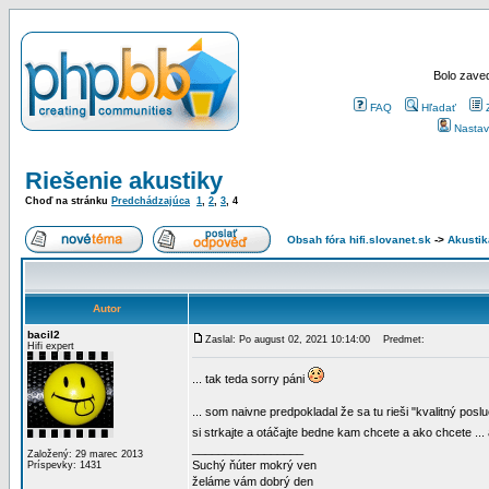
Bolo zaved
FAQ
Hľadať
Nastav
Riešenie akustiky
Choď na stránku
Predchádzajúca
1
,
2
,
3
,
4
Obsah fóra hifi.slovanet.sk
->
Akustik
Autor
bacil2
Zaslal: Po august 02, 2021 10:14:00
Predmet:
Hifi expert
... tak teda sorry páni
... som naivne predpokladal že sa tu rieši "kvalitný p
si strkajte a otáčajte bedne kam chcete a ako chcete .
_________________
Založený: 29 marec 2013
Suchý ňúter mokrý ven
Príspevky: 1431
želáme vám dobrý den