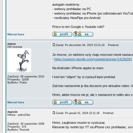
autogain neaktivny:
- webovy prehliadac na PC
- webovy prehliadac na iPhone (po odinstalovani YouTu
- neoficialny NewPipe pre Android
Preco to ten Google s Youtube robi?
Návrat hore
miero
Zaslal: Po december 04, 2023 15:21:24
Predmet:
Hifi inventar
Je mozne, ze niektore ucty maju moznost menit nastave
-
https://support.google.com/youtube/answer/14106294
Na Androide i iPhone appke to mam.
Založený: 08 september 2010
I ked ten “objem” by si zasluzil lepsi preklad.
Príspevky: 11836
Bydlisko: Praha
Zial toto nastavenie je iba docasne pre aktualne video.
Hmm, alebo mozno nie je, ale v nastaveni to vidim ako v
Návrat hore
marcin
Zaslal: Po január 01, 2024 22:11:18
Predmet:
Hifista - pokročilec
Hmm, zaujimave musim to vyskusat.
Založený: 30 september 2008
Príspevky: 374
Riesenie by mohlo byt YT na iPhone cez prehliadac, scr
Bydlisko: Pezinok
_________________