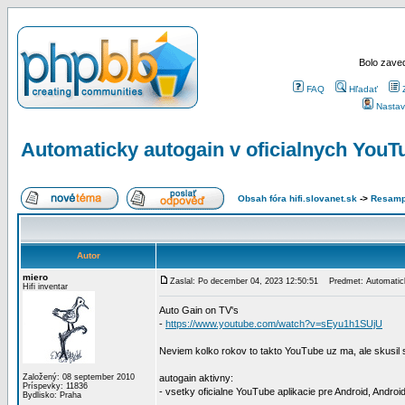
Bolo zaved
FAQ
Hľadať
Nastav
Automaticky autogain v oficialnych You
Obsah fóra hifi.slovanet.sk
->
Resamp
Autor
miero
Zaslal: Po december 04, 2023 12:50:51
Predmet: Automaticky
Hifi inventar
Auto Gain on TV's
-
https://www.youtube.com/watch?v=sEyu1h1SUjU
Neviem kolko rokov to takto YouTube uz ma, ale skusil s
Založený: 08 september 2010
autogain aktivny:
Príspevky: 11836
- vsetky oficialne YouTube aplikacie pre Android, Androi
Bydlisko: Praha