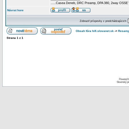
......Casea Deneb, DRC Preamp, DPA 380, 2way OSSE
Návrat hore
Zobraziť príspevky z predchádzajúcich:
Obsah fóra hifi.slovanet.sk
->
Resamp
Strana
1
z
1
Powered 
Slovenský p