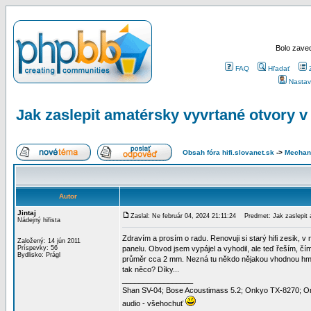
Bolo zaved
FAQ
Hľadať
Nastav
Jak zaslepit amatérsky vyvrtané otvory v
Obsah fóra hifi.slovanet.sk
->
Mechan
Autor
Jintaj
Zaslal: Ne február 04, 2024 21:11:24
Predmet: Jak zaslepit a
Nádejný hifista
Zdravím a prosím o radu. Renovuji si starý hifi zesik, v
Založený: 14 jún 2011
Príspevky: 56
panelu. Obvod jsem vypájel a vyhodil, ale teď řeším, čím
Bydlisko: Prágl
průměr cca 2 mm. Nezná tu někdo nějakou vhodnou hmotu 
tak něco? Díky...
_________________
Shan SV-04; Bose Acoustimass 5.2; Onkyo TX-8270; 
audio - všehochuť