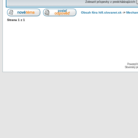
Zobraziť príspevky z predchádzajúcich:
Obsah fóra hifi.slovanet.sk
->
Mechan
Strana
1
z
1
Powered 
Slovenský p