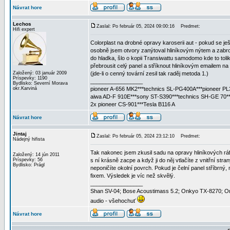
Návrat hore
Lechos
Zaslal: Po február 05, 2024 09:00:16
Predmet:
Hifi expert
Colorplast na drobné opravy karoserii aut - pokud se je
osobně jsem otvory zanýtoval hliníkovým nýtem a zabro
do hladka, šlo o kopii Transiwattu samodomo kde to tolik
přebrousit celý panel a stříknout hliníkovým emailem na 
Založený: 03 január 2009
(jde-li o cenný tovární zesil tak raděj metoda 1.)
Príspevky: 1190
_________________
Bydlisko: Severní Morava
okr.Karviná
pioneer A-656 MK2***technics SL-PG400A***pioneer PL
aiwa AD-F 910E***sony ST-S390***technics SH-GE 70**
2x pioneer CS-901***Tesla B116 A
Návrat hore
Jintaj
Zaslal: Po február 05, 2024 23:12:10
Predmet:
Nádejný hifista
Tak nakonec jsem zkusil sadu na opravy hliníkových ráfk
Založený: 14 jún 2011
Príspevky: 56
s ní krásně zacpe a když ji do něj vtlačíte z vnitřní st
Bydlisko: Prágl
neponičíte okolní povrch. Pokud je čelní panel stříbrn
fixem. Výsledek je víc než skvělý.
_________________
Shan SV-04; Bose Acoustimass 5.2; Onkyo TX-8270; 
audio - všehochuť
Návrat hore