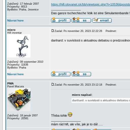
Založený: 17 február 2007
https://hifi.slovanet.sk/bb/viewtopic.php?t=10536&pos
Príspevky: 6013
_________________
Bydlisko: Praha, Jesenice
Das ganze tschechische Volk ist eine Simulantenbande 
Návrat hore
miero
Zaslal: Po november 20, 2023 22:22:26
Predmet:
Hifi inventar
danhard: v suvislosti s aktualnou debatou o predzosi
Založený: 08 september 2010
Príspevky: 11836
Bydlisko: Praha
Návrat hore
PMA
Zaslal: Po november 20, 2023 23:12:18
Predmet:
Pavel Macura
miero napísal:
danhard: v suvislosti s aktualnou debato
Třeba tohle
Založený: 18 január 2007
Príspevky: 20581
_________________
mám rád hifi, ale víte, jak je to dál .....