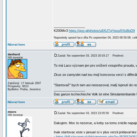
_________________
K200Mv3
https://goo.gl/photos/u8XUTqYwusRXoBoD9
Naposledy upravil laco dňa Po september 04, 2023 06:50:08, cel
Návrat hore
danhard
Zaslal: Ne september 03, 2023 20:03:17
Predmet:
Hifi inventar
To má Laco význam jen pro snížení vstupního proudu, v
Zkus se zamyslet nad tou mojí koncovou verzí s differ
Založený: 17 február 2007
"Startovač" bych tam asi neosazoval, malý lupnutí do r
Príspevky: 6013
Bydlisko: Praha, Jesenice
_________________
Das ganze tschechische Volk ist eine Simulantenbande 
Návrat hore
miero
Zaslal: Ne september 03, 2023 23:05:50
Predmet:
Hifi inventar
Dakujem. Moc to nezerue, a keby sa tomu znizilo napaja
Inak startovac este v januari si v plus verzii pridaval tiez
-
https://hifi.slovanet.sk/bb/viewtopic.php?p=353552#35