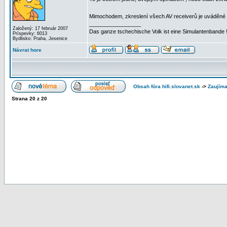
Mimochodem, zkreslení všech AV receiverů je uváděn
_________________
Založený: 17 február 2007
Das ganze tschechische Volk ist eine Simulantenbande 
Príspevky: 6013
Bydlisko: Praha, Jesenice
Návrat hore
Obsah fóra hifi.slovanet.sk
->
Zaujíma
Strana
20
z
20