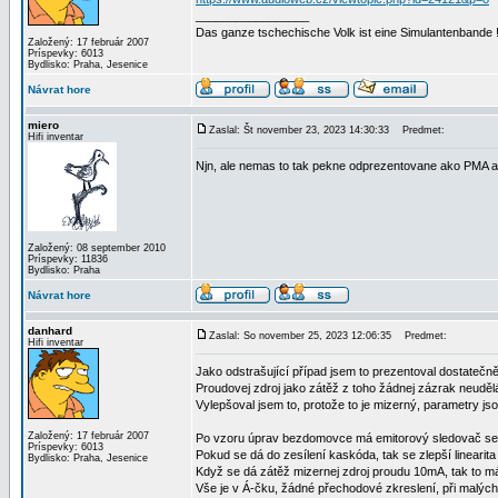
_________________
Das ganze tschechische Volk ist eine Simulantenbande 
Založený: 17 február 2007
Príspevky: 6013
Bydlisko: Praha, Jesenice
Návrat hore
miero
Zaslal: Št november 23, 2023 14:30:33
Predmet:
Hifi inventar
Njn, ale nemas to tak pekne odprezentovane ako PMA a 
Založený: 08 september 2010
Príspevky: 11836
Bydlisko: Praha
Návrat hore
danhard
Zaslal: So november 25, 2023 12:06:35
Predmet:
Hifi inventar
Jako odstrašující případ jsem to prezentoval dostatečně
Proudovej zdroj jako zátěž z toho žádnej zázrak neuděl
Vylepšoval jsem to, protože to je mizerný, parametry js
Založený: 17 február 2007
Po vzoru úprav bezdomovce má emitorový sledovač se
Príspevky: 6013
Pokud se dá do zesílení kaskóda, tak se zlepší linearit
Bydlisko: Praha, Jesenice
Když se dá zátěž mizernej zdroj proudu 10mA, tak to 
Vše je v Á-čku, žádné přechodové zkreslení, při malých 