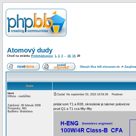
Atomový dudy
Choď na stránku
Predchádzajúca
1
,
2
,
3
...
18
,
19
,
20
Obsah fóra hifi.slovanet.sk
->
Zaujíma
Autor
laco
Zaslal: Ne september 03, 2023 19:54:39
Predmet:
Hifista - zaslúžilec
pridal som T1 a R28, skreslenie je takmer polovicne
Založený: 06 február 2008
Príspevky: 861
prud Q1 a T1 cca fifty-fifty
Bydlisko: Bratislava