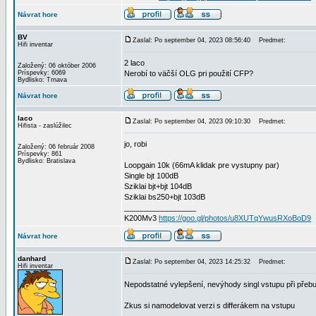
Návrat hore
BV
Zaslal: Po september 04, 2023 08:56:40
Predmet:
Hifi inventar
2 laco
Založený: 06 október 2006
Príspevky: 6069
Nerobí to väčší OLG pri použití CFP?
Bydlisko: Trnava
Návrat hore
laco
Zaslal: Po september 04, 2023 09:10:30
Predmet:
Hifista - zaslúžilec
jo, robi
Založený: 06 február 2008
Príspevky: 861
Bydlisko: Bratislava
Loopgain 10k (66mA klidak pre vystupny par)
Single bjt 100dB
Sziklai bjt+bjt 104dB
Sziklai bs250+bjt 103dB
_________________
K200Mv3
https://goo.gl/photos/u8XUTqYwusRXoBoD9
Návrat hore
danhard
Zaslal: Po september 04, 2023 14:25:32
Predmet:
Hifi inventar
Nepodstatné vylepšení, nevýhody singl vstupu při přebu
Zkus si namodelovat verzi s differákem na vstupu