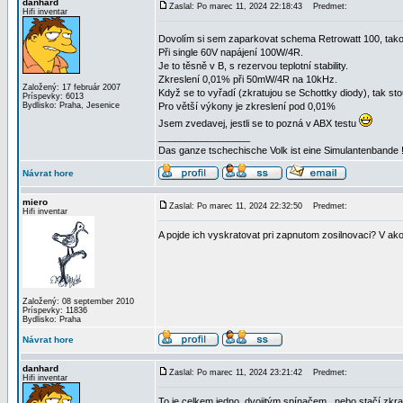
danhard
Zaslal: Po marec 11, 2024 22:18:43
Predmet:
Hifi inventar
Dovolím si sem zaparkovat schema Retrowatt 100, ta
Při single 60V napájení 100W/4R.
Je to těsně v B, s rezervou teplotní stability.
Zkreslení 0,01% při 50mW/4R na 10kHz.
Založený: 17 február 2007
Když se to vyřadí (zkratujou se Schottky diody), tak s
Príspevky: 6013
Bydlisko: Praha, Jesenice
Pro větší výkony je zkreslení pod 0,01%
Jsem zvedavej, jestli se to pozná v ABX testu
_________________
Das ganze tschechische Volk ist eine Simulantenbande 
Návrat hore
miero
Zaslal: Po marec 11, 2024 22:32:50
Predmet:
Hifi inventar
A pojde ich vyskratovat pri zapnutom zosilnovaci? V ako
Založený: 08 september 2010
Príspevky: 11836
Bydlisko: Praha
Návrat hore
danhard
Zaslal: Po marec 11, 2024 23:21:42
Predmet:
Hifi inventar
To je celkem jedno, dvojitým spínačem , nebo stačí zkrat