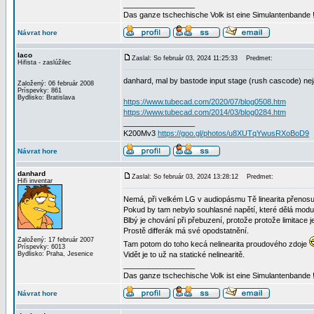
_________________
Das ganze tschechische Volk ist eine Simulantenbande 
Návrat hore
laco
Zaslal: So február 03, 2024 11:25:33
Predmet:
Hifista - zaslúžilec
danhard, mal by bastode input stage (rush cascode) n
Založený: 06 február 2008
Príspevky: 861
Bydlisko: Bratislava
https://www.tubecad.com/2020/07/blog0508.htm
https://www.tubecad.com/2014/03/blog0284.htm
_________________
K200Mv3
https://goo.gl/photos/u8XUTqYwusRXoBoD9
Návrat hore
danhard
Zaslal: So február 03, 2024 13:28:12
Predmet:
Hifi inventar
Nemá, při velkém LG v audiopásmu Tě linearita přenosu
Pokud by tam nebylo souhlasné napětí, které dělá modulac
Blbý je chování při přebuzení, protože protože limitace
Prostě differák má své opodstatnění.
Založený: 17 február 2007
Tam potom do toho kecá nelinearita proudového zdoje
Príspevky: 6013
Bydlisko: Praha, Jesenice
Vidět je to už na statické nelinearitě.
_________________
Das ganze tschechische Volk ist eine Simulantenbande 
Návrat hore