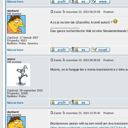
Návrat hore
danhard
Zaslal: Št november 23, 2023 08:25:58
Predmet:
Hifi inventar
A co je na tom tak úžasného, kromě autorů ?
_________________
Das ganze tschechische Volk ist eine Simulantenbande 
Založený: 17 február 2007
Príspevky: 6013
Bydlisko: Praha, Jesenice
Návrat hore
miero
Zaslal: Št november 23, 2023 08:36:56
Predmet:
Hifi inventar
Mozno, ze to funguje len s troma tranzistormi a z toho 
Založený: 08 september 2010
Príspevky: 11836
Bydlisko: Praha
Návrat hore
danhard
Zaslal: Št november 23, 2023 13:35:40
Predmet:
Hifi inventar
Bezdomovec pionýr měl na tom místě jen dva tranzisto
https://www.audioweb.cz/viewtopic.php?id=24121&p=8