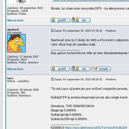
Založený: 08 september 2010
Skoda, ze cinan este nevyraba DPS - na aliexpresse zati
Príspevky: 11836
Bydlisko: Praha
Návrat hore
danhard
Zaslal: Po september 04, 2023 07:33:24
Predmet:
Hifi inventar
Startovač jsou ty 2 diody do VAS a 47u kond s odporem
I bez něj je hup do repráku malý.
_________________
Das ganze tschechische Volk ist eine Simulantenbande 
Založený: 17 február 2007
Príspevky: 6013
Bydlisko: Praha, Jesenice
Návrat hore
laco
Zaslal: Po september 04, 2023 08:24:02
Predmet:
Hifista - zaslúžilec
"To má Laco význam jen pro snížení vstupního proudu, 
Založený: 06 február 2008
Príspevky: 861
Bydlisko: Bratislava
Sziklai/CFP je predsa linearnejsi prvok ako single trand.
Simulacia, THD 50W/4R/10kHz
Single bjt 0.0009%
Sziklai bjt+bjt 0.0005%
Sziklai bs250+bjt 0.0006%
_________________
K200Mv3
https://goo.gl/photos/u8XUTqYwusRXoBoD9