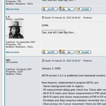
Tam, kde leží Little Big Horn ...
Príspevky: 730
Bydlisko: Bratislava - Rača
Návrat hore
L.V.
Zaslal: Po február 22, 2010 18:40:42
Predmet:
Hifista - zaslúžilec
24/96:
_________________
Tam, kde leží Little Big Horn ...
Založený: 14 september 2007
Príspevky: 730
Bydlisko: Bratislava - Rača
Návrat hore
opa
Zaslal: Po február 22, 2010 19:26:57
Predmet:
Hifi inventar
January 3, 2009.
Založený: 24 február 2007
Príspevky: 11207
Bydlisko: Praha
ARTA version 1.6.1 is published (see download section).
New features, implemented in program ARTA, are:
- Saves background color in registry.
- IR measurement dialog gets check box 'Close after recor
- Alt-R-R-R starts and closes measurement in PIR wind
- Alt-R-R starts and closes measurement of PIR in FR w
- Envelope and Step response windows remember the z
- Shorcut keys for Cursor movement: Home (to 300 samp