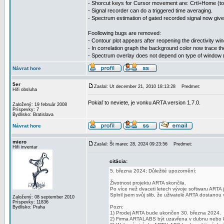
- Shorcut keys for Cursor movement are: Crtl+Home (to 30
- Signal recorder can do a triggered time averaging.
- Spectrum estimation of gated recorded signal now gi
Foollowing bugs are removed:
- Contour plot appears after reopening the directivity wi
- In correlation graph the background color now trace th
- Spectrum overlay does not depend on type of window 
Návrat hore
5er
Zaslal: Ut december 21, 2010 18:13:28
Predmet:
Hifi obsluha
Pokiaľ to neviete, je vonku ARTA version 1.7.0.
Založený: 19 február 2008
Príspevky: 7
Bydlisko: Bratislava
Návrat hore
miero
Zaslal: Št marec 28, 2024 09:23:56
Predmet:
Hifi inventar
citácia:
5. března 2024; Důležité upozornění:
Životnost projektu ARTA skončila.
Po více než dvaceti letech vývoje softwaru ARTA 
Splnil jsem svůj slib, že uživatelé ARTA dostanou
Založený: 08 september 2010
Príspevky: 11836
Pozn:
Bydlisko: Praha
1) Prodej ARTA bude ukončen 30. března 2024.
2) Firma ARTALABS být uzavřena v dubnu nebo 