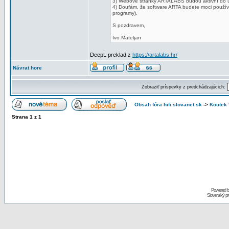
3) Webové stránky ARTALABS budou aktivní do ún
4) Doufám, že software ARTA budete moci použí
programy).
S pozdravem,
Ivo Mateljan
DeepL preklad z
https://artalabs.hr/
Návrat hore
Zobraziť príspevky z predchádzajúcich:
Obsah fóra hifi.slovanet.sk
->
Koutek
Strana
1
z
1
Powered 
Slovenský p