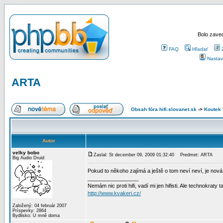
Bolo zaved
FAQ
Hľadať
Nastav
ARTA
Obsah fóra hifi.slovanet.sk
->
Koutek
Autor
velky bobo
Zaslal: St december 09, 2009 01:32:40
Predmet: ARTA
Big Audio Druid
Pokud to někoho zajímá a ještě o tom neví neví, je nov
_________________
Nemám nic proti hifi, vadí mi jen hifisti. Ale technokraty 
http://www.kvakeri.cz/
Založený: 04 február 2007
Príspevky: 2864
Bydlisko: U mně doma