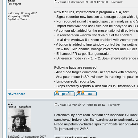
godz
Zaslal: St december 09, 2009 12:56:30
Predmet:
Hifi expert
New features, implemented in program ARTA, are:
Založený: 05 máj 2007
Príspevky: 1080
- Signal recorder now function as storage scope with tri
Bydlisko: Trenčín
- For recorded signal the gated spectrum analysis and Sh
- Import from wav and ascii files can be analysed as IR o
- A contour plot added for the presentation of directivity 
- In reveberation window, the 95% cut of tail enabled.
- In all time windows 8 x zoom enabled, with zoom repor
- A button is added to Imp window control bar, for settin
- New tool: Two-channel voltage level meter and 1/3 oct.
- Enhanced FR target filter generation.
- Difference mode - in Fr1, Fr2, Spa - shows difference 
Following bugs are removed:
- Arta 'Load target' command - accept files with arbitrar
- Arta peak meter in SPL windows is tracking the peak i
- Limp correctly reports Le.
- Steps correctly reports X-axis values in Distortion vs. e
Návrat hore
L.V.
Zaslal: Po február 22, 2010 18:40:14
Predmet:
Hifista - zaslúžilec
Potreboval by som radu. Meriam cez loopback zvukovku 
samplovacj frekvencie. Samozrejme za tej podmienky, ž
Prečo mi potom vychádza spektrum "čistejšie" pri 24/48
Tu je meranie pri 24/48:
_________________
Založený: 14 september 2007