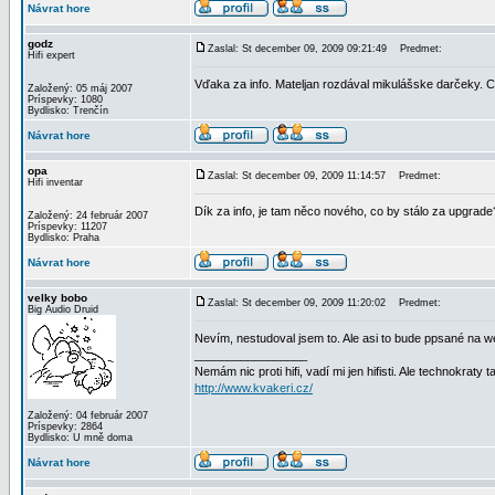
Návrat hore
godz
Zaslal: St december 09, 2009 09:21:49
Predmet:
Hifi expert
Vďaka za info. Mateljan rozdával mikulášske darčeky.
Založený: 05 máj 2007
Príspevky: 1080
Bydlisko: Trenčín
Návrat hore
opa
Zaslal: St december 09, 2009 11:14:57
Predmet:
Hifi inventar
Dík za info, je tam něco nového, co by stálo za upgrade
Založený: 24 február 2007
Príspevky: 11207
Bydlisko: Praha
Návrat hore
velky bobo
Zaslal: St december 09, 2009 11:20:02
Predmet:
Big Audio Druid
Nevím, nestudoval jsem to. Ale asi to bude ppsané na w
_________________
Nemám nic proti hifi, vadí mi jen hifisti. Ale technokraty 
http://www.kvakeri.cz/
Založený: 04 február 2007
Príspevky: 2864
Bydlisko: U mně doma
Návrat hore