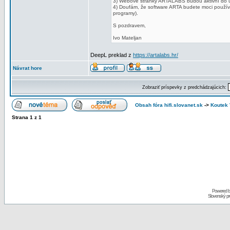
3) Webové stránky ARTALABS budou aktivní do ún
4) Doufám, že software ARTA budete moci použí
programy).
S pozdravem,
Ivo Mateljan
DeepL preklad z
https://artalabs.hr/
Návrat hore
Zobraziť príspevky z predchádzajúcich:
Obsah fóra hifi.slovanet.sk
->
Koutek
Strana
1
z
1
Powered 
Slovenský p