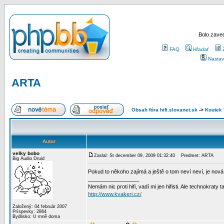
Bolo zaved
FAQ
Hľadať
Nastav
ARTA
Obsah fóra hifi.slovanet.sk
->
Koutek
Autor
velky bobo
Zaslal: St december 09, 2009 01:32:40
Predmet: ARTA
Big Audio Druid
Pokud to někoho zajímá a ještě o tom neví neví, je nov
_________________
Nemám nic proti hifi, vadí mi jen hifisti. Ale technokraty 
http://www.kvakeri.cz/
Založený: 04 február 2007
Príspevky: 2864
Bydlisko: U mně doma