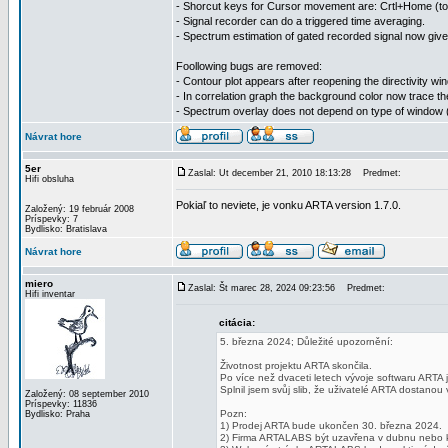
- Shorcut keys for Cursor movement are: Crtl+Home (to 30
- Signal recorder can do a triggered time averaging.
- Spectrum estimation of gated recorded signal now gi
Foollowing bugs are removed:
- Contour plot appears after reopening the directivity wi
- In correlation graph the background color now trace th
- Spectrum overlay does not depend on type of window 
Návrat hore
5er
Zaslal: Ut december 21, 2010 18:13:28
Predmet:
Hifi obsluha
Pokiaľ to neviete, je vonku ARTA version 1.7.0.
Založený: 19 február 2008
Príspevky: 7
Bydlisko: Bratislava
Návrat hore
miero
Zaslal: Št marec 28, 2024 09:23:56
Predmet:
Hifi inventar
citácia:
5. března 2024; Důležité upozornění:
Životnost projektu ARTA skončila.
Po více než dvaceti letech vývoje softwaru ARTA 
Splnil jsem svůj slib, že uživatelé ARTA dostanou
Založený: 08 september 2010
Príspevky: 11836
Pozn:
Bydlisko: Praha
1) Prodej ARTA bude ukončen 30. března 2024.
2) Firma ARTALABS být uzavřena v dubnu nebo 