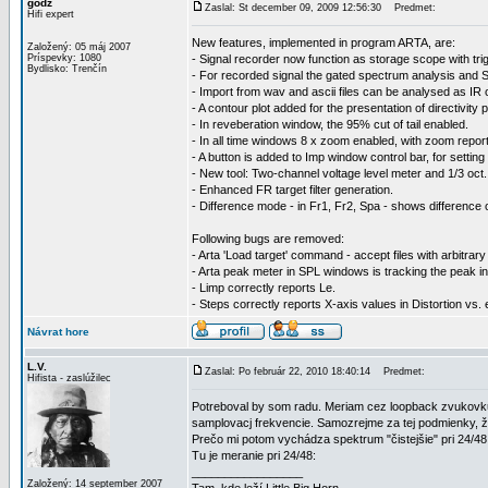
godz
Zaslal: St december 09, 2009 12:56:30
Predmet:
Hifi expert
New features, implemented in program ARTA, are:
Založený: 05 máj 2007
Príspevky: 1080
- Signal recorder now function as storage scope with tri
Bydlisko: Trenčín
- For recorded signal the gated spectrum analysis and Sh
- Import from wav and ascii files can be analysed as IR o
- A contour plot added for the presentation of directivity 
- In reveberation window, the 95% cut of tail enabled.
- In all time windows 8 x zoom enabled, with zoom repor
- A button is added to Imp window control bar, for settin
- New tool: Two-channel voltage level meter and 1/3 oct.
- Enhanced FR target filter generation.
- Difference mode - in Fr1, Fr2, Spa - shows difference 
Following bugs are removed:
- Arta 'Load target' command - accept files with arbitrar
- Arta peak meter in SPL windows is tracking the peak i
- Limp correctly reports Le.
- Steps correctly reports X-axis values in Distortion vs. e
Návrat hore
L.V.
Zaslal: Po február 22, 2010 18:40:14
Predmet:
Hifista - zaslúžilec
Potreboval by som radu. Meriam cez loopback zvukovku 
samplovacj frekvencie. Samozrejme za tej podmienky, ž
Prečo mi potom vychádza spektrum "čistejšie" pri 24/48
Tu je meranie pri 24/48:
_________________
Založený: 14 september 2007