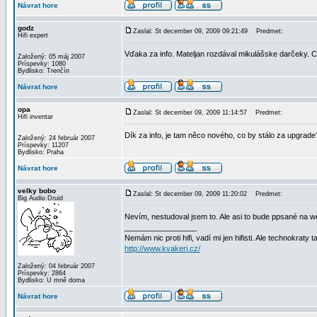
Návrat hore
godz
Zaslal: St december 09, 2009 09:21:49
Predmet:
Hifi expert
Vďaka za info. Mateljan rozdával mikulášske darčeky.
Založený: 05 máj 2007
Príspevky: 1080
Bydlisko: Trenčín
Návrat hore
opa
Zaslal: St december 09, 2009 11:14:57
Predmet:
Hifi inventar
Dík za info, je tam něco nového, co by stálo za upgrade
Založený: 24 február 2007
Príspevky: 11207
Bydlisko: Praha
Návrat hore
velky bobo
Zaslal: St december 09, 2009 11:20:02
Predmet:
Big Audio Druid
Nevím, nestudoval jsem to. Ale asi to bude ppsané na w
_________________
Nemám nic proti hifi, vadí mi jen hifisti. Ale technokraty 
http://www.kvakeri.cz/
Založený: 04 február 2007
Príspevky: 2864
Bydlisko: U mně doma
Návrat hore