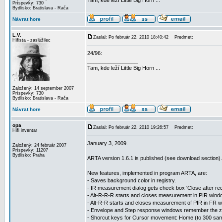
Tam, kde leží Little Big Horn ...
Príspevky: 730
Bydlisko: Bratislava - Rača
Návrat hore
L.V.
Zaslal: Po február 22, 2010 18:40:42
Predmet:
Hifista - zaslúžilec
24/96:
_________________
Tam, kde leží Little Big Horn ...
Založený: 14 september 2007
Príspevky: 730
Bydlisko: Bratislava - Rača
Návrat hore
opa
Zaslal: Po február 22, 2010 19:26:57
Predmet:
Hifi inventar
January 3, 2009.
Založený: 24 február 2007
Príspevky: 11207
Bydlisko: Praha
ARTA version 1.6.1 is published (see download section).
New features, implemented in program ARTA, are:
- Saves background color in registry.
- IR measurement dialog gets check box 'Close after recor
- Alt-R-R-R starts and closes measurement in PIR wind
- Alt-R-R starts and closes measurement of PIR in FR w
- Envelope and Step response windows remember the z
- Shorcut keys for Cursor movement: Home (to 300 samp