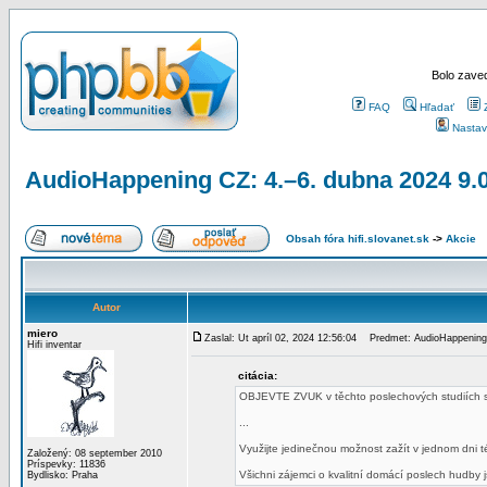
Bolo zaved
FAQ
Hľadať
Nastav
AudioHappening CZ: 4.–6. dubna 2024 9.
Obsah fóra hifi.slovanet.sk
->
Akcie
Autor
miero
Zaslal: Ut apríl 02, 2024 12:56:04
Predmet: AudioHappening 
Hifi inventar
citácia:
OBJEVTE ZVUK v těchto poslechových studiích s
...
Využijte jedinečnou možnost zažít v jednom dni 
Založený: 08 september 2010
Príspevky: 11836
Všichni zájemci o kvalitní domácí poslech hudby j
Bydlisko: Praha