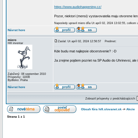
https://www.audiohappening.cz/
Pozor, niektori (mensi) vystavovatelia maju otvorene len
Naposledy upravil miero dňa Ut apríl 02, 2024 13:02:55, celkom 
Návrat hore
miero
Zaslal: Ut apríl 02, 2024 12:56:57
Predmet:
Hifi inventar
Kde budu mat najlepsie obcerstvenie? :-D
Ja zrejme pojdem pozriet na SP Audio do Uhrinevsi, ale 
Založený: 08 september 2010
Príspevky: 11836
Bydlisko: Praha
Návrat hore
Zobraziť príspevky z predchádzajúcich:
Obsah fóra hifi.slovanet.sk
->
Akcie
Strana
1
z
1