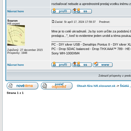
rozbaľovať nebude a uprednostnil predaj vcelku inému zá
Návrat hore
Soaron
Zaslal: St apríl 17, 2024 17:59:37
Predmet:
Hifi expert
Mne je to celé ukradnuté. Ja by som určite za podobnú 
predajca...", keď to evidentne jeden urobil a téma pouka
_________________
PC - DIY silver USB - Denafrips Pontus II - DIY silve
PC - Drop SDAC balanced - Drop THX AAA™ 789 - HE
Založený: 27 december 2015
Príspevky: 1946
Sony WH-1000XM4
Návrat hore
Zobraziť príspevky z pred
Obsah fóra hifi.slovanet.sk
->
Štúdiá 
Strana
1
z
1