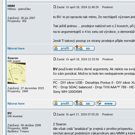
MMM
Zaslal: Ut apríl 16, 2024 11:49:29
Predmet:
Hifista - pokročilec
to BV: to jsi opravdu tak mimo, že nechápeš význam je
Založený: 26 jún 2007
Príspevky: 302
Tak ještě jednou ... prodejce nabízel set o 2 kusech, p
na to argumentuješ o 4 ks setu od výrobce, o demontá
Jestli Ti takový postup ze strany prodejce přijde normál
Návrat hore
Soaron
Zaslal: Ut apríl 16, 2024 21:53:56
Predmet:
Hifi expert
BV
používate trošku divné argumenty. Ak niekto na svoj
čo sám ponúkal. Možno to bolo len nedopatrenie predajc
_________________
PC - DIY silver USB - Denafrips Pontus II - DIY silve
PC - Drop SDAC balanced - Drop THX AAA™ 789 - HE
Založený: 27 december 2015
Príspevky: 1946
Sony WH-1000XM4
Návrat hore
BV
Zaslal: St apríl 17, 2024 07:05:20
Predmet:
Hifi inventar
2 Soaron
Založený: 06 október 2006
Príspevky: 6069
Ale však celá "anabáza" je zrejmá z prvého príspevku..
Bydlisko: Trnava
nechal ukecať podobným zákazníkom ako MMM a ktoré me