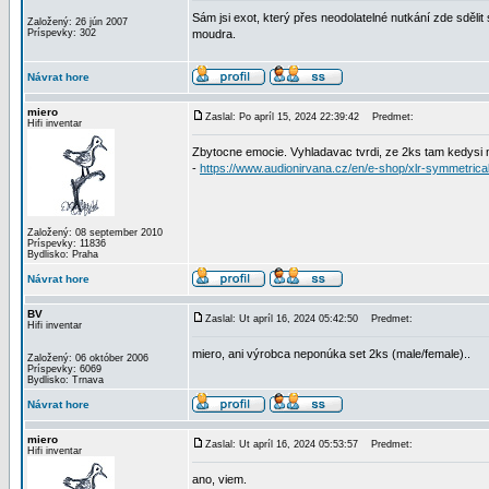
Sám jsi exot, který přes neodolatelné nutkání zde sdělit 
Založený: 26 jún 2007
Príspevky: 302
moudra.
Návrat hore
miero
Zaslal: Po apríl 15, 2024 22:39:42
Predmet:
Hifi inventar
Zbytocne emocie. Vyhladavac tvrdi, ze 2ks tam kedysi n
-
https://www.audionirvana.cz/en/e-shop/xlr-symmetrica
Založený: 08 september 2010
Príspevky: 11836
Bydlisko: Praha
Návrat hore
BV
Zaslal: Ut apríl 16, 2024 05:42:50
Predmet:
Hifi inventar
miero, ani výrobca neponúka set 2ks (male/female)..
Založený: 06 október 2006
Príspevky: 6069
Bydlisko: Trnava
Návrat hore
miero
Zaslal: Ut apríl 16, 2024 05:53:57
Predmet:
Hifi inventar
ano, viem.