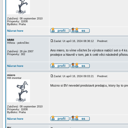
Založený: 08 september 2010
Príspevky: 11836
Bydlisko: Praha
Návrat hore
MMM
Zaslal: Ut apríl 16, 2024 08:36:12
Predmet:
Hifista - pokročilec
Ano miero, to víme všichni že výrobce nabízí set o 4 ks
Založený: 26 jún 2007
Príspevky: 302
prodejce a hlavně v tom, jak k celé věci následně přistou
Návrat hore
miero
Zaslal: Ut apríl 16, 2024 09:03:21
Predmet:
Hifi inventar
Mozno si BV nevedel predstavit predajcu, ktory by to pr
Založený: 08 september 2010
Príspevky: 11836
Bydlisko: Praha
Návrat hore
BV