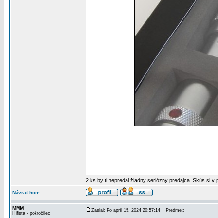
2 ks by ti nepredal žiadny seriózny predajca. Skús si v
Návrat hore
MMM
Zaslal: Po apríl 15, 2024 20:57:14
Predmet:
Hifista - pokročilec