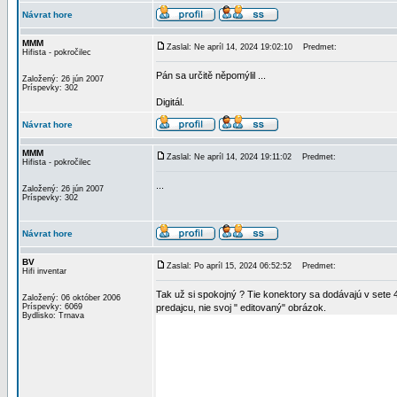
Návrat hore
MMM
Zaslal: Ne apríl 14, 2024 19:02:10
Predmet:
Hifista - pokročilec
Pán sa určitě něpomýlil ...
Založený: 26 jún 2007
Príspevky: 302
Digitál.
Návrat hore
MMM
Zaslal: Ne apríl 14, 2024 19:11:02
Predmet:
Hifista - pokročilec
...
Založený: 26 jún 2007
Príspevky: 302
Návrat hore
BV
Zaslal: Po apríl 15, 2024 06:52:52
Predmet:
Hifi inventar
Tak už si spokojný ? Tie konektory sa dodávajú v sete 4
Založený: 06 október 2006
Príspevky: 6069
predajcu, nie svoj " editovaný" obrázok.
Bydlisko: Trnava