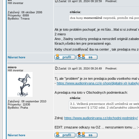
Zaslal: Ut apríl 16, 2024 09:18:59
Predmet:
Hifi inventar
citácia:
Založený: 06 október 2006
Príspevky: 6069
dva kusy
momentálně
neprodá, protože má po
Bydlisko: Trnava
Ak je toto problém pochopiť, je mi ľúto...Mal si si zohna
2 miero
Ano , žiadny seriózny predajca nerozdelí originál zabale
fórach,všetko len pre prerastené ego.
Keby chcel zosilňovač iba na center , tak predajca mu 
Návrat hore
miero
Zaslal: Ut apríl 16, 2024 09:24:49
Predmet:
Hifi inventar
Tj, ale "problem" je ze ten predajca podla vsetkeho mal
-
https://www.audionirvana.cz/e-shop/digitalni-xlr-kabel
A predajca ma toto v Obchodnych podmienkach:
citácia:
Založený: 08 september 2010
3.1. Veškerá prezentace zboží umístěná ve webo
Príspevky: 11836
Ustanovení § 1732 odst. 2 občanského zákoník
Bydlisko: Praha
Zdroj:
https://www.audionirvana.cz/obchodni-podminky/
EDIT: zmazane odkazy na OZ ... nerozumiem tomu ... :
Návrat hore