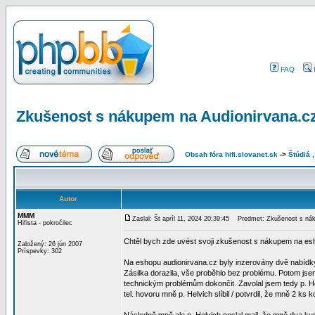
FAQ
Zkušenost s nákupem na Audionirvana.c
Obsah fóra hifi.slovanet.sk
->
Štúdiá 
Autor
MMM
Zaslal: Št apríl 11, 2024 20:39:45
Predmet: Zkušenost s nák
Hifista - pokročilec
Chtěl bych zde uvést svoji zkušenost s nákupem na esh
Založený: 26 jún 2007
Príspevky: 302
Na eshopu audionirvana.cz byly inzerovány dvě nabídky 
Zásilka dorazila, vše proběhlo bez problému. Potom jse
technickým problémům dokončit. Zavolal jsem tedy p. Hel
tel. hovoru mně p. Helvich slíbil / potvrdil, že mně 2 ks 