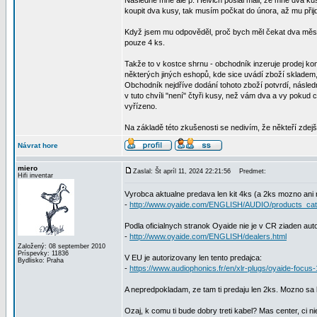
Následně mně ale p. Helvich poslal mail, že mně dva k
koupit dva kusy, tak musím počkat do února, až mu přijd
Když jsem mu odpověděl, proč bych měl čekat dva měsíc
pouze 4 ks.
Takže to v kostce shrnu - obchodník inzeruje prodej konkr
některých jiných eshopů, kde sice uvádí zboží skladem, 
Obchodník nejdříve dodání tohoto zboží potvrdí, násled
v tuto chvíli "není" čtyři kusy, než vám dva a vy pokud
vyřízeno.
Na základě této zkušenosti se nedivím, že někteří zdejší
Návrat hore
miero
Zaslal: Št apríl 11, 2024 22:21:56
Predmet:
Hifi inventar
Vyrobca aktualne predava len kit 4ks (a 2ks mozno ani n
-
http://www.oyaide.com/ENGLISH/AUDIO/products_cate
Podla oficialnych stranok Oyaide nie je v CR ziaden aut
-
http://www.oyaide.com/ENGLISH/dealers.html
Založený: 08 september 2010
Príspevky: 11836
V EU je autorizovany len tento predajca:
Bydlisko: Praha
-
https://www.audiophonics.fr/en/xlr-plugs/oyaide-focu
A nepredpokladam, ze tam ti predaju len 2ks. Mozno sa l
Ozaj, k comu ti bude dobry treti kabel? Mas center, ci ni