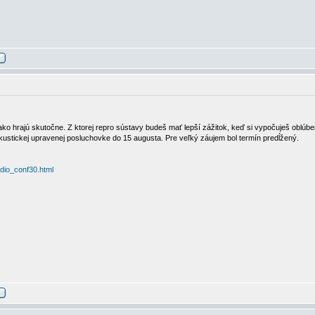
 ako hrajú skutočne. Z ktorej repro sústavy budeš mať lepší zážitok, keď si vypočuješ oblúb
akustickej upravenej posluchovke do 15 augusta. Pre veľký záujem bol termín predĺžený.
dio_conf30.html