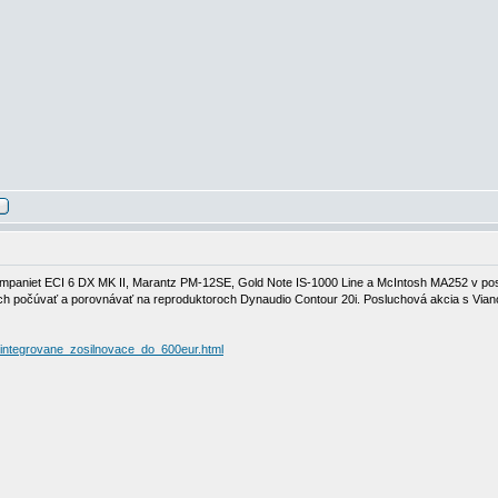
ompaniet ECI 6 DX MK II, Marantz PM-12SE, Gold Note IS-1000 Line a McIntosh MA252 v poslu
 ich počúvať a porovnávať na reproduktoroch Dynaudio Contour 20i. Posluchová akcia s Vi
/integrovane_zosilnovace_do_600eur.html