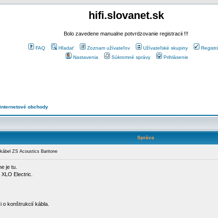
hifi.slovanet.sk
Bolo zavedene manualne potvrdzovanie registracii !!!
FAQ
Hľadať
Zoznam užívateľov
Užívateľské skupiny
Registr
Nastavenia
Súkromné správy
Prihlásenie
 internetové obchody
Správa
ábel ZS Acoustics Baritone
e je tu.
 XLO Electric.
si o konštrukcií kábla.