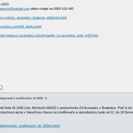
a 2023.
lansch@hotmail.com
alebo volajte na 0905 616 440.
ics.com/zs_acoustics_izolacna_platforma.html
coustics.com/hifi_doska.html
http://www.zs-acoustics.com/dynaudio_zs-acoustics_emit_m30.html
egrovaných zosilňovačov do 6000,- €
 Note IS-1000 Line, McIntosh MA252 v posluchovke ZS Acoustics v Bratislave. Poď si ich vy
osluchová akcia s Vianočnou zľavou na zosilňovače a reproduktory bude od 12. do 18 Dece
/integrovane_zosilnovace_do_600eur.html