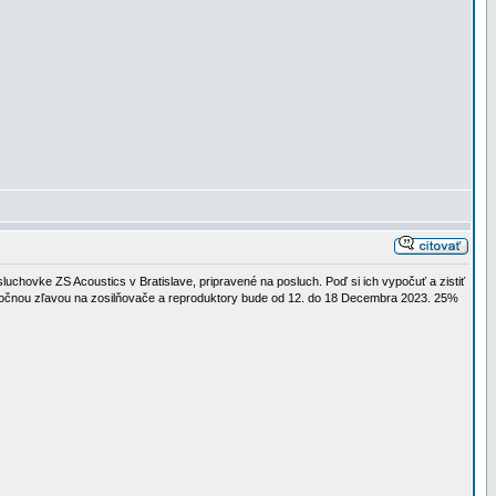
chovke ZS Acoustics v Bratislave, pripravené na posluch. Poď si ich vypočuť a zistiť
anočnou zľavou na zosilňovače a reproduktory bude od 12. do 18 Decembra 2023. 25%