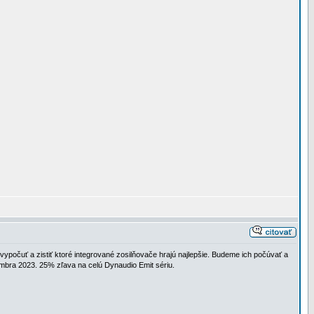
počuť a zistiť ktoré integrované zosilňovače hrajú najlepšie. Budeme ich počúvať a
mbra 2023. 25% zľava na celú Dynaudio Emit sériu.