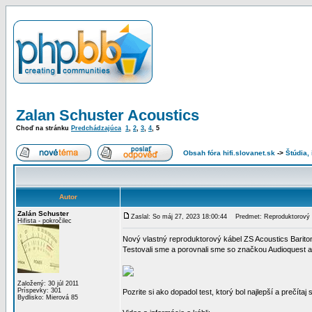
Zalan Schuster Acoustics
Choď na stránku
Predchádzajúca
1
,
2
,
3
,
4
,
5
Obsah fóra hifi.slovanet.sk
->
Štúdia,
Autor
Zalán Schuster
Zaslal: So máj 27, 2023 18:00:44
Predmet: Reproduktorový k
Hifista - pokročilec
Nový vlastný reproduktorový kábel ZS Acoustics Bariton
Testovali sme a porovnali sme so značkou Audioquest a
Založený: 30 júl 2011
Príspevky: 301
Pozrite si ako dopadol test, ktorý bol najlepší a prečítaj 
Bydlisko: Mierová 85