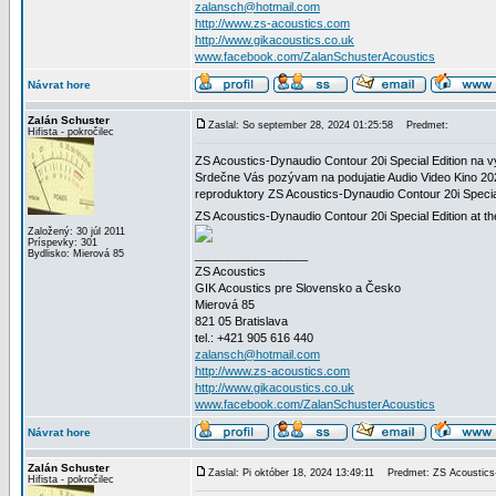
zalansch@hotmail.com
http://www.zs-acoustics.com
http://www.gikacoustics.co.uk
www.facebook.com/ZalanSchusterAcoustics
Návrat hore
Zalán Schuster
Zaslal: So september 28, 2024 01:25:58
Predmet:
Hifista - pokročilec
ZS Acoustics-Dynaudio Contour 20i Special Edition na v
Srdečne Vás pozývam na podujatie Audio Video Kino 2024
reproduktory ZS Acoustics-Dynaudio Contour 20i Special
ZS Acoustics-Dynaudio Contour 20i Special Edition at th
Založený: 30 júl 2011
Príspevky: 301
Bydlisko: Mierová 85
_________________
ZS Acoustics
GIK Acoustics pre Slovensko a Česko
Mierová 85
821 05 Bratislava
tel.: +421 905 616 440
zalansch@hotmail.com
http://www.zs-acoustics.com
http://www.gikacoustics.co.uk
www.facebook.com/ZalanSchusterAcoustics
Návrat hore
Zalán Schuster
Zaslal: Pi október 18, 2024 13:49:11
Predmet: ZS Acoustics-D
Hifista - pokročilec