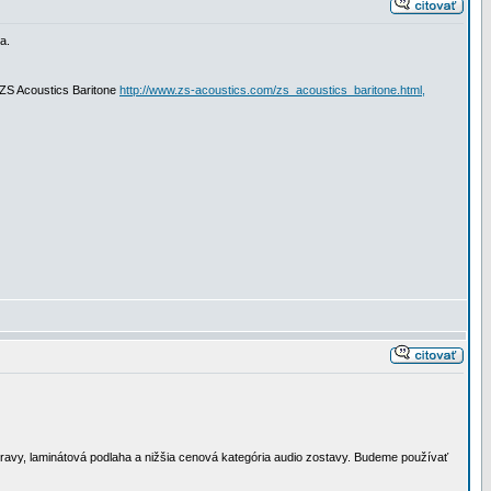
a.
 ZS Acoustics Baritone
http://www.zs-acoustics.com/zs_acoustics_baritone.html,
úpravy, laminátová podlaha a nižšia cenová kategória audio zostavy. Budeme používať