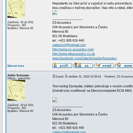
Nepodarilo sa Vám prísť a vypočuť si našu prezentáciu
inou značkou v bežnej obyvačke. Viac info a videá, klikni
_________________
Založený: 30 júl 2011
ZS Acoustics
Príspevky: 301
GIK Acoustics pre Slovensko a Česko
Bydlisko: Mierová 85
Mierová 85
821 05 Bratislava
tel.: +421 905 616 440
zalansch@hotmail.com
http://www.zs-acoustics.com
http://www.gikacoustics.co.uk
www.facebook.com/ZalanSchusterAcoustics
Návrat hore
Zalán Schuster
Zaslal: Št október 31, 2024 22:59:24
Predmet: ZS Acoustics-D
Hifista - pokročilec
Test tuning Dynaudia, káblov pokračuje s novým zosil
Zmenili sme zosilňovač na Electrocompaniet ECI6 MKII.
Založený: 30 júl 2011
_________________
Príspevky: 301
ZS Acoustics
Bydlisko: Mierová 85
GIK Acoustics pre Slovensko a Česko
Mierová 85
821 05 Bratislava
tel.: +421 905 616 440
zalansch@hotmail.com