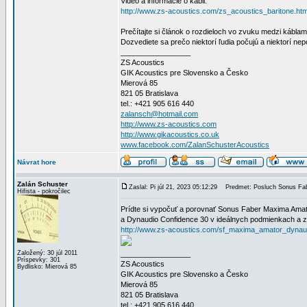
Video a informácie o kábli:
http://www.zs-acoustics.com/zs_acoustics_baritone.htm
Prečítajte si článok o rozdieloch vo zvuku medzi káblam
Dozvediete sa prečo niektorí ľudia počujú a niektorí ne
_________________
ZS Acoustics
GIK Acoustics pre Slovensko a Česko
Mierová 85
821 05 Bratislava
tel.: +421 905 616 440
zalansch@hotmail.com
http://www.zs-acoustics.com
http://www.gikacoustics.co.uk
www.facebook.com/ZalanSchusterAcoustics
Návrat hore
Zalán Schuster
Zaslal: Pi júl 21, 2023 05:12:29
Predmet: Posluch Sonus Fab
Hifista - pokročilec
Prídte si vypočuť a porovnať Sonus Faber Maxima Ama
a Dynaudio Confidence 30 v ideálnych podmienkach a zis
http://www.zs-acoustics.com/sf_maxima_amator_dynau
Založený: 30 júl 2011
_________________
Príspevky: 301
ZS Acoustics
Bydlisko: Mierová 85
GIK Acoustics pre Slovensko a Česko
Mierová 85
821 05 Bratislava
tel.: +421 905 616 440