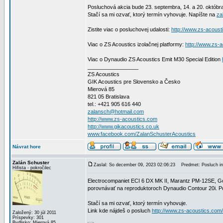
Posluchová akcia bude 23. septembra, 14. a 20. októbr
Stačí sa mi ozvať, ktorý termín vyhovuje. Napíšte na
za
Zistite viac o posluchovej udalosti:
http://www.zs-acoust
Viac o ZS Acoustics izolačnej platformy:
http://www.zs-a
Viac o Dynaudio ZS Acoustics Emit M30 Special Edition
_________________
ZS Acoustics
GIK Acoustics pre Slovensko a Česko
Mierová 85
821 05 Bratislava
tel.: +421 905 616 440
zalansch@hotmail.com
http://www.zs-acoustics.com
http://www.gikacoustics.co.uk
www.facebook.com/ZalanSchusterAcoustics
Návrat hore
Zalán Schuster
Zaslal: So december 09, 2023 02:06:23
Predmet: Posluch int
Hifista - pokročilec
Electrocompaniet ECI 6 DX MK II, Marantz PM-12SE, Gold
porovnávať na reproduktoroch Dynaudio Contour 20i. P
Stačí sa mi ozvať, ktorý termín vyhovuje.
Link kde nájdeš o posluch
http://www.zs-acoustics.com
Založený: 30 júl 2011
Príspevky: 301
Bydlisko: Mierová 85