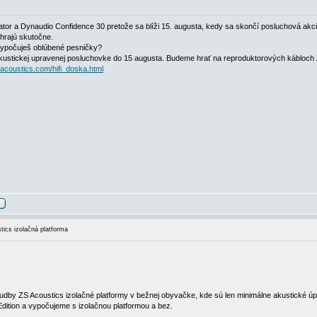
r a Dynaudio Confidence 30 pretože sa blíži 15. augusta, kedy sa skončí posluchová akci
 hrajú skutočne.
 vypočuješ oblúbené pesničky?
 akustickej upravenej posluchovke do 15 augusta. Budeme hrať na reproduktorových kábloch
-acoustics.com/hifi_doska.html
cs izolačná platforma
h hudby ZS Acoustics izolačné platformy v bežnej obyvačke, kde sú len minimálne akustické 
dition a vypočujeme s izolačnou platformou a bez.