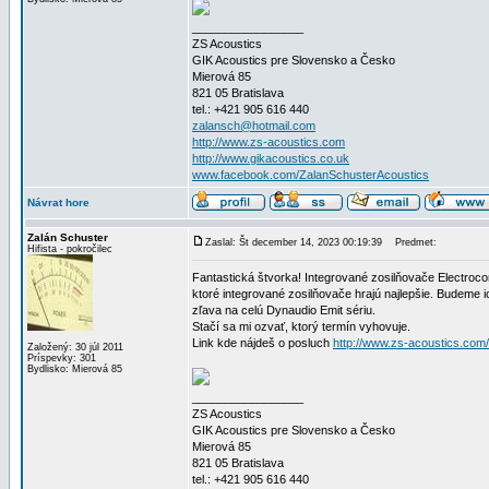
_________________
ZS Acoustics
GIK Acoustics pre Slovensko a Česko
Mierová 85
821 05 Bratislava
tel.: +421 905 616 440
zalansch@hotmail.com
http://www.zs-acoustics.com
http://www.gikacoustics.co.uk
www.facebook.com/ZalanSchusterAcoustics
Návrat hore
Zalán Schuster
Zaslal: Št december 14, 2023 00:19:39
Predmet:
Hifista - pokročilec
Fantastická štvorka! Integrované zosilňovače Electroc
ktoré integrované zosilňovače hrajú najlepšie. Budeme
zľava na celú Dynaudio Emit sériu.
Stačí sa mi ozvať, ktorý termín vyhovuje.
Link kde nájdeš o posluch
http://www.zs-acoustics.com
Založený: 30 júl 2011
Príspevky: 301
Bydlisko: Mierová 85
_________________
ZS Acoustics
GIK Acoustics pre Slovensko a Česko
Mierová 85
821 05 Bratislava
tel.: +421 905 616 440