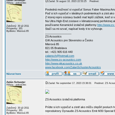
Zalán Schuster
Zaslal: Št august 10, 2023 22:53:25
Predmet:
Hifista - pokročilec
Posledná možnosť si vypočuť Sonus Faber Maxima Amato
Poď si ich vypočuť v ideálnych podmienkach a zisti ako
Z ktorej repro sústavy budeš mať lepší zážitok, keď si
Na Ultra High-End zostave v klimatizovanej perfektnej
používame Keramické izolačné platformy
http://www.zs
Založený: 30 júl 2011
Príspevky: 301
Stačí sa mi ozvať, napísať kedy ti to vyhovuje.
Bydlisko: Mierová 85
_________________
ZS Acoustics
GIK Acoustics pre Slovensko a Česko
Mierová 85
821 05 Bratislava
tel.: +421 905 616 440
zalansch@hotmail.com
http://www.zs-acoustics.com
http://www.gikacoustics.co.uk
www.facebook.com/ZalanSchusterAcoustics
Návrat hore
Zalán Schuster
Zaslal: Ne september 17, 2023 15:36:01
Predmet: ZS Acousti
Hifista - pokročilec
ZS Acoustics izolačná platforma
Prídte si ich vypočuť a zistiť ako môžu zlepšiť posluc
Založený: 30 júl 2011
Príspevky: 301
reproduktory Dynaudio ZS Acoustics Emit M30 Special E
Bydlisko: Mierová 85