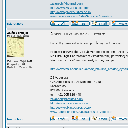
zalansch@hotmail.com
http://www.zs-acoustics.com
http://www.gikacoustics.co.uk
www.facebook.com/ZalanSchusterAcoustics
Návrat hore
Zalán Schuster
Zaslal: Pi júl 28, 2023 02:12:21
Predmet:
Hifista - pokročilec
Pre veľký záujem bol termín predĺžený do 15 augusta.
Prídte si ich vypočuť v ideálnych podmienkach a zistite
Na Ultra High-End zostave v klimatizovanej perfektnej 
Stačí sa mi ozvať, napísať kedy ti to vyhovuje.
Založený: 30 júl 2011
Príspevky: 301
Bydlisko: Mierová 85
http://www.zs-acoustics.com/sf_maxima_amator_dynau
_________________
ZS Acoustics
GIK Acoustics pre Slovensko a Česko
Mierová 85
821 05 Bratislava
tel.: +421 905 616 440
zalansch@hotmail.com
http://www.zs-acoustics.com
http://www.gikacoustics.co.uk
www.facebook.com/ZalanSchusterAcoustics
Návrat hore