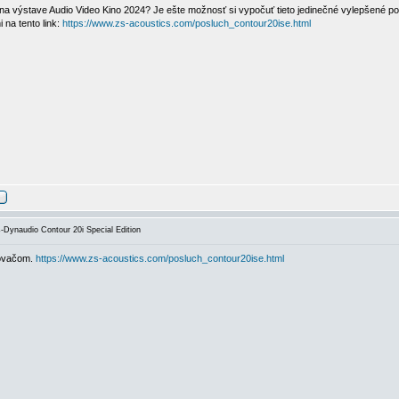
 na výstave Audio Video Kino 2024? Je ešte možnosť si vypočuť tieto jedinečné vylepšené p
 na tento link:
https://www.zs-acoustics.com/posluch_contour20ise.html
ynaudio Contour 20i Special Edition
ňovačom.
https://www.zs-acoustics.com/posluch_contour20ise.html