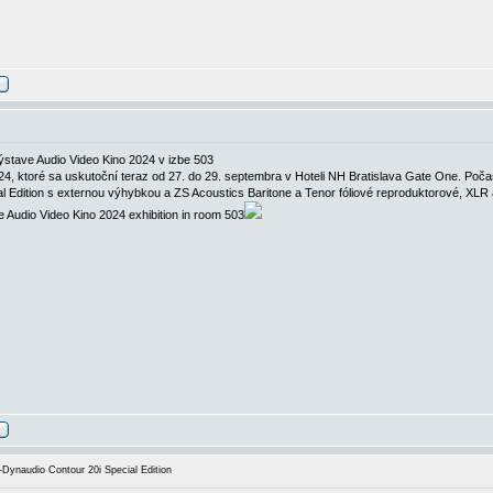
ýstave Audio Video Kino 2024 v izbe 503
, ktoré sa uskutoční teraz od 27. do 29. septembra v Hoteli NH Bratislava Gate One. Počas 
 Edition s externou výhybkou a ZS Acoustics Baritone a Tenor fóliové reproduktorové, XLR 
e Audio Video Kino 2024 exhibition in room 503
ynaudio Contour 20i Special Edition