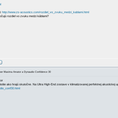
l
i:
http://www.zs-acoustics.com/rozdiel_vo_zvuku_medzi_kablami.html
počujú rozdiel vo zvuku medzi káblami?
er Maxima Amator a Dynaudio Confidence 30
tor
tite ako hrajú skutočne. Na Ultra High-End zostave v klimatizovanej perfektnej akustickej 
dio_conf30.html