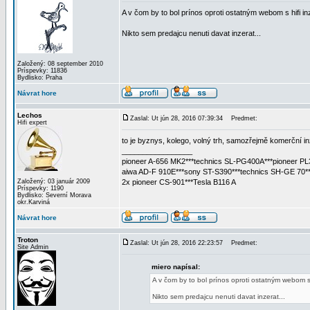
A v čom by to bol prínos oproti ostatným webom s hifi i
Nikto sem predajcu nenuti davat inzerat...
Založený: 08 september 2010
Príspevky: 11836
Bydlisko: Praha
Návrat hore
Lechos
Zaslal: Ut jún 28, 2016 07:39:34
Predmet:
Hifi expert
to je byznys, kolego, volný trh, samozřejmě komerční inz
_________________
pioneer A-656 MK2***technics SL-PG400A***pioneer PL
aiwa AD-F 910E***sony ST-S390***technics SH-GE 70**
Založený: 03 január 2009
2x pioneer CS-901***Tesla B116 A
Príspevky: 1190
Bydlisko: Severní Morava
okr.Karviná
Návrat hore
Troton
Zaslal: Ut jún 28, 2016 22:23:57
Predmet:
Site Admin
miero napísal:
A v čom by to bol prínos oproti ostatným webom s 
Nikto sem predajcu nenuti davat inzerat...