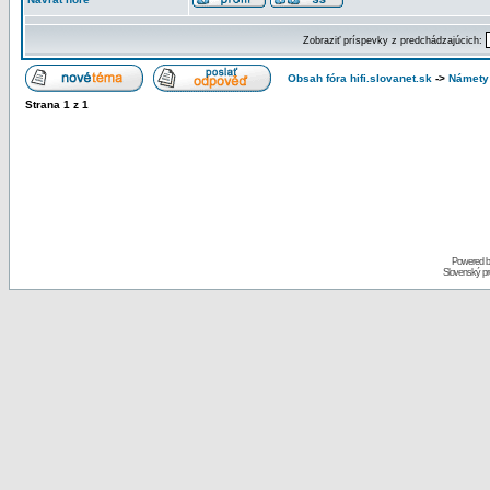
Zobraziť príspevky z predchádzajúcich:
Obsah fóra hifi.slovanet.sk
->
Námety
Strana
1
z
1
Powered 
Slovenský p