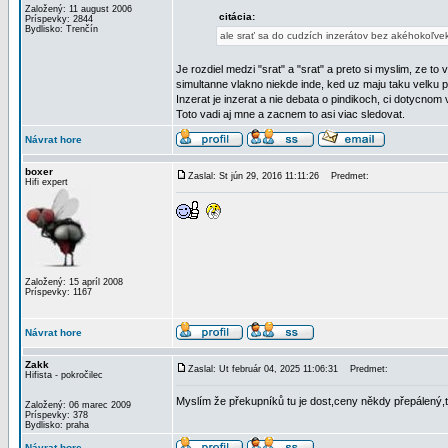
Založený: 11 august 2006
citácia:
Príspevky: 2844
Bydlisko: Trenčín
ale srať sa do cudzích inzerátov bez akéhokoľvek
Je rozdiel medzi "srat" a "srat" a preto si myslim, ze to v
simultanne vlakno niekde inde, ked uz maju taku velku po
Inzerat je inzerat a nie debata o pindikoch, ci dotycnom
Toto vadi aj mne a zacnem to asi viac sledovat.
Návrat hore
boxer
Zaslal: St jún 29, 2016 11:11:26
Predmet:
Hifi expert
Založený: 15 apríl 2008
Príspevky: 1167
Návrat hore
Zakk
Zaslal: Ut február 04, 2025 11:06:31
Predmet:
Hifista - pokročilec
Myslím že překupníků tu je dost,ceny někdy přepálený,
Založený: 06 marec 2009
Príspevky: 378
Bydlisko: praha
Návrat hore