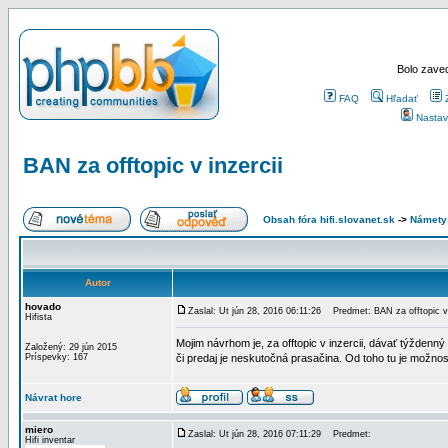
Bolo zaved
FAQ
Hľadať
Nastav
BAN za offtopic v inzercii
Obsah fóra hifi.slovanet.sk
->
Námety
Autor
hovado
Zaslal: Ut jún 28, 2016 06:11:26
Predmet: BAN za offtopic v 
Hifista
Mojim návrhom je, za offtopic v inzercii, dávať týžden
Založený: 29 jún 2015
Príspevky: 167
či predaj je neskutočná prasačina. Od toho tu je možnosť 
Návrat hore
miero
Zaslal: Ut jún 28, 2016 07:11:29
Predmet:
Hifi inventar