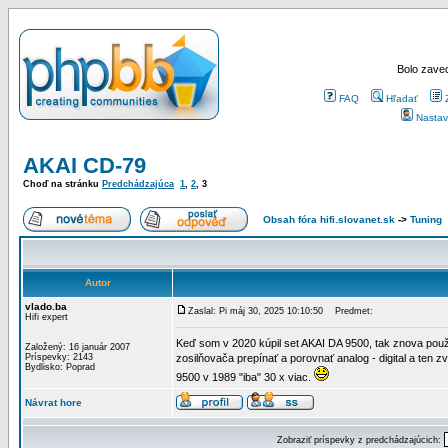
Bolo zaved
FAQ
Hľadať
Nastav
AKAI CD-79
Choď na stránku
Predchádzajúca
1
,
2
,
3
Obsah fóra hifi.slovanet.sk
->
Tuning
Autor
vlado.ba
Zaslal: Pi máj 30, 2025 10:10:50
Predmet:
Hifi expert
Keď som v 2020 kúpil set AKAI DA 9500, tak znova použ
Založený: 16 január 2007
Príspevky: 2143
zosilňovača prepínať a porovnať analog - digital a ten z
Bydlisko: Poprad
9500 v 1989 "iba" 30 x viac.
Návrat hore
Zobraziť príspevky z predchádzajúcich: