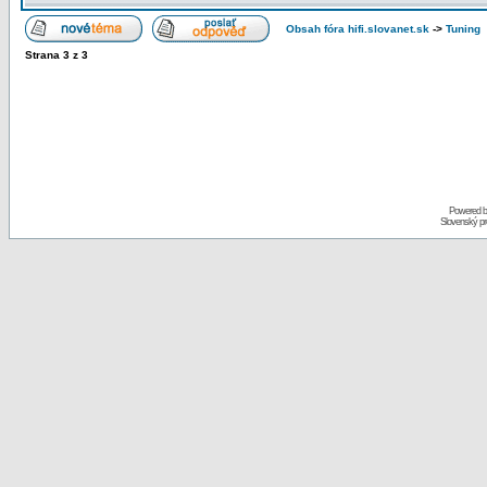
Obsah fóra hifi.slovanet.sk
->
Tuning
Strana
3
z
3
Powered 
Slovenský p