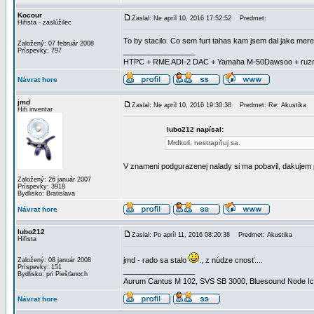
Kocour
Zaslal: Ne apríl 10, 2016 17:52:52
Predmet:
Hifista - zaslúžilec
To by stacilo. Co sem furt tahas kam jsem dal jake mer
Založený: 07 február 2008
Príspevky: 797
_________________
HTPC + RME ADI-2 DAC + Yamaha M-50Dawsoo + ruzn
Návrat hore
jmd
Zaslal: Ne apríl 10, 2016 19:30:38
Predmet: Re: Akustika
Hifi inventar
lubo212 napísal:
Mrdkoli, nestrapňuj sa.
V znameni podgurazenej nalady si ma pobavil, dakujem 
Založený: 26 január 2007
Príspevky: 3918
Bydlisko: Bratislava
Návrat hore
lubo212
Zaslal: Po apríl 11, 2016 08:20:38
Predmet: Akustika
Hifista
jmd - rado sa stalo
., z núdze cnosť....
Založený: 08 január 2008
Príspevky: 151
_________________
Bydlisko: pri Piešťanoch
Aurum Cantus M 102, SVS SB 3000, Bluesound Node Ico
Návrat hore