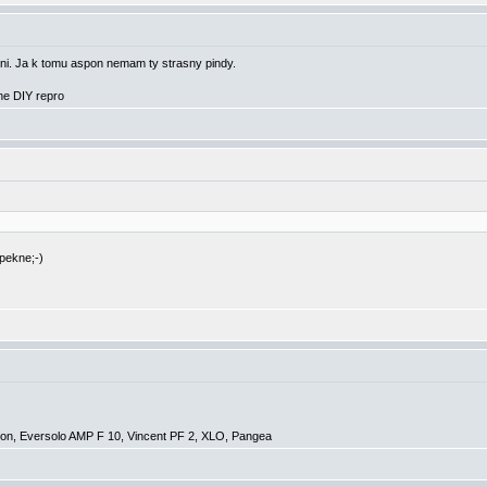
eni. Ja k tomu aspon nemam ty strasny pindy.
e DIY repro
pekne;-)
n, Eversolo AMP F 10, Vincent PF 2, XLO, Pangea