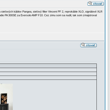
sieťových káblov Pangea, sieťový filter Vincent PF 2, reprokáble XLO, signálové XLR
io PA 300SE za Eversolo AMP F10. Cez zimu som sa nudil, tak som zmajstroval