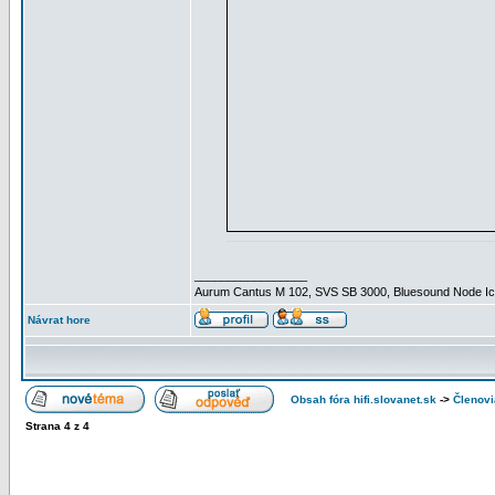
_________________
Aurum Cantus M 102, SVS SB 3000, Bluesound Node Ico
Návrat hore
Obsah fóra hifi.slovanet.sk
->
Členovi
Strana
4
z
4