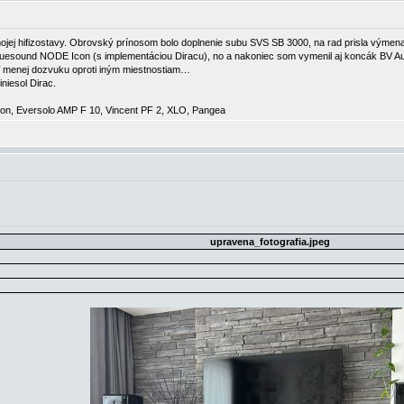
jej hifizostavy. Obrovský prínosom bolo doplnenie subu SVS SB 3000, na rad prisla výmena 
esound NODE Icon (s implementáciou Diracu), no a nakoniec som vymenil aj koncák BV Aud
ítiť menej dozvuku oproti iným miestnostiam…
niesol Dirac.
n, Eversolo AMP F 10, Vincent PF 2, XLO, Pangea
upravena_fotografia.jpeg