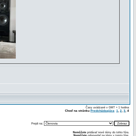
Časy uvádzané v GMT + 1 hodina
Choď na stránku
Predchádzajúca
1
,
2
,
3
,
4
Prejdi na:
Nemôžete
pridávať nové témy do tohto fóra.
Nemôžete
odpovedať na témy v tomto fóre.