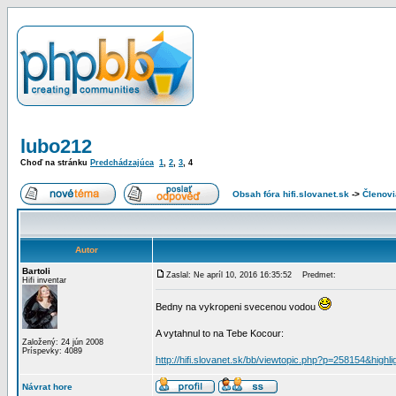
lubo212
Choď na stránku
Predchádzajúca
1
,
2
,
3
,
4
Obsah fóra hifi.slovanet.sk
->
Členovi
Autor
Bartoli
Zaslal: Ne apríl 10, 2016 16:35:52
Predmet:
Hifi inventar
Bedny na vykropeni svecenou vodou
A vytahnul to na Tebe Kocour:
Založený: 24 jún 2008
Príspevky: 4089
http://hifi.slovanet.sk/bb/viewtopic.php?p=258154&highl
Návrat hore