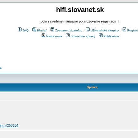
hifi.slovanet.sk
Bolo zavedene manualne potvrdzovanie registracii !!!
FAQ
Hľadať
Zoznam užívateľov
Užívateľské skupiny
Registr
Nastavenia
Súkromné správy
Prihlásenie
a
Správa
ight=#258154