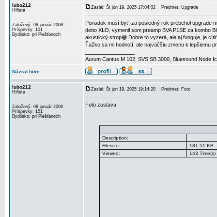
lubo212
Zaslal: Št jún 19, 2025 17:04:02
Predmet: Upgrade
Hifista
Poriadok musí byť, za posledný rok prebehol upgrade mo
Založený: 08 január 2008
Príspevky: 151
detto XLO, vymenil som preamp BVA P1SE za kombo Blu
Bydlisko: pri Piešťanoch
akustický strop😅 Dobre to vyzerá, ale aj funguje, je c
Ťažko sa mi hodnotí, ale najväčšiu zmenu k lepšiemu pri
_________________
Aurum Cantus M 102, SVS SB 3000, Bluesound Node Ico
Návrat hore
lubo212
Zaslal: Št jún 19, 2025 19:14:20
Predmet: Foto
Hifista
Foto zostava
Založený: 08 január 2008
Príspevky: 151
Bydlisko: pri Piešťanoch
Description:
Filesize:
181.51 KB
Viewed:
143 Time(s)