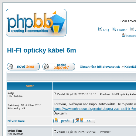
Bolo zaved
FAQ
Hľadať
Nastav
HI-FI opticky kábel 6m
Obsah fóra hifi.slovanet.sk
->
Kabelá
Autor
sety
Zaslal: Pi júl 18, 2025 16:18:10
Predmet: HI-FI opticky kábe
Hifi obsluha
Zdravím, uvažujem nad kúpou tohto kábla. Je to podla vá
Založený: 18 október 2013
Príspevky: 47
https://www.techhouse.sk/produkt/supra-zac-toslink-6m
Ďakujem.
Návrat hore
tatko Tom
Zaslal: Pi júl 18, 2025 17:28:42
Predmet:
Hifi inventar