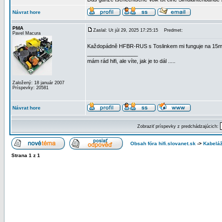
Návrat hore
PMA
Zaslal: Ut júl 29, 2025 17:25:15
Predmet:
Pavel Macura
Každopádně HFBR-RUS s Toslinkem mi funguje na 15m
_________________
mám rád hifi, ale víte, jak je to dál .....
Založený: 18 január 2007
Príspevky: 20581
Návrat hore
Zobraziť príspevky z predchádzajúcich:
Obsah fóra hifi.slovanet.sk
->
Kabelá
Strana
1
z
1