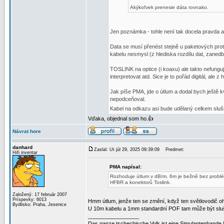
Akýkoľvek prenesie dáta rovnako.
Jen poznámka - tohle není tak docela pravda a
Data se musí přenést stejně u paketových pro
kabelu nesmysl (z hlediska rozdílu dat, zanedb
TOSLINK na optice (i koaxu) ale takto nefunguje
interpretovat atd. Sice je to pořád digitál, ale z
Jak píše PMA, jde o útlum a dodal bych ještě k
nepodceňoval.
Kabel na odkazu asi bude udělaný celkem slu
Vďaka, objednal som ho.👍
Návrat hore
danhard
Zaslal: Ut júl 29, 2025 09:39:09
Predmet:
Hifi inventar
PMA napísal:
Rozhoduje útlum v dB/m. 6m je bežně bez problé
HFBR a konektorů Toslink.
Založený: 17 február 2007
Príspevky: 6013
Hmm útlum, jenže ten se změní, když ten světlovodič 
Bydlisko: Praha, Jesenice
U 10m kabelu a 1mm standardní POF tam může být sluš
_________________
Das ganze tschechische Volk ist eine Simulantenbande 