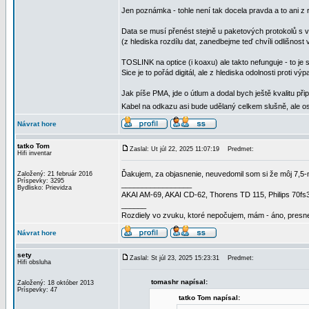
Jen poznámka - tohle není tak docela pravda a to ani z
Data se musí přenést stejně u paketových protokolů s 
(z hlediska rozdílu dat, zanedbejme teď chvíli odlišnost
TOSLINK na optice (i koaxu) ale takto nefunguje - to je s
Sice je to pořád digitál, ale z hlediska odolnosti proti vý
Jak píše PMA, jde o útlum a dodal bych ještě kvalitu př
Kabel na odkazu asi bude udělaný celkem slušně, ale
Návrat hore
tatko Tom
Zaslal: Ut júl 22, 2025 11:07:19
Predmet:
Hifi inventar
Ďakujem, za objasnenie, neuvedomil som si že môj 7,5
Založený: 21 február 2016
Príspevky: 3295
_________________
Bydlisko: Prievidza
AKAI AM-69, AKAI CD-62, Thorens TD 115, Philips 70f
______
Rozdiely vo zvuku, ktoré nepočujem, mám - áno, presne
Návrat hore
sety
Zaslal: St júl 23, 2025 15:23:31
Predmet:
Hifi obsluha
tomashr napísal:
Založený: 18 október 2013
Príspevky: 47
tatko Tom napísal: