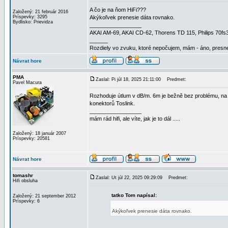
A čo je na ňom HiFi???
Založený: 21 február 2016
Príspevky: 3295
Akýkoľvek prenesie dáta rovnako.
Bydlisko: Prievidza
_________________
AKAI AM-69, AKAI CD-62, Thorens TD 115, Philips 70f
______
Rozdiely vo zvuku, ktoré nepočujem, mám - áno, presne
Návrat hore
PMA
Zaslal: Pi júl 18, 2025 21:11:00
Predmet:
Pavel Macura
Rozhoduje útlum v dB/m. 6m je bežně bez problému, na
konektorů Toslink.
_________________
mám rád hifi, ale víte, jak je to dál .....
Založený: 18 január 2007
Príspevky: 20581
Návrat hore
tomashr
Zaslal: Ut júl 22, 2025 09:29:09
Predmet:
Hifi obsluha
tatko Tom napísal:
Založený: 21 september 2012
Príspevky: 6
Akýkoľvek prenesie dáta rovnako.