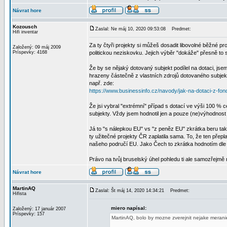
Návrat hore
Kozousch
Zaslal: Ne máj 10, 2020 09:53:08
Predmet:
Hifi inventar
Za ty čtyři projekty si můžeš dosadit libovolné běžné pr
Založený: 09 máj 2009
Príspevky: 4168
politickou neziskovku. Jejich výběr "dokáže" přesně to 
Že by se nějaký dotovaný subjekt podílel na dotaci, jse
hrazeny částečně z vlastních zdrojů dotovaného subjek
např. zde:
https://www.businessinfo.cz/navody/jak-na-dotaci-z-fon
Že jsi vybral "extrémní" případ s dotací ve výši 100 %
subjekty. Vždy jsem hodnotil jen a pouze (ne)výhodnos
Já to "s nálepkou EU" vs "z peněz EU" zkrátka beru tak
ty užitečné projekty ČR zaplatila sama. To, že ten přepla
našeho područí EU. Jako Čech to zkrátka hodnotím dle 
Právo na tvůj bruselský úhel pohledu ti ale samozřejmě
Návrat hore
MartinAQ
Zaslal: Št máj 14, 2020 14:34:21
Predmet:
Hifista
miero napísal:
Založený: 17 január 2007
Príspevky: 157
MartinAQ, bolo by mozne zverejnit nejake meran