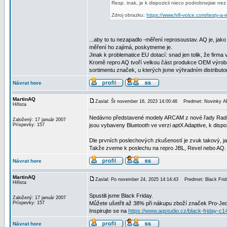
Resp. inak, je k dispozicii nieco podrobnejsie n
Zdroj obrazku:
https://www.hifi-voice.com/testy-
...aby to tu nezapadlo -měření reprosoustav. AQ je, ja
měření ho zajímá, poskytneme je.
Jinak k problematice EU dotací: snad jen tolik, že firma 
Kromě repro AQ tvoří velkou část produkce OEM výroba
sortimentu značek, u kterých jsme výhradním distributo
Návrat hore
MartinAQ
Zaslal: Št november 16, 2023 14:00:46
Predmet: Novinky A
Hifista
Nedávno představené modely ARCAM z nové řady Radia 
Založený: 17 január 2007
Príspevky: 157
jsou vybaveny Bluetooth ve verzi aptX Adaptive, k dis
Dle prvních poslechových zkušeností je zvuk takový, 
Takže zveme k poslechu na repro JBL, Revel nebo AQ.
Návrat hore
MartinAQ
Zaslal: Po november 24, 2025 14:14:43
Predmet: Black Frid
Hifista
Spustili jsme Black Friday.
Založený: 17 január 2007
Príspevky: 157
Můžete ušetřit až 38% při nákupu zboží značek Pro-Jec
Inspirujte se na
https://www.aqstudio.cz/black-friday-c1
Návrat hore