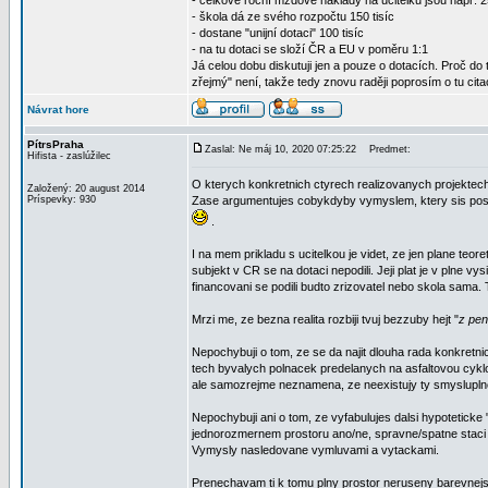
- celkové roční mzdové náklady na učitelku jsou např. 25
- škola dá ze svého rozpočtu 150 tisíc
- dostane "unijní dotaci" 100 tisíc
- na tu dotaci se složí ČR a EU v poměru 1:1
Já celou dobu diskutuji jen a pouze o dotacích. Proč do 
zřejmý" není, takže tedy znovu raději poprosím o tu citac
Návrat hore
PítrsPraha
Zaslal: Ne máj 10, 2020 07:25:22
Predmet:
Hifista - zaslúžilec
O kterych konkretnich ctyrech realizovanych projektec
Založený: 20 august 2014
Príspevky: 930
Zase argumentujes cobykdyby vymyslem, ktery sis postavi
.
I na mem prikladu s ucitelkou je videt, ze jen plane teor
subjekt v CR se na dotaci nepodili. Jeji plat je v plne 
financovani se podili budto zrizovatel nebo skola sama.
Mrzi me, ze bezna realita rozbiji tvuj bezzuby hejt "
z pen
Nepochybuji o tom, ze se da najit dlouha rada konkret
tech byvalych polnacek predelanych na asfaltovou cyklo
ale samozrejme neznamena, ze neexistujy ty smyslupln
Nepochybuji ani o tom, ze vyfabulujes dalsi hypotetick
jednorozmernem prostoru ano/ne, spravne/spatne staci 
Vymysly nasledovane vymluvami a vytackami.
Prenechavam ti k tomu plny prostor neruseny barevnejsi 