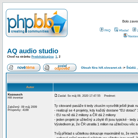
Bolo zaved
FAQ
Hľadať
Nastav
AQ audio studio
Choď na stránku
Predchádzajúca
1
,
2
Obsah fóra hifi.slovanet.sk
->
Štúdiá 
Autor
Kozousch
Zaslal: So máj 09, 2020 17:47:55
Predmet:
Hifi inventar
Ty citované pasáže ti tedy zkusím vysvětlit ještě jinak 
Založený: 09 máj 2009
Príspevky: 4168
- realizují se 4 projekty, kdy každý dostane "EU dotaci" 
- EU na ně dá 2 miliony a ČR dá 2 miliony
- jeden projekt je užitečný a zbylé tři jsou typické - tedy
Výsledkem je, že ČR utratila 1 milion na užitečnou věc 
Tvůj příklad s učitelkou dokazuje maximálně to, že nec