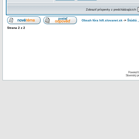
Zobraziť príspevky z predchádzajúcich:
Obsah fóra hifi.slovanet.sk
->
Štúdiá 
Strana
2
z
2
Powered 
Slovenský p