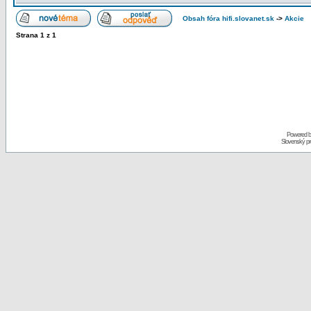
Obsah fóra hifi.slovanet.sk
->
Akcie
Strana
1
z
1
Powered 
Slovenský p