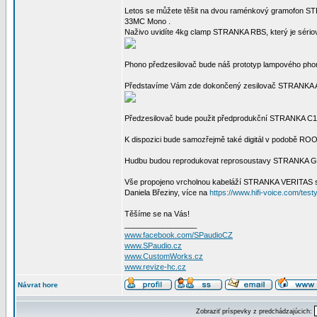
Letos se můžete těšit na dvou raménkový gramofon S
33MC Mono .
Naživo uvidíte 4kg clamp STRANKA RBS, který je sériov
Phono předzesilovač bude náš prototyp lampového p
Představíme Vám zde dokončený zesilovač STRANKA A
Předzesilovač bude použit předprodukční STRANKA C1 –
K dispozici bude samozřejmě také digitál v podobě RO
Hudbu budou reprodukovat reprosoustavy STRANKA G
Vše propojeno vrcholnou kabeláží STRANKA VERITAS s
Daniela Březiny, více na
https://www.hifi-voice.com/tes
Těšíme se na Vás!
_________________
www.facebook.com/SPaudioCZ
www.SPaudio.cz
www.CustomWorks.cz
www.revize-hc.cz
Návrat hore
Zobraziť príspevky z predchádzajúcich: