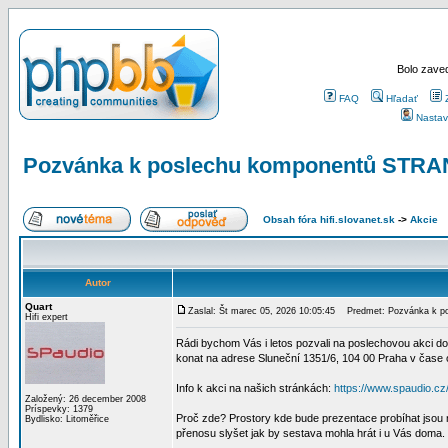
Bolo zaved
FAQ
Hľadať
Nastav
Pozvánka k poslechu komponentů STRAN
Obsah fóra hifi.slovanet.sk
->
Akcie
Autor
Quart
Zaslal: Št marec 05, 2026 10:05:45
Predmet: Pozvánka k pos
Hifi expert
Rádi bychom Vás i letos pozvali na poslechovou akci d
konat na adrese Sluneční 1351/6, 104 00 Praha v čase 
Info k akci na našich stránkách:
https://www.spaudio.cz
Založený: 26 december 2008
Príspevky: 1379
Proč zde? Prostory kde bude prezentace probíhat jsou
Bydlisko: Litoměřice
přenosu slyšet jak by sestava mohla hrát i u Vás doma.