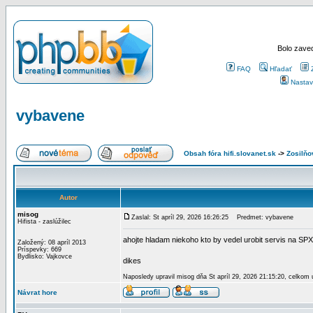
Bolo zaved
FAQ
Hľadať
Nastav
vybavene
Obsah fóra hifi.slovanet.sk
->
Zosilň
Autor
misog
Zaslal: St apríl 29, 2026 16:26:25
Predmet: vybavene
Hifista - zaslúžilec
ahojte hladam niekoho kto by vedel urobit servis na SPX
Založený: 08 apríl 2013
Príspevky: 669
Bydlisko: Vajkovce
dikes
Naposledy upravil misog dňa St apríl 29, 2026 21:15:20, celkom 
Návrat hore