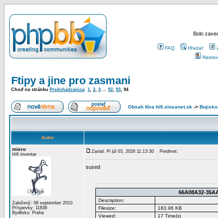
Bolo zaved
FAQ
Hľadať
Nastav
Ftipy a jine pro zasmani
Choď na stránku
Predchádzajúca
1
,
2
,
3
...
92
,
93
,
94
Obsah fóra hifi.slovanet.sk
->
Bojisko 
Autor
miero
Zaslal: Pi júl 03, 2026 11:13:30
Predmet:
Hifi inventar
sused
66A08A32-35AA
Description:
Založený: 08 september 2010
Príspevky: 11836
Filesize:
183.96 KB
Bydlisko: Praha
Viewed:
17 Time(s)