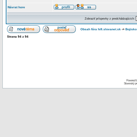
Návrat hore
Zobraziť príspevky z predchádzajúcich:
Obsah fóra hifi.slovanet.sk
->
Bojisko 
Strana
94
z
94
Powered 
Slovenský p