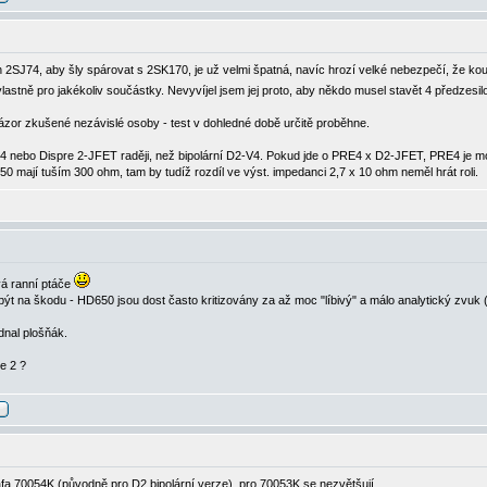
 2SJ74, aby šly spárovat s 2SK170, je už velmi špatná, navíc hrozí velké nebezpečí, že koup
 vlastně pro jakékoliv součástky. Nevyvíjel jsem jej proto, aby někdo musel stavět 4 předzesi
ázor zkušené nezávislé osoby - test v dohledné době určitě proběhne.
 PRE4 nebo Dispre 2-JFET raději, než bipolární D2-V4. Pokud jde o PRE4 x D2-JFET, PRE4 j
mají tuším 300 ohm, tam by tudíž rozdíl ve výst. impedanci 2,7 x 10 ohm neměl hrát roli.
vá ranní ptáče
t na škodu - HD650 jsou dost často kritizovány za až moc "líbivý" a málo analytický zvuk 
nal plošňák.
e 2 ?
rafa 70054K (původně pro D2 bipolární verze), pro 70053K se nezvětšují.