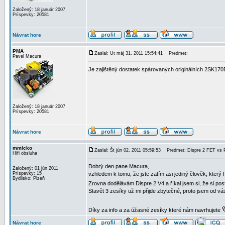
Založený: 18 január 2007
Príspevky: 20581
Návrat hore
PMA
Zaslal: Ut máj 31, 2011 15:54:41
Predmet:
Pavel Macura
Je zajištěný dostatek spárovaných originálních 2SK17
Založený: 18 január 2007
Príspevky: 20581
Návrat hore
mmicko
Zaslal: Št jún 02, 2011 05:59:53
Predmet: Dispre 2 FET vs
Hifi obsluha
Dobrý den pane Macura,
Založený: 01 jún 2011
Príspevky: 15
vzhledem k tomu, že jste zatím asi jediný člověk, kter
Bydlisko: Plzeň
Zrovna dodělávám Dispre 2 V4 a říkal jsem si, že si po
Stavět 3 zesíky už mi přijde zbytečné, proto jsem od v
Díky za info a za úžasné zesíky které nám navrhujete
Návrat hore