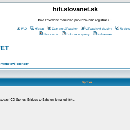
hifi.slovanet.sk
Bolo zavedene manualne potvrdzovanie registracii !!!
FAQ
Hľadať
Zoznam užívateľov
Užívateľské skupiny
Registr
Nastavenia
Súkromné správy
Prihlásenie
FET
 internetové obchody
Správa
tovací CD Stones 'Bridges to Babylon' je na jedničku.