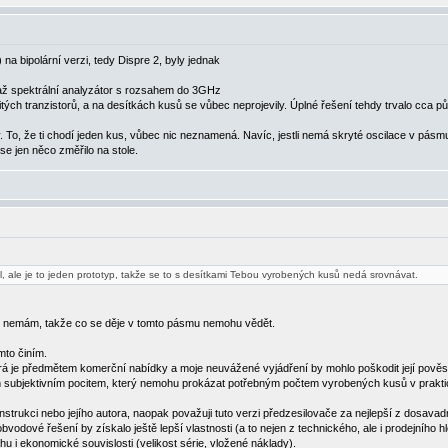
na bipolární verzi, tedy Dispre 2, byly jednak
 až spektrální analyzátor s rozsahem do 3GHz
ých tranzistorů, a na desítkách kusů se vůbec neprojevily. Úplné řešení tehdy trvalo cca pů
y. To, že ti chodí jeden kus, vůbec nic neznamená. Navíc, jestli nemá skryté oscilace v p
 jen něco změřilo na stole.
l, ale je to jeden prototyp, takže se to s desítkami Tebou vyrobených kusů nedá srovnávat.
Hz nemám, takže co se děje v tomto pásmu nemohu vědět.
mto činím.
rá je předmětem komerční nabídky a moje neuvážené vyjádření by mohlo poškodit její pově
m subjektivním pocitem, který nemohu prokázat potřebným počtem vyrobených kusů v prakt
trukci nebo jejího autora, naopak považuji tuto verzi předzesilovače za nejlepší z dosavadn
dové řešení by získalo ještě lepší vlastnosti (a to nejen z technického, ale i prodejního 
u i ekonomické souvislosti (velikost série, vložené náklady).