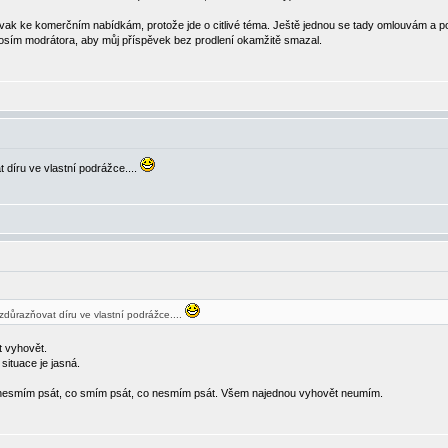
řovak ke komerčním nabídkám, protože jde o citlivé téma. Ještě jednou se tady omlouvám 
osím modrátora, aby můj příspěvek bez prodlení okamžitě smazal.
 díru ve vlastní podrážce....
zdůrazňovat díru ve vlastní podrážce....
t vyhovět.
ituace je jasná.
 nesmím psát, co smím psát, co nesmím psát. Všem najednou vyhovět neumím.