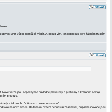
l roku.
ásmu stovek MHz vůbec nemůžeš vědět. A, pokud vím, ten jeden kus se v žádném trvalém
st. Nové verze jsou nepochybně důkladně prověřeny a problémy s kmitáním nemají.
ickém provozu.
í řady a tak trochu "vítězství zdravého rozumu".
hlediska) na nové desce. Do toho mi ovšem nepřísluší zasahovat, případné inovace jsou