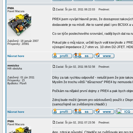
PMA
Zaslal: Št jún 02, 2011 06:22:03
Predmet:
Pavel Macura
PRE4 jsem vyvíjel hlavně proto, že dostupnost takových
dodavatele je na místě. Ale to samé platí i pro BC5XX a
Co se týče poslechového srovnání, raději bych dal na n
Založený: 18 január 2007
Pokud jde o můj názor, určitě bych volil kterýkoliv z
Príspevky: 20581
výstupní impedance 2,7 ohm vs. 10 ohm D2-JFET. HD650 
Návrat hore
mmicko
Zaslal: Št jún 02, 2011 06:52:58
Predmet:
Hifi obsluha
Díky za tak rychlou odpověď - netušil jsem že jste tako
Založený: 01 jún 2011
Príspevky: 15
Myslím že trochu větší "důraznost" PRE4 by nemusela bý
Bydlisko: Plzeň
Počkám na nějaké první dojmy z PRE4 a pak bych objed
Zdroj bude možé (jenom pro odzkoušení) použít z Dispr
(samozřejmě se zvětšenými chladiči )
Návrat hore
PMA
Zaslal: Št jún 02, 2011 07:23:56
Predmet:
Pavel Macura
Ano, zdroj je původní. Chladiče se zvětšovaly jen pro t