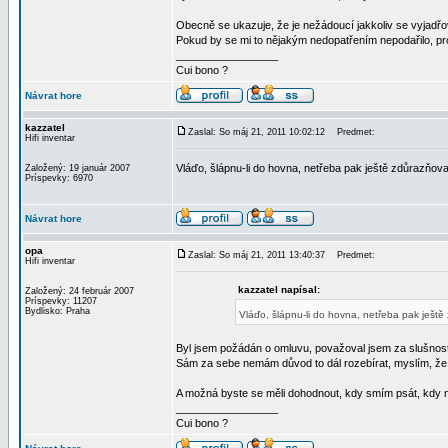
Obecně se ukazuje, že je nežádoucí jakkoliv se vyjad
Pokud by se mi to nějakým nedopatřením nepodařilo, pr
_________________
Cui bono ?
Návrat hore
kazzatel
Zaslal: So máj 21, 2011 10:02:12
Predmet:
Hifi inventar
Vláďo, šlápnu-li do hovna, netřeba pak ještě zdůrazňovat
Založený: 19 január 2007
Príspevky: 6970
Návrat hore
opa
Zaslal: So máj 21, 2011 13:40:37
Predmet:
Hifi inventar
kazzatel napísal:
Založený: 24 február 2007
Príspevky: 11207
Bydlisko: Praha
Vláďo, šlápnu-li do hovna, netřeba pak ještě 
Byl jsem požádán o omluvu, považoval jsem za slušnos
Sám za sebe nemám důvod to dál rozebírat, myslím, že s
A možná byste se měli dohodnout, kdy smím psát, kdy
_________________
Cui bono ?