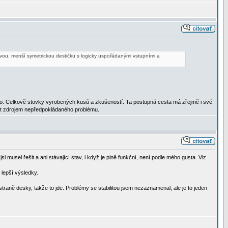
vou, menší symetrickou destičku s logicky uspořádanými vstupními a
uto. Celkově stovky vyrobených kusů a zkušeností. Ta postupná cesta má zřejmě i své
 být zdrojem nepředpokládaného problému.
si musel řešit a ani stávající stav, i když je plně funkční, není podle mého gusta. Viz
 lepší výsledky.
raně desky, takže to jde. Problémy se stabilitou jsem nezaznamenal, ale je to jeden