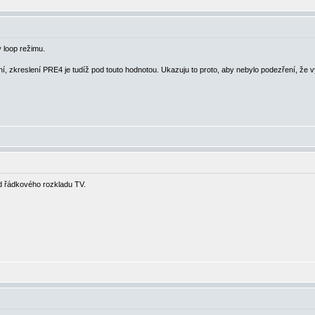
 loop režimu.
 zkreslení PRE4 je tudíž pod touto hodnotou. Ukazuju to proto, aby nebylo podezření, že vy
od řádkového rozkladu TV.