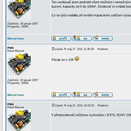
Ten zesilovač jsem podrobil všem možným i nemožným t
buzení, kapacity od 0 do 100nF. Zesilovač to zvládá bez 
Co se týče stability při tvrdém kapacitním zatížení vý
Založený: 18 január 2007
Príspevky: 20581
Návrat hore
PMA
Zaslal: Pi máj 27, 2011 11:36:30
Predmet:
Pavel Macura
Páruje se o 106
Založený: 18 január 2007
Príspevky: 20581
Návrat hore
PMA
Zaslal: Pi máj 27, 2011 14:53:32
Predmet:
Pavel Macura
V předzesilovači můžeme vyzkoušet i JFETy SONY 2