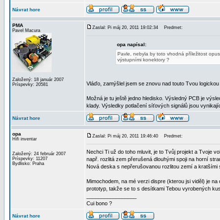
Návrat hore
PMA
Zaslal: Pi máj 20, 2011 19:02:34
Predmet:
Pavel Macura
opa napísal:
Pavle, nebyla by toto vhodná příležitost opu
výstupními konektory ?
Založený: 18 január 2007
Vláďo, zamýšlel jsem se znovu nad touto Tvou logicko
Príspevky: 20581
Možná je tu ještě jedno hledisko. Výsledný PCB je výsl
klady. Výsledky potlačení síťových signálů jsou vynika
Návrat hore
opa
Zaslal: Pi máj 20, 2011 19:46:40
Predmet:
Hifi inventar
Nechci Ti už do toho mluvit, je to Tvůj projekt a Tvoje vo
Založený: 24 február 2007
Príspevky: 11207
např. rozlitá zem přerušená dlouhými spoji na horní stra
Bydlisko: Praha
Nová deska s nepřerušovanou rozlitou zemí a kratšími sp
Mimochodem, na mé verzi dispre (kterou jsi viděl) je na
prototyp, takže se to s desítkami Tebou vyrobených ku
_________________
Cui bono ?
Návrat hore