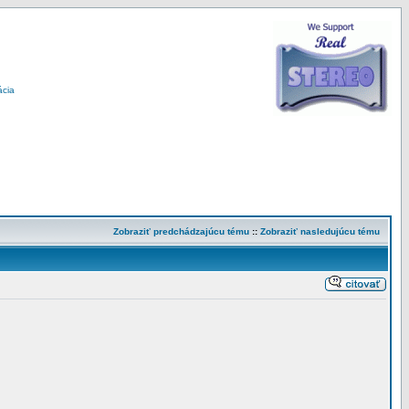
ácia
Zobraziť predchádzajúcu tému
::
Zobraziť nasledujúcu tému