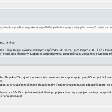
stit, řekněme poněkud nepraktické uspořádání plošného spoje a nový předzesilovač umístit na no
u poznámkou.
edek 3 roky trvající evoluce od Dispre 2 (původní BJT verze), přes Dispre 2-JFET až k tom
jící, stejně jako přeslechy. Stabilita je bezproblémová. Dost možná by zcela nový PCB mohl
lba. Ale pokud Tě zajímá můj názor, tak právě tato koncepce spoje byla příčinou potíží, které j
ně.
oji, by s využitím zkušeností získaných tím tříletým vývojem musela dát stejně dobré, ne-li
 desce cca 10x10cm jediná krátká drátová propojka a všechny spoje jsou vedeny na spodní st
sů nedá srovnávat.