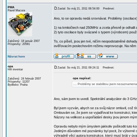
PMA
Zaslal: So máj 21, 2011 06:54:00
Predmet:
Pavel Macura
Ano, to se opravdu nedá srovnávat. Problémy (oscilace) 
1) na kmitočtech nad 250MHz a zcela přesně je odhalil
2) tyto oscilace byly svázané s typem (výrobcem) použit
Založený: 18 január 2007
To, co píšeš, jsou jen tvé, ničím neopodstatněné dohad
Príspevky: 20581
ověřovacím poslechovém režimu neprovozuje. Na něm se
Návrat hore
opa
Zaslal: So máj 21, 2011 09:24:11
Predmet:
Hifi inventar
opa napísal:
Založený: 24 február 2007
Príspevky: 11207
.... Problémy se stabilitou jsem nezaznamena
Bydlisko: Praha
Ano, sám jsem to uvedl. Spektrální analyzátor do 3 G
Byl jsem vyzván, abych se za svůj názor omluvil, což tí
Omlouvám se, že jsem se vyjadřoval ke konstrukci, kte
Názory na velikost a uspořádání desky jsou jenom mý
Opravdu nebylo mým úmyslem jakkoliv poškodit tuto kons
Jediným důvodem mé poznámky byl pocit, že výborné obvo
výhradně věcí autora konstrukce, který musí brát v úvah