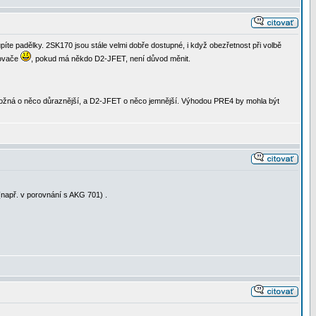
íte padělky. 2SK170 jsou stále velmi dobře dostupné, i když obezřetnost při volbě
lovače
, pokud má někdo D2-JFET, není důvod měnit.
e možná o něco důraznější, a D2-JFET o něco jemnější. Výhodou PRE4 by mohla být
(např. v porovnání s AKG 701) .