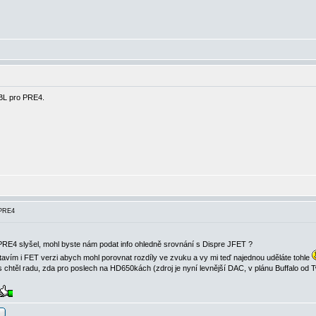
0BL pro PRE4.
 PRE4
ý PRE4 slyšel, mohl byste nám podat info ohledně srovnání s Dispre JFET ?
stavím i FET verzi abych mohl porovnat rozdíly ve zvuku a vy mi teď najednou uděláte tohle
ás chtěl radu, zda pro poslech na HD650kách (zdroj je nyní levnější DAC, v plánu Buffalo od