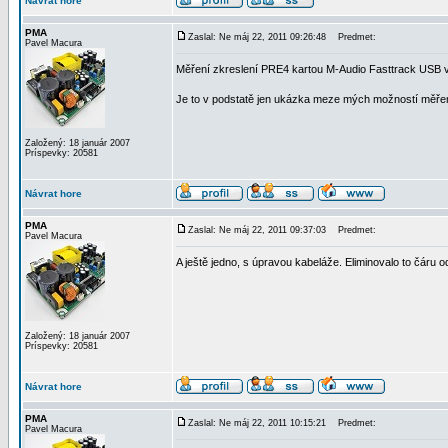
Návrat hore
PMA
Zaslal: Ne máj 22, 2011 09:26:48
Predmet:
Pavel Macura
Měření zkreslení PRE4 kartou M-Audio Fasttrack USB v
Je to v podstatě jen ukázka meze mých možností měření,
Založený: 18 január 2007
Príspevky: 20581
Návrat hore
PMA
Zaslal: Ne máj 22, 2011 09:37:03
Predmet:
Pavel Macura
A ještě jedno, s úpravou kabeláže. Eliminovalo to čáru 
Založený: 18 január 2007
Príspevky: 20581
Návrat hore
PMA
Zaslal: Ne máj 22, 2011 10:15:21
Predmet:
Pavel Macura