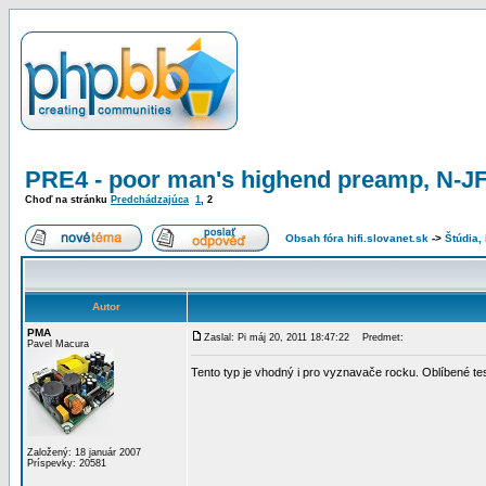
PRE4 - poor man's highend preamp, N-J
Choď na stránku
Predchádzajúca
1
,
2
Obsah fóra hifi.slovanet.sk
->
Štúdia,
Autor
PMA
Zaslal: Pi máj 20, 2011 18:47:22
Predmet:
Pavel Macura
Tento typ je vhodný i pro vyznavače rocku. Oblíbené tes
Založený: 18 január 2007
Príspevky: 20581