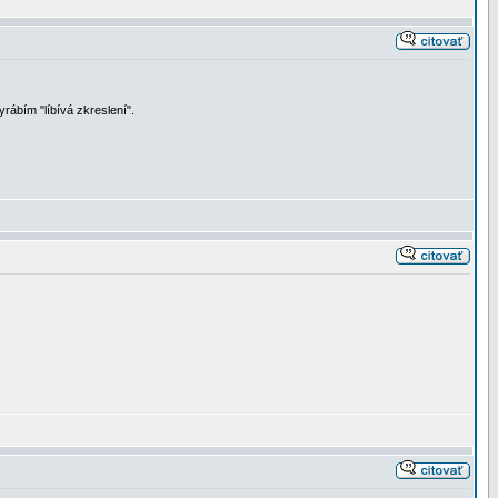
rábím "líbívá zkreslení".