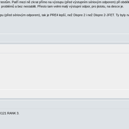
estům. Patří mezi ně zkrat přímo na výstupu (před výstupním sériovým odporem) při obdél
problémů a bez nestabilit. Přesto tam velmi malý výstupní odpor, pro jistotu, na desce je.
stupu (před sériovým odporem), tak je PRE4 lepší, než Dispre 2 i než Dispre 2-JFET. Ty byly
SK121 RANK 3.