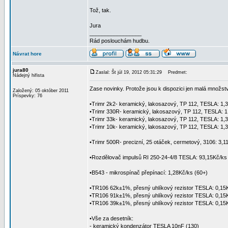
Tož, tak.
Jura
_________________
Rád poslouchám hudbu.
Návrat hore
jura80
Zaslal: Št júl 19, 2012 05:31:29
Predmet:
Nádejný hifista
Zase novinky. Protože jsou k dispozici jen malá množst
Založený: 05 október 2011
Príspevky: 76
•Trimr 2k2- keramický, lakosazový, TP 112, TESLA: 1,3
•Trimr 330R- keramický, lakosazový, TP 112, TESLA: 1
•Trimr 33k- keramický, lakosazový, TP 112, TESLA: 1,3
•Trimr 10k- keramický, lakosazový, TP 112, TESLA: 1,3
•Trimr 500R- precizní, 25 otáček, cermetový, 3106: 3,1
•Rozdělovač impulsů RI 250-24-4/8 TESLA: 93,15Kč/ks 
•B543 - mikrospínač přepínací: 1,28Kč/ks (60+)
•TR106 62k±1%, přesný uhlíkový rezistor TESLA: 0,15K
•TR106 91k±1%, přesný uhlíkový rezistor TESLA: 0,15K
•TR106 39k±1%, přesný uhlíkový rezistor TESLA: 0,15K
•Vše za desetník:
- keramický kondenzátor TESLA 10nF (130)