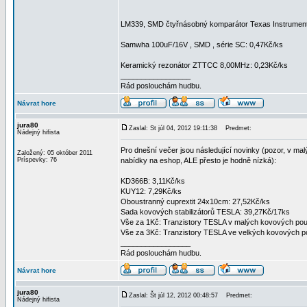
LM339, SMD čtyřnásobný komparátor Texas Instrument
Samwha 100uF/16V , SMD , série SC: 0,47Kč/ks
Keramický rezonátor ZTTCC 8,00MHz: 0,23Kč/ks
_________________
Rád poslouchám hudbu.
Návrat hore
jura80
Zaslal: St júl 04, 2012 19:11:38
Predmet:
Nádejný hifista
Pro dnešní večer jsou následující novinky (pozor, v m
Založený: 05 október 2011
Príspevky: 76
nabídky na eshop, ALE přesto je hodně nízká):
KD366B: 3,11Kč/ks
KUY12: 7,29Kč/ks
Oboustranný cuprextit 24x10cm: 27,52Kč/ks
Sada kovových stabilizátorů TESLA: 39,27Kč/17ks
Vše za 1Kč: Tranzistory TESLA v malých kovových po
Vše za 3Kč: Tranzistory TESLA ve velkých kovových 
_________________
Rád poslouchám hudbu.
Návrat hore
jura80
Zaslal: Št júl 12, 2012 00:48:57
Predmet:
Nádejný hifista