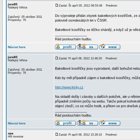
jura80
Zaslal: Št apríl 05, 2012 08:53:49
Predmet:
Nádejný hifista
Do výprodeje přidán zbytek bakelitových kostřiček, ze
Založený: 05 október 2011
Príspevky: 76
polovině osmdesátých let v ČSSR.
Bakelitové kostřičky se těžko shánějí, a když už je něk
_________________
Rád poslouchám hudbu.
Návrat hore
jura80
Zaslal: Pi apríl 06, 2012 12:46:20
Predmet:
Nádejný hifista
Bakelitové kostřičky jsou vyprodané, další bohužel neb
Založený: 05 október 2011
Príspevky: 76
Kdo by měl případně zájem o bakelitové kostřičky, může 
http://www.ferity.cz
Na skladě došly i zásoby u dalších položek, ale u někte
případně změním počty na webu. Takže pokud kohokoli z
objeví zboží, co se může hodit, a přitom se pro dnešek 
_________________
Rád poslouchám hudbu.
Návrat hore
opa
Zaslal: Pi apríl 06, 2012 15:28:10
Predmet:
Hifi inventar