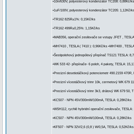
•10n/630V, polyesterový kondenzátor TC208: 0,88Kč/k
•1uF/100V, polyesterový kondenzátor TC205: 1,12Kč/k
•TR162 825R±1%: 0,15Kč/ks
•TR162 499R±0,25%: 1,15Kč/ks
•MAB356, operační zesilovače se vstupy JFET , TESLA
•MH7410 , TESLA ( 7410 ): 0,96Kč/ks •MH7400 , TESLA 
•Šestipolohový jednopólový přepínač TS121 TESLA: 8,
•WK 533 42- přepínače- 6 poloh, 4 pakety, TESLA: 15,
•Precizní desetiotáčkový potenciometr 490.2159 470R, R
•Precizní víceotáčkový trimr 10k, cermetový WK 679 1
•Precizní víceotáčkový trimr 3k3, drátový WK 679 50, 
•KC507 - NPN 45V/300mW/100mA, TESLA: 0,28Kč/ks
•WSH112, rychlé hybridní operační zesilovače, TESLA:
•KC507 - NPN 45V/300mW/100mA, TESLA: 0,28Kč/ks
•KF507 - NPN 32V/2,6 (0,8 ) W/0,5A, TESLA: 0,52Kč/ks