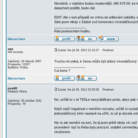
Nicméně, v nabídce budou modernější, WK 679 50, ke kt
datasheet podělit, budu rád.
EDIT: Ale v tom případě se vrhnu do editování nabídky st
Sám jsem nikdy v žádné své konstrukci víceotáčkových 
_________________
Rád poslouchám hudbu.
Návrat hore
opa
Zaslal: Ne júl 29, 2012 21:23:27
Predmet:
Hifi inventar
Trochu mi uniká, k čemu může být dobrý víceotáčkový tr
Založený: 24 február 2007
Príspevky: 11207
_________________
Bydlisko: Praha
Cui bono ?
Návrat hore
jura80
Zaslal: Ne júl 29, 2012 22:55:58
Predmet:
Nádejný hifista
No, určitě to v té TESLe nevyráběli jen proto, abys pak
Založený: 05 október 2011
Príspevky: 76
Když stačí regulovat v menším rozsahu, určitě si vyst
jednootáčkový trimr nastavit na ±5%, to už je docela vo
Nic to ale nemění na tom, že já jsem ještě nikdy víc ne
provedení- byť to třeba byly precizní, stabilní cermeť
zkušenost.