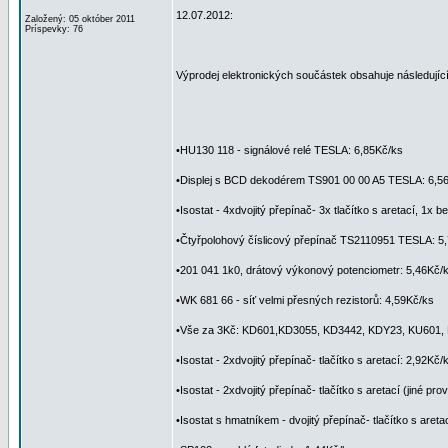
12.07.2012:
Založený: 05 október 2011
Príspevky: 76
Výprodej elektronických součástek obsahuje následující
•HU130 118 - signálové relé TESLA: 6,85Kč/ks
•Displej s BCD dekodérem TS901 00 00 A5 TESLA: 6,5
•Isostat - 4xdvojitý přepínač- 3x tlačítko s aretací, 1x 
•Čtyřpolohový číslicový přepínač TS2110951 TESLA: 5
•201 041 1k0, drátový výkonový potenciometr: 5,46Kč
•WK 681 66 - síť velmi přesných rezistorů: 4,59Kč/ks
•Vše za 3Kč: KD601,KD3055, KD3442, KDY23, KU601, 
•Isostat - 2xdvojitý přepínač- tlačítko s aretací: 2,92Kč/
•Isostat - 2xdvojitý přepínač- tlačítko s aretací (jiné pr
•Isostat s hmatníkem - dvojitý přepínač- tlačítko s areta