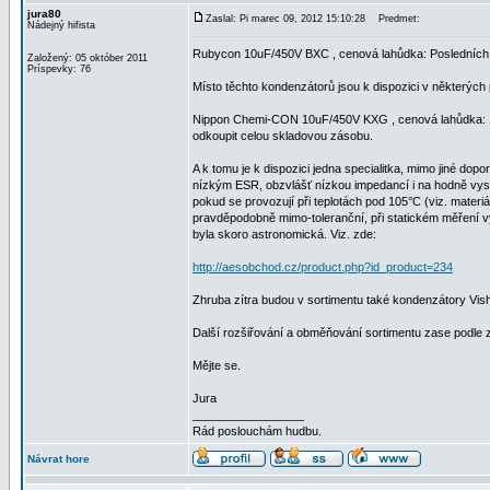
jura80
Zaslal: Pi marec 09, 2012 15:10:28
Predmet:
Nádejný hifista
Rubycon 10uF/450V BXC , cenová lahůdka: Posledních cc
Založený: 05 október 2011
Príspevky: 76
Místo těchto kondenzátorů jsou k dispozici v některýc
Nippon Chemi-CON 10uF/450V KXG , cenová lahůdka: 1,
odkoupit celou skladovou zásobu.
A k tomu je k dispozici jedna specialitka, mimo jiné d
nízkým ESR, obzvlášť nízkou impedancí i na hodně vys
pokud se provozují při teplotách pod 105°C (viz. materi
pravděpodobně mimo-toleranční, při statickém měření vy
byla skoro astronomická. Viz. zde:
http://aesobchod.cz/product.php?id_product=234
Zhruba zítra budou v sortimentu také kondenzátory Vi
Další rozšiřování a obměňování sortimentu zase podle 
Mějte se.
Jura
_________________
Rád poslouchám hudbu.
Návrat hore