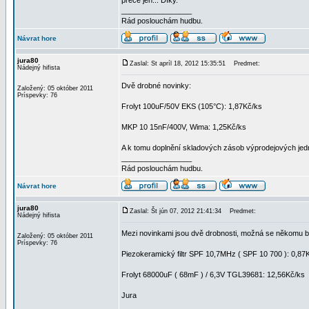
přece jen... Díky.
_________________
Rád poslouchám hudbu.
Návrat hore
jura80
Zaslal: St apríl 18, 2012 15:35:51
Predmet:
Nádejný hifista
Dvě drobné novinky:
Založený: 05 október 2011
Príspevky: 76
Frolyt 100uF/50V EKS (105°C): 1,87Kč/ks
MKP 10 15nF/400V, Wima: 1,25Kč/ks
A k tomu doplnění skladových zásob výprodejových je
_________________
Rád poslouchám hudbu.
Návrat hore
jura80
Zaslal: Št jún 07, 2012 21:41:34
Predmet:
Nádejný hifista
Mezi novinkami jsou dvě drobnosti, možná se někomu bu
Založený: 05 október 2011
Príspevky: 76
Piezokeramický filtr SPF 10,7MHz ( SPF 10 700 ): 0,87
Frolyt 68000uF ( 68mF ) / 6,3V TGL39681: 12,56Kč/ks
Jura
_________________