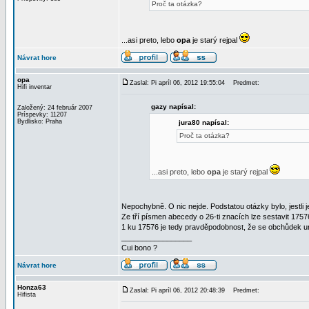
Proč ta otázka?
...asi preto, lebo
opa
je starý rejpal
Návrat hore
opa
Zaslal: Pi apríl 06, 2012 19:55:04
Predmet:
Hifi inventar
gazy napísal:
Založený: 24 február 2007
Príspevky: 11207
Bydlisko: Praha
jura80 napísal:
Proč ta otázka?
...asi preto, lebo
opa
je starý rejpal
Nepochybně. O nic nejde. Podstatou otázky bylo, jestli j
Ze tří písmen abecedy o 26-ti znacích lze sestavit 175
1 ku 17576 je tedy pravděpodobnost, že se obchůdek ur
_________________
Cui bono ?
Návrat hore
Honza63
Zaslal: Pi apríl 06, 2012 20:48:39
Predmet:
Hifista