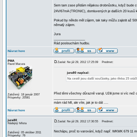
Sem tam zase přidám nějakou drobnůstku, když bude chv
24V/67mA (TRONIC), domluvených je dalších 20 kusů
Pokud by někdo měl zájem, tak taky můžu zajistit až 50
němalý zájem.
Jura
_________________
Rád poslouchám hudbu.
Návrat hore
PMA
Zaslal: Ne júl 29, 2012 17:25:09
Predmet:
Pavel Macura
jura80 napísal:
Na cestě jsou další součástky, jako třeba 25 otá
Před těmi všechny důrazně varuji. Užili jsme si víc ne
Založený: 18 január 2007
Príspevky: 20581
_________________
mám rád hifi, ale víte, jak je to dál .....
Návrat hore
jura80
Zaslal: Ne júl 29, 2012 17:30:55
Predmet:
Nádejný hifista
Nechápu, proč to varování, když např. WKWK 679 11 maj
Založený: 05 október 2011
Príspevky: 76