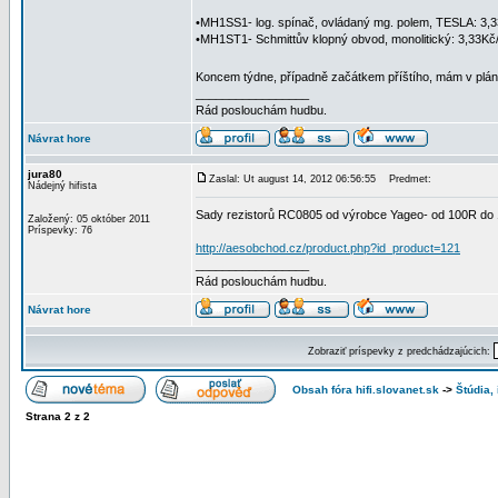
•MH1SS1- log. spínač, ovládaný mg. polem, TESLA: 3,3
•MH1ST1- Schmittův klopný obvod, monolitický: 3,33Kč
Koncem týdne, případně začátkem příštího, mám v plán
_________________
Rád poslouchám hudbu.
Návrat hore
jura80
Zaslal: Ut august 14, 2012 06:56:55
Predmet:
Nádejný hifista
Sady rezistorů RC0805 od výrobce Yageo- od 100R do 1
Založený: 05 október 2011
Príspevky: 76
http://aesobchod.cz/product.php?id_product=121
_________________
Rád poslouchám hudbu.
Návrat hore
Zobraziť príspevky z predchádzajúcich:
Obsah fóra hifi.slovanet.sk
->
Štúdia,
Strana
2
z
2