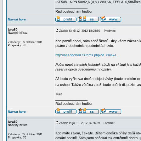
•KF508 - NPN 50V/2,6 (0,8 ) W/0,5A, TESLA: 0,58Kč/ks
_________________
Rád poslouchám hudbu.
Návrat hore
jura80
Zaslal: Št júl 12, 2012 18:25:59
Predmet:
Nádejný hifista
Kdo pozdě chodí, sám sobě škodí. Díky všem zákazníkům
Založený: 05 október 2011
Príspevky: 76
psáno v obchodních podmínkách zde:
http://aesobchod.cz/cms.php?id_cms=1
Počet množstevních jednotek zboží na skladě je u každé 
rezerva oproti uvedenému množství.
Až budu vyřizovat dnešní objednávky (bude problém to 
na eshop. Takže většina zboží bude opět k dispozici,
Jura
_________________
Rád poslouchám hudbu.
Návrat hore
jura80
Zaslal: Pi júl 13, 2012 14:26:39
Predmet:
Nádejný hifista
Kdo máte zájem, čekejte. Během dneška přišly další o
Založený: 05 október 2011
Príspevky: 76
desáté hodině. Sám jsem nečekal tak extrémně dobrou