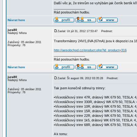
Další věc je, že trimrům se vyhýbám jak čertík bertík kř
_________________
Rád poslouchám hudbu.
Návrat hore
jura80
Zaslal: Ut júl 31, 2012 17:53:47
Predmet:
Nádejný hifista
Transformátory 24V/1,6VA (67mA) jsou k dispozici za 1
Založený: 05 október 2011
Príspevky: 76
http://aesobchod.cz/product.php?id_product=316
_________________
Rád poslouchám hudbu.
Návrat hore
jura80
Zaslal: Št august 09, 2012 03:35:28
Predmet:
Nádejný hifista
Tak jsem konečně stihnul ty trimry:
Založený: 05 október 2011
Príspevky: 76
•Víceotáčkový trimr 47R, drátový WK 679 50, TESLA: 4
•Víceotáčkový trimr 330R, drátový WK 679 50, TESLA: 
•Víceotáčkový trimr 10R, drátový WK 679 50, TESLA: 4
•Víceotáčkový trimr 15R, drátový WK 679 50, TESLA: 4
•Víceotáčkový trimr 22R, drátový WK 679 50, TESLA: 4
•Víceotáčkový trimr 1k5, drátový WK 679 50, TESLA: 4,
•Víceotáčkový trimr 68R, drátový WK 679 50, TESLA: 4
A k tomu: