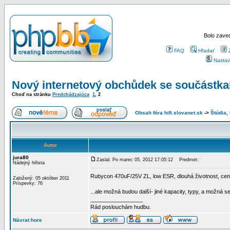
Bolo zaved
FAQ
Hľadať
Nastav
Nový internetový obchůdek se součástk
Choď na stránku
Predchádzajúca
1
,
2
Obsah fóra hifi.slovanet.sk
->
Štúdia,
Autor
jura80
Zaslal: Po marec 05, 2012 17:05:12
Predmet:
Nádejný hifista
Rubycon 470uF/25V ZL, low ESR, dlouhá životnost, ce
Založený: 05 október 2011
Príspevky: 76
...ale možná budou další- jiné kapacity, typy, a možná s
_________________
Rád poslouchám hudbu.
Návrat hore