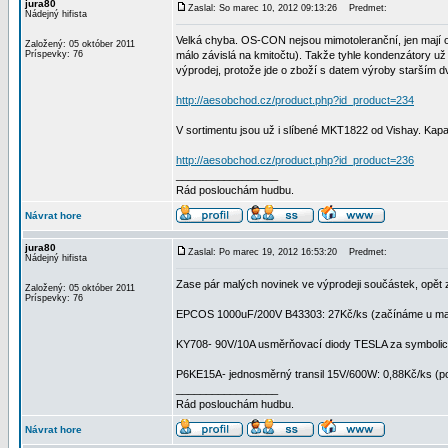
jura80
Zaslal: So marec 10, 2012 09:13:26
Predmet:
Nádejný hifista
Velká chyba. OS-CON nejsou mimotoleranční, jen mají o
Založený: 05 október 2011
Príspevky: 76
málo závislá na kmitočtu). Takže tyhle kondenzátory už 
výprodej, protože jde o zboží s datem výroby starším dv
http://aesobchod.cz/product.php?id_product=234
V sortimentu jsou už i slíbené MKT1822 od Vishay. Kapa
http://aesobchod.cz/product.php?id_product=236
_________________
Rád poslouchám hudbu.
Návrat hore
jura80
Zaslal: Po marec 19, 2012 16:53:20
Predmet:
Nádejný hifista
Zase pár malých novinek ve výprodeji součástek, opět 
Založený: 05 október 2011
Príspevky: 76
EPCOS 1000uF/200V B43303: 27Kč/ks (začínáme u malé s
KY708- 90V/10A usměrňovací diody TESLA za symbolic
P6KE15A- jednosměrný transil 15V/600W: 0,88Kč/ks (p
_________________
Rád poslouchám hudbu.
Návrat hore