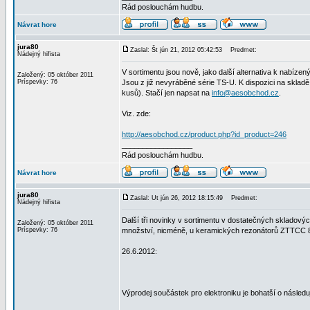
Rád poslouchám hudbu.
Návrat hore
jura80
Zaslal: Št jún 21, 2012 05:42:53
Predmet:
Nádejný hifista
V sortimentu jsou nově, jako další alternativa k nab
Založený: 05 október 2011
Príspevky: 76
Jsou z již nevyráběné série TS-U. K dispozici na skladě 
kusů). Stačí jen napsat na
info@aesobchod.cz
.
Viz. zde:
http://aesobchod.cz/product.php?id_product=246
_________________
Rád poslouchám hudbu.
Návrat hore
jura80
Zaslal: Ut jún 26, 2012 18:15:49
Predmet:
Nádejný hifista
Další tři novinky v sortimentu v dostatečných skladový
Založený: 05 október 2011
Príspevky: 76
množství, nicméně, u keramických rezonátorů ZTTCC 8
26.6.2012:
Výprodej součástek pro elektroniku je bohatší o násled