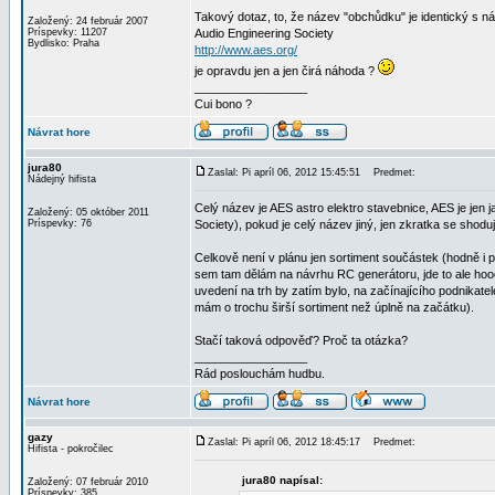
Takový dotaz, to, že název "obchůdku" je identický s 
Založený: 24 február 2007
Príspevky: 11207
Audio Engineering Society
Bydlisko: Praha
http://www.aes.org/
je opravdu jen a jen čirá náhoda ?
_________________
Cui bono ?
Návrat hore
jura80
Zaslal: Pi apríl 06, 2012 15:45:51
Predmet:
Nádejný hifista
Celý název je AES astro elektro stavebnice, AES je jen 
Založený: 05 október 2011
Príspevky: 76
Society), pokud je celý název jiný, jen zkratka se shoduj
Celkově není v plánu jen sortiment součástek (hodně i pr
sem tam dělám na návrhu RC generátoru, jde to ale ho
uvedení na trh by zatím bylo, na začínajícího podnikatel
mám o trochu širší sortiment než úplně na začátku).
Stačí taková odpověď? Proč ta otázka?
_________________
Rád poslouchám hudbu.
Návrat hore
gazy
Zaslal: Pi apríl 06, 2012 18:45:17
Predmet:
Hifista - pokročilec
jura80 napísal:
Založený: 07 február 2010
Príspevky: 385