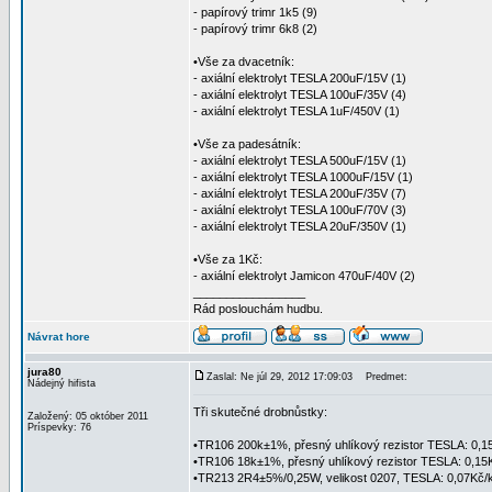
- papírový trimr 1k5 (9)
- papírový trimr 6k8 (2)
•Vše za dvacetník:
- axiální elektrolyt TESLA 200uF/15V (1)
- axiální elektrolyt TESLA 100uF/35V (4)
- axiální elektrolyt TESLA 1uF/450V (1)
•Vše za padesátník:
- axiální elektrolyt TESLA 500uF/15V (1)
- axiální elektrolyt TESLA 1000uF/15V (1)
- axiální elektrolyt TESLA 200uF/35V (7)
- axiální elektrolyt TESLA 100uF/70V (3)
- axiální elektrolyt TESLA 20uF/350V (1)
•Vše za 1Kč:
- axiální elektrolyt Jamicon 470uF/40V (2)
_________________
Rád poslouchám hudbu.
Návrat hore
jura80
Zaslal: Ne júl 29, 2012 17:09:03
Predmet:
Nádejný hifista
Tři skutečné drobnůstky:
Založený: 05 október 2011
Príspevky: 76
•TR106 200k±1%, přesný uhlíkový rezistor TESLA: 0,1
•TR106 18k±1%, přesný uhlíkový rezistor TESLA: 0,15K
•TR213 2R4±5%/0,25W, velikost 0207, TESLA: 0,07Kč/k