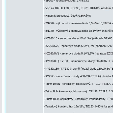
•SP103 - rychlá fotodioda: 1,44Kč/ks
•Vše za 1Kč: KD334, KD336, KU611, KU612 (skladem 1 
•Hmatník pro isostat, šedý: 0,86Kč/ks
•2NZ70 - výkonová zenerova dioda 6,5V/5W: 0,83Kč/ks
•8NZ70 - výkonová zenerova dioda 18,1V/5W: 0,83Kč/
•KZ260/10 - zenerova dioda 10V/1,3W (náhrada BZX85 a
•KZ260/5V6 - zenerova dioda 5,6V/1,3W (náhrada BZX85
•KZ260/5V1 - zenerova dioda 5,1V/1,3W (náhrada BZX85
•KY130/80 ( KY130 )- usměrňovací diody 80V/0,3A TES
•KY130/150 ( KY130 )- usměrňovací diody 150V/0,3A T
•KY252 - usměrňovací diody 400V/3A TESLA ( obdoba 1
•Trimr 10k/N- keramický, lakosazový, TP 110, TESLA: 
•Trimr 2k2- keramický, lakosazový, TP 111, TESLA: 1,
•Trimr 100k, cermetový, keramický, zapouzdřený, TP 
•Tantalový kondenzátor 15u/16V, TE133: 0,40Kč/ks (sk