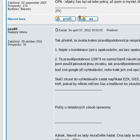
OPA - nějaký čas byl od tebe pokoj, až jsem si myslel, b
Založený: 02 september 2007
Príspevky: 174
_________________
Bydlisko: Blansko
JTC
Návrat hore
jura80
Zaslal: So apríl 07, 2012 10:01:01
Predmet:
Nádejný hifista
Tak předně, ta úvaha kolem pravděpodobnosti je nespr
Založený: 05 október 2011
Príspevky: 76
1. Nejde o kombinace (ani s opakováním, ani bez opako
2. Ta pravděpodobnost 1/26^3 se samozřejmě násobí poč
jsem použil jakoukoli jinou zkratku, tak pravděpodobnost,
buď zná google při vyhledávání, nebo kolik jich zná opa.
Stačí zkusit do vyhledávače zadat například EZK, GES,
trefí, pokud by někdo měl ten čas a trpělivost ke zkouše
_________________________
Počty u skladových zásob opraveny.
_________________________
A jinak, hlavně se tady nezačněte hádat. Ona tady ta m