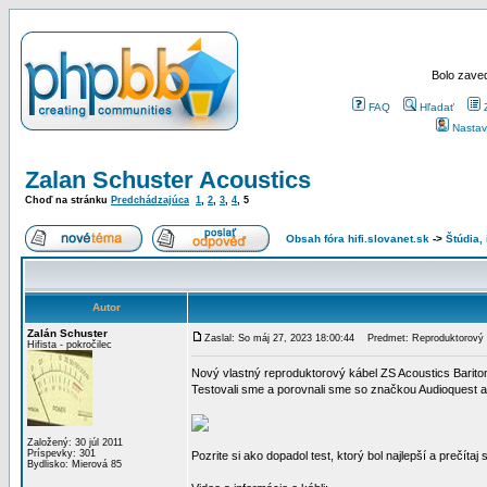
Bolo zaved
FAQ
Hľadať
Nastav
Zalan Schuster Acoustics
Choď na stránku
Predchádzajúca
1
,
2
,
3
,
4
,
5
Obsah fóra hifi.slovanet.sk
->
Štúdia,
Autor
Zalán Schuster
Zaslal: So máj 27, 2023 18:00:44
Predmet: Reproduktorový k
Hifista - pokročilec
Nový vlastný reproduktorový kábel ZS Acoustics Bariton
Testovali sme a porovnali sme so značkou Audioquest a
Založený: 30 júl 2011
Príspevky: 301
Pozrite si ako dopadol test, ktorý bol najlepší a prečítaj 
Bydlisko: Mierová 85