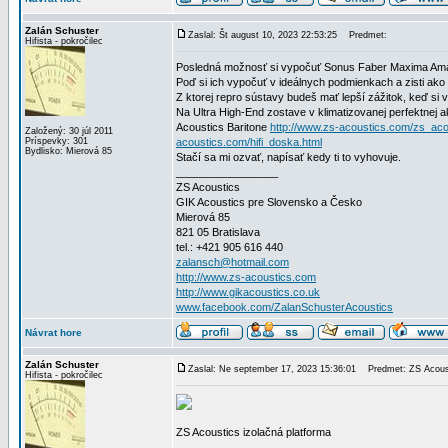
Zalán Schuster
Zaslal: Št august 10, 2023 22:53:25
Predmet:
Hifista - pokročilec
Posledná možnosť si vypočuť Sonus Faber Maxima Amato
Poď si ich vypočuť v ideálnych podmienkach a zisti ako
Z ktorej repro sústavy budeš mať lepší zážitok, keď si
Na Ultra High-End zostave v klimatizovanej perfektnej
Acoustics Baritone
http://www.zs-acoustics.com/zs_acou
Založený: 30 júl 2011
Príspevky: 301
acoustics.com/hifi_doska.html
Bydlisko: Mierová 85
Stačí sa mi ozvať, napísať kedy ti to vyhovuje.
_________________
ZS Acoustics
GIK Acoustics pre Slovensko a Česko
Mierová 85
821 05 Bratislava
tel.: +421 905 616 440
zalansch@hotmail.com
http://www.zs-acoustics.com
http://www.gikacoustics.co.uk
www.facebook.com/ZalanSchusterAcoustics
Návrat hore
Zalán Schuster
Zaslal: Ne september 17, 2023 15:36:01
Predmet: ZS Acousti
Hifista - pokročilec
ZS Acoustics izolačná platforma