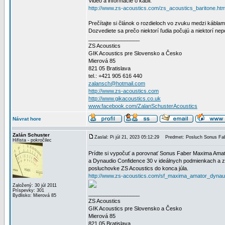
Video a informácie o kábli:
http://www.zs-acoustics.com/zs_acoustics_baritone.htm
Prečítajte si článok o rozdieloch vo zvuku medzi káblam
Dozvediete sa prečo niektorí ľudia počujú a niektorí ne
_________________
ZS Acoustics
GIK Acoustics pre Slovensko a Česko
Mierová 85
821 05 Bratislava
tel.: +421 905 616 440
zalansch@hotmail.com
http://www.zs-acoustics.com
http://www.gikacoustics.co.uk
www.facebook.com/ZalanSchusterAcoustics
Návrat hore
Zalán Schuster
Zaslal: Pi júl 21, 2023 05:12:29
Predmet: Posluch Sonus Fab
Hifista - pokročilec
Prídte si vypočuť a porovnať Sonus Faber Maxima Ama
a Dynaudio Confidence 30 v ideálnych podmienkach a zis
posluchovke ZS Acoustics do konca júla.
http://www.zs-acoustics.com/sf_maxima_amator_dynau
Založený: 30 júl 2011
Príspevky: 301
_________________
Bydlisko: Mierová 85
ZS Acoustics
GIK Acoustics pre Slovensko a Česko
Mierová 85
821 05 Bratislava