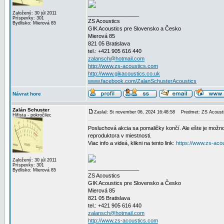
Založený: 30 júl 2011
_________________
Príspevky: 301
ZS Acoustics
Bydlisko: Mierová 85
GIK Acoustics pre Slovensko a Česko
Mierová 85
821 05 Bratislava
tel.: +421 905 616 440
zalansch@hotmail.com
http://www.zs-acoustics.com
http://www.gikacoustics.co.uk
www.facebook.com/ZalanSchusterAcoustics
Návrat hore
Zalán Schuster
Zaslal: St november 06, 2024 16:48:58
Predmet: ZS Acoustic
Hifista - pokročilec
Posluchová akcia sa pomaličky končí. Ale ešte je možn
reproduktora v miestnosti.
Viac info a videá, klikni na tento link:
https://www.zs-aco
Založený: 30 júl 2011
Príspevky: 301
_________________
Bydlisko: Mierová 85
ZS Acoustics
GIK Acoustics pre Slovensko a Česko
Mierová 85
821 05 Bratislava
tel.: +421 905 616 440
zalansch@hotmail.com
http://www.zs-acoustics.com