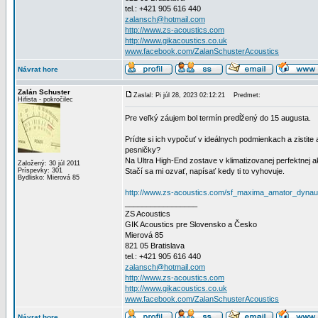
tel.: +421 905 616 440
zalansch@hotmail.com
http://www.zs-acoustics.com
http://www.gikacoustics.co.uk
www.facebook.com/ZalanSchusterAcoustics
Návrat hore
Zalán Schuster
Zaslal: Pi júl 28, 2023 02:12:21
Predmet:
Hifista - pokročilec
Pre veľký záujem bol termín predĺžený do 15 augusta.
Prídte si ich vypočuť v ideálnych podmienkach a zistite
pesničky?
Na Ultra High-End zostave v klimatizovanej perfektnej 
Založený: 30 júl 2011
Príspevky: 301
Stačí sa mi ozvať, napísať kedy ti to vyhovuje.
Bydlisko: Mierová 85
http://www.zs-acoustics.com/sf_maxima_amator_dynau
_________________
ZS Acoustics
GIK Acoustics pre Slovensko a Česko
Mierová 85
821 05 Bratislava
tel.: +421 905 616 440
zalansch@hotmail.com
http://www.zs-acoustics.com
http://www.gikacoustics.co.uk
www.facebook.com/ZalanSchusterAcoustics
Návrat hore