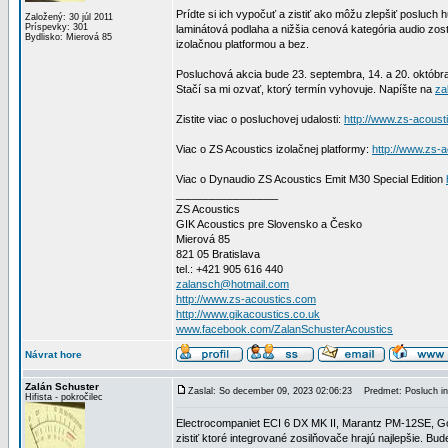
Prídte si ich vypočuť a zistiť ako môžu zlepšiť posluch
Založený: 30 júl 2011
Príspevky: 301
laminátová podlaha a nižšia cenová kategória audio zo
Bydlisko: Mierová 85
izolačnou platformou a bez.
Posluchová akcia bude 23. septembra, 14. a 20. októbr
Stačí sa mi ozvať, ktorý termín vyhovuje. Napíšte na
za
Zistite viac o posluchovej udalosti:
http://www.zs-acoust
Viac o ZS Acoustics izolačnej platformy:
http://www.zs-a
Viac o Dynaudio ZS Acoustics Emit M30 Special Edition
_________________
ZS Acoustics
GIK Acoustics pre Slovensko a Česko
Mierová 85
821 05 Bratislava
tel.: +421 905 616 440
zalansch@hotmail.com
http://www.zs-acoustics.com
http://www.gikacoustics.co.uk
www.facebook.com/ZalanSchusterAcoustics
Návrat hore
Zalán Schuster
Zaslal: So december 09, 2023 02:06:23
Predmet: Posluch int
Hifista - pokročilec
Electrocompaniet ECI 6 DX MK II, Marantz PM-12SE, Gol
zistiť ktoré integrované zosilňovače hrajú najlepšie. 