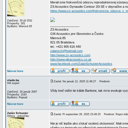
Merali sme frekvenčnú odozvu reproduktorovej sústavy
ZS Acoustics-Dynaudio Contour 20i SE v obyvačke a na
https://www.zs-acoustics.com/frekvencna_odozva_v_mi
Založený: 30 júl 2011
Príspevky: 301
_________________
Bydlisko: Mierová 85
ZS Acoustics
GIK Acoustics pre Slovensko a Česko
Mierová 85
821 05 Bratislava
tel.: +421 905 616 440
zalansch@hotmail.com
http://www.zs-acoustics.com
http://www.gikacoustics.co.uk
www.facebook.com/ZalanSchusterAcoustics
Návrat hore
vlado.ba
Zaslal: Ne január 12, 2025 11:48:27
Predmet:
Hifi expert
Vždy keď vidím tie káble Baritone, tak mi to evokuje v
Založený: 16 január 2007
Príspevky: 2143
Bydlisko: Poprad
Návrat hore
Zalán Schuster
Zaslal: Pi september 26, 2025 23:49:25
Predmet: Repro kábel
Hifista - pokročilec
Nie je nič lepšie ako získať osobnú skúsenosť. Mali sm
všetko sa testovalo na stĺpových reproduktoroch Dynaudi