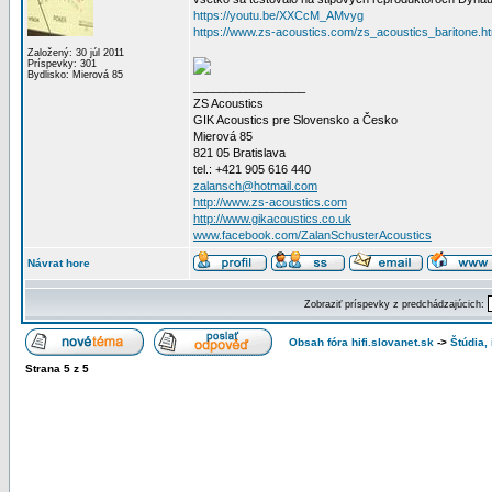
https://youtu.be/XXCcM_AMvyg
https://www.zs-acoustics.com/zs_acoustics_baritone.ht
Založený: 30 júl 2011
Príspevky: 301
Bydlisko: Mierová 85
_________________
ZS Acoustics
GIK Acoustics pre Slovensko a Česko
Mierová 85
821 05 Bratislava
tel.: +421 905 616 440
zalansch@hotmail.com
http://www.zs-acoustics.com
http://www.gikacoustics.co.uk
www.facebook.com/ZalanSchusterAcoustics
Návrat hore
Zobraziť príspevky z predchádzajúcich:
Obsah fóra hifi.slovanet.sk
->
Štúdia,
Strana
5
z
5