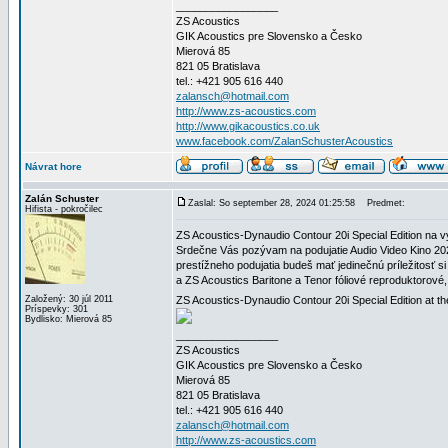
_________________
ZS Acoustics
GIK Acoustics pre Slovensko a Česko
Mierová 85
821 05 Bratislava
tel.: +421 905 616 440
zalansch@hotmail.com
http://www.zs-acoustics.com
http://www.gikacoustics.co.uk
www.facebook.com/ZalanSchusterAcoustics
Návrat hore
Zalán Schuster
Zaslal: So september 28, 2024 01:25:58
Predmet:
Hifista - pokročilec
ZS Acoustics-Dynaudio Contour 20i Special Edition na v
Srdečne Vás pozývam na podujatie Audio Video Kino 202
prestížneho podujatia budeš mať jedinečnú príležitosť 
a ZS Acoustics Baritone a Tenor fóliové reproduktorové
Založený: 30 júl 2011
ZS Acoustics-Dynaudio Contour 20i Special Edition at th
Príspevky: 301
Bydlisko: Mierová 85
_________________
ZS Acoustics
GIK Acoustics pre Slovensko a Česko
Mierová 85
821 05 Bratislava
tel.: +421 905 616 440
zalansch@hotmail.com
http://www.zs-acoustics.com