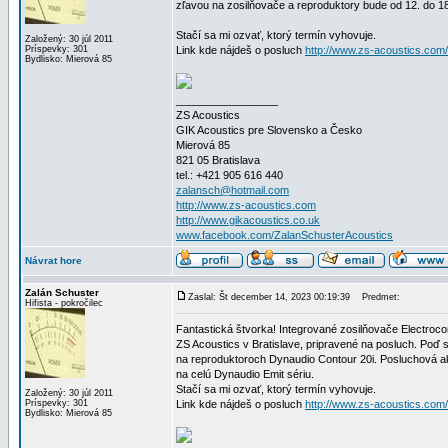
zľavou na zosilňovače a reproduktory bude od 12. do 1
Stačí sa mi ozvať, ktorý termín vyhovuje.
Založený: 30 júl 2011
Príspevky: 301
Link kde nájdeš o posluch
http://www.zs-acoustics.com
Bydlisko: Mierová 85
_________________
ZS Acoustics
GIK Acoustics pre Slovensko a Česko
Mierová 85
821 05 Bratislava
tel.: +421 905 616 440
zalansch@hotmail.com
http://www.zs-acoustics.com
http://www.gikacoustics.co.uk
www.facebook.com/ZalanSchusterAcoustics
Návrat hore
Zalán Schuster
Zaslal: Št december 14, 2023 00:19:39
Predmet:
Hifista - pokročilec
Fantastická štvorka! Integrované zosilňovače Electro
ZS Acoustics v Bratislave, pripravené na posluch. Poď s
na reproduktoroch Dynaudio Contour 20i. Posluchová a
na celú Dynaudio Emit sériu.
Stačí sa mi ozvať, ktorý termín vyhovuje.
Založený: 30 júl 2011
Príspevky: 301
Link kde nájdeš o posluch
http://www.zs-acoustics.com
Bydlisko: Mierová 85