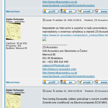
http://www.gikacoustics.co.uk
www.facebook.com/ZalanSchusterAcoustics
Návrat hore
Zalán Schuster
Zaslal: Pi október 18, 2024 13:49:11
Predmet: ZS Acoustics-D
Hifista - pokročilec
Nepodarilo sa Vám prísť a vypočuť si našu prezentáciu 
reproduktory s externou výhybkou a vlastné ZS Acoustics
https://www.zs-acoustics.com/posluch_contour20ise.ht
Založený: 30 júl 2011
_________________
Príspevky: 301
ZS Acoustics
Bydlisko: Mierová 85
GIK Acoustics pre Slovensko a Česko
Mierová 85
821 05 Bratislava
tel.: +421 905 616 440
zalansch@hotmail.com
http://www.zs-acoustics.com
http://www.gikacoustics.co.uk
www.facebook.com/ZalanSchusterAcoustics
Návrat hore
Zalán Schuster
Zaslal: Št október 31, 2024 22:59:24
Predmet: ZS Acoustics-D
Hifista - pokročilec
Test tuning Dynaudia, káblov pokračuje s novým zosil
Zmenili sme zosilňovač na Electrocompaniet ECI6 MKII.