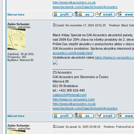
http://www.gikacoustics.co.uk
www.facebook.com/ZalanSchusterAcoustics
Návrat hore
Zalán Schuster
Zaslal: Ne november 17, 2024 19:51:25
Predmet: Black frida
Hifista - pokročilec
Black friday Special na GIK Acoustics akustické pane
nad 2699 Eur 20% zľava na všetky produkty do 2. dec
Prišiel čas zlepšiť akustiku v posluchovke alebo v o
GIK Acoustics produktov. Správna akustika miestnosti 
acoustics.com/kontakt.html
Založený: 30 júl 2011
Príspevky: 301
Vzdelávacie akustické videá
https://www.zs-acoustics.
Bydlisko: Mierová 85
_________________
ZS Acoustics
GIK Acoustics pre Slovensko a Česko
Mierová 85
821 05 Bratislava
tel.: +421 905 616 440
zalansch@hotmail.com
http://www.zs-acoustics.com
http://www.gikacoustics.co.uk
www.facebook.com/ZalanSchusterAcoustics
Návrat hore
Zalán Schuster
Zaslal: So január 11, 2025 23:08:18
Predmet: Frekvenčná odo
Hifista - pokročilec