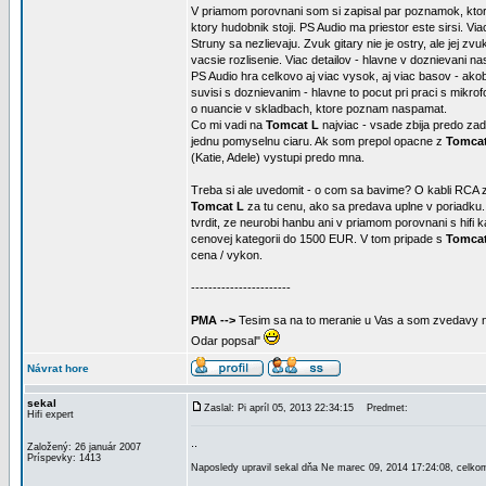
V priamom porovnani som si zapisal par poznamok, ktor
ktory hudobnik stoji. PS Audio ma priestor este sirsi. Vi
Struny sa nezlievaju. Zvuk gitary nie je ostry, ale jej z
vacsie rozlisenie. Viac detailov - hlavne v doznievani na
PS Audio hra celkovo aj viac vysok, aj viac basov - akob
suvisi s doznievanim - hlavne to pocut pri praci s mik
o nuancie v skladbach, ktore poznam naspamat.
Co mi vadi na
Tomcat L
najviac - vsade zbija predo zad
jednu pomyselnu ciaru. Ak som prepol opacne z
Tomcat
(Katie, Adele) vystupi predo mna.
Treba si ale uvedomit - o com sa bavime? O kabli RCA z
Tomcat L
za tu cenu, ako sa predava uplne v poriadku.
tvrdit, ze neurobi hanbu ani v priamom porovnani s hifi 
cenovej kategorii do 1500 EUR. V tom pripade s
Tomcat
cena / vykon.
-----------------------
PMA -->
Tesim sa na to meranie u Vas a som zvedavy n
Odar popsal"
Návrat hore
sekal
Zaslal: Pi apríl 05, 2013 22:34:15
Predmet:
Hifi expert
..
Založený: 26 január 2007
Príspevky: 1413
Naposledy upravil sekal dňa Ne marec 09, 2014 17:24:08, celkom