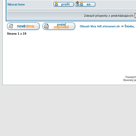
Návrat hore
Zobraziť príspevky z predchádzajúcich:
Obsah fóra hifi.slovanet.sk
->
Štúdia,
Strana
1
z
19
Powered 
Slovenský p