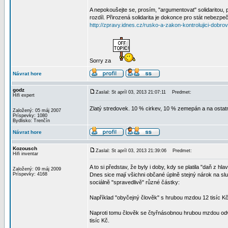
A nepokoušejte se, prosím, "argumentovat" solidaritou, 
rozdíl. Přirozená solidarita je dokonce pro stát nebezpe
http://zpravy.idnes.cz/rusko-a-zakon-kontrolujici-dobr
Sorry za
Návrat hore
godz
Zaslal: St apríl 03, 2013 21:07:11
Predmet:
Hifi expert
Zlatý stredovek. 10 % cirkev, 10 % zemepán a na ostatné
Založený: 05 máj 2007
Príspevky: 1080
Bydlisko: Trenčín
Návrat hore
Kozousch
Zaslal: St apríl 03, 2013 21:39:06
Predmet:
Hifi inventar
A to si představ, že byly i doby, kdy se platila "daň z hla
Založený: 09 máj 2009
Príspevky: 4168
Dnes sice mají všichni občané úplně stejný nárok na slu
sociálně "spravedlivě" různé částky:
Například "obyčejný člověk" s hrubou mzdou 12 tisíc K
Naproti tomu člověk se čtyřnásobnou hrubou mzdou od
tisíc Kč.