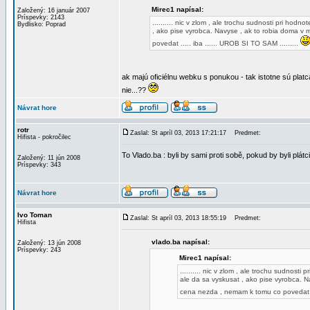
Mirec1 napísal:
Založený: 16 január 2007
Príspevky: 2143
.......... nic v zlom , ale trochu sudnosti pri ho
Bydlisko: Poprad
, ako pise vyrobca. Navyse , ak to robia doma v
povedat ..... iba ...... UROB SI TO SAM .........
ak majú oficiélnu webku s ponukou - tak istotne sú platc
nie...??
Návrat hore
rotr
Zaslal: St apríl 03, 2013 17:21:17
Predmet:
Hifista - pokročilec
To Vlado.ba : byli by sami proti sobě, pokud by byli plá
Založený: 11 jún 2008
Príspevky: 343
Návrat hore
Ivo Toman
Zaslal: St apríl 03, 2013 18:55:19
Predmet:
Hifista
vlado.ba napísal:
Založený: 13 jún 2008
Príspevky: 243
Mirec1 napísal:
.......... nic v zlom , ale trochu sudnos
ale da sa vyskusat , ako pise vyrobca. N
cena nezda , nemam k tomu co povedat ...