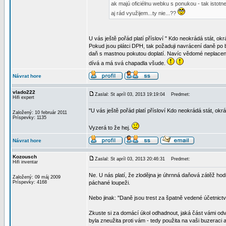
ak majú oficiélnu webku s ponukou - tak istotn
aj rád využijem...ty nie...??
U vás ještě pořád platí přísloví " Kdo neokrádá stát, okr
Pokud jsou plátci DPH, tak požaduji navrácení daně po b
daň s mastnou pokutou doplatí. Navíc vědomé neplacení
dívá a má svá chapadla všude.
Návrat hore
vlado222
Zaslal: St apríl 03, 2013 19:19:04
Predmet:
Hifi expert
"U vás ještě pořád platí přísloví Kdo neokrádá stát, okrá
Založený: 10 február 2011
Príspevky: 1135
Vyzerá to že hej.
Návrat hore
Kozousch
Zaslal: St apríl 03, 2013 20:46:31
Predmet:
Hifi inventar
Ne. U nás platí, že zlodějna je úhrnná daňová zátěž ho
Založený: 09 máj 2009
Príspevky: 4168
páchané loupeži.
Nebo jinak: "Daně jsou trest za špatně vedené účetnictv
Zkuste si za domácí úkol odhadnout, jaká část vámi od
byla zneužita proti vám - tedy použita na vaši buzeraci a