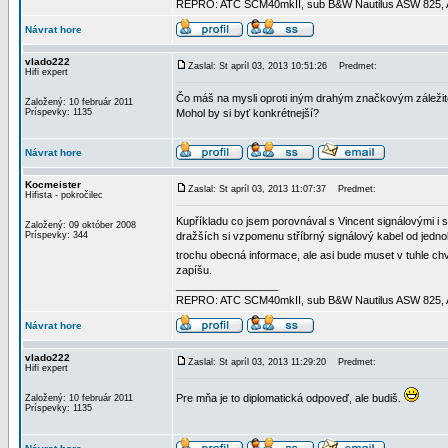
REPRO: ATC SCM40mkII, sub B&W Nautilus ASW 825, AMP
Návrat hore
vlado222
Zaslal: St apríl 03, 2013 10:51:26
Predmet:
Hifi expert
Čo máš na mysli oproti iným drahým značkovým záleži
Založený: 10 február 2011
Príspevky: 1135
Mohol by si byť konkrétnejší?
Návrat hore
Kocmeister
Zaslal: St apríl 03, 2013 11:07:37
Predmet:
Hifista - pokročilec
Kupříkladu co jsem porovnával s Vincent signálovými i 
Založený: 09 október 2008
Príspevky: 344
dražších si vzpomenu stříbrný signálový kabel od jedno
trochu obecná informace, ale asi bude muset v tuhle chví
zapíšu.
_________________
REPRO: ATC SCM40mkII, sub B&W Nautilus ASW 825, AMP
Návrat hore
vlado222
Zaslal: St apríl 03, 2013 11:29:20
Predmet:
Hifi expert
Pre mňa je to diplomatická odpoveď, ale budiš.
Založený: 10 február 2011
Príspevky: 1135