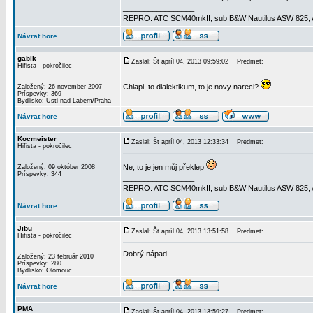
_________________
REPRO: ATC SCM40mkII, sub B&W Nautilus ASW 825, AMP
Návrat hore
gabik
Zaslal: Št apríl 04, 2013 09:59:02
Predmet:
Hifista - pokročilec
Chlapi, to dialektikum, to je novy nareci?
Založený: 26 november 2007
Príspevky: 369
Bydlisko: Usti nad Labem/Praha
Návrat hore
Kocmeister
Zaslal: Št apríl 04, 2013 12:33:34
Predmet:
Hifista - pokročilec
Ne, to je jen můj překlep
Založený: 09 október 2008
Príspevky: 344
_________________
REPRO: ATC SCM40mkII, sub B&W Nautilus ASW 825, AMP
Návrat hore
Jibu
Zaslal: Št apríl 04, 2013 13:51:58
Predmet:
Hifista - pokročilec
Dobrý nápad.
Založený: 23 február 2010
Príspevky: 280
Bydlisko: Olomouc
Návrat hore
PMA
Zaslal: Št apríl 04, 2013 13:59:27
Predmet: