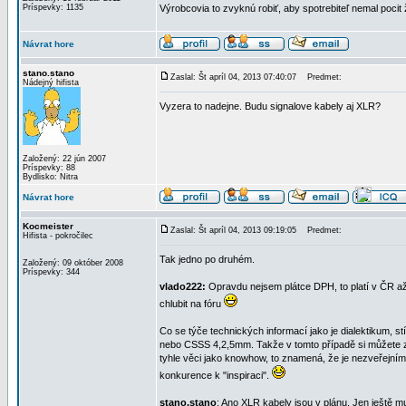
Príspevky: 1135
Výrobcovia to zvyknú robiť, aby spotrebiteľ nemal pocit
Návrat hore
stano.stano
Zaslal: Št apríl 04, 2013 07:40:07
Predmet:
Nádejný hifista
Vyzera to nadejne. Budu signalove kabely aj XLR?
Založený: 22 jún 2007
Príspevky: 88
Bydlisko: Nitra
Návrat hore
Kocmeister
Zaslal: Št apríl 04, 2013 09:19:05
Predmet:
Hifista - pokročilec
Tak jedno po druhém.
Založený: 09 október 2008
Príspevky: 344
vlado222:
Opravdu nejsem plátce DPH, to platí v ČR až
chlubit na fóru
Co se týče technických informací jako je dialektikum, s
nebo CSSS 4,2,5mm. Takže v tomto případě si můžete zjis
tyhle věci jako knowhow, to znamená, že je nezveřejním
konkurence k "inspiraci".
stano.stano
: Ano XLR kabely jsou v plánu. Jen ještě m