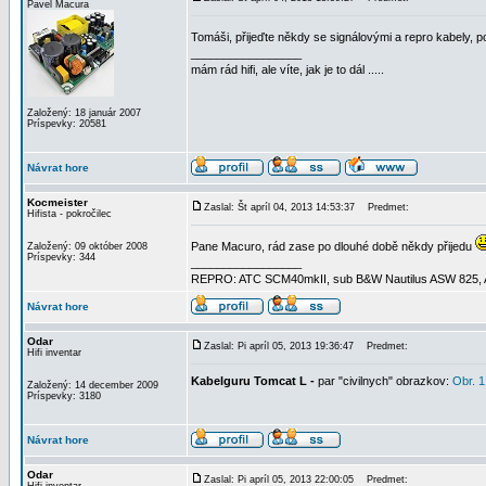
Pavel Macura
Tomáši, přijeďte někdy se signálovými a repro kabely, 
_________________
mám rád hifi, ale víte, jak je to dál .....
Založený: 18 január 2007
Príspevky: 20581
Návrat hore
Kocmeister
Zaslal: Št apríl 04, 2013 14:53:37
Predmet:
Hifista - pokročilec
Pane Macuro, rád zase po dlouhé době někdy přijedu
Založený: 09 október 2008
Príspevky: 344
_________________
REPRO: ATC SCM40mkII, sub B&W Nautilus ASW 825, AMP
Návrat hore
Odar
Zaslal: Pi apríl 05, 2013 19:36:47
Predmet:
Hifi inventar
Kabelguru Tomcat L -
par "civilnych" obrazkov:
Obr. 1
Založený: 14 december 2009
Príspevky: 3180
Návrat hore
Odar
Zaslal: Pi apríl 05, 2013 22:00:05
Predmet: