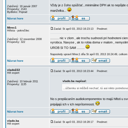
Vždy je z čoho spúšťať...minimálne DPH ak to nepôjde of
Založený: 16 január 2007
Príspevky: 2143
manželka...
Bydlisko: Poprad
Návrat hore
Mirec1
Zaslal: St apríl 03, 2013 16:23:13
Predmet:
Hifista - pokročilec
.......... nic v zlom , ale trochu sudnosti pri hodnoteni
Založený: 12 november 2008
Príspevky: 322
vyrobca. Navyse , ak to robia doma v malom , nemyslim ,
UROB SI TO SAM .........
Naposledy upravil Mirec1 dňa St apríl 03, 2013 16:24:49, celkom
Návrat hore
vlado222
Zaslal: St apríl 03, 2013 16:23:44
Predmet:
Hifi expert
vlado.ba napísal:
Založený: 10 február 2011
Príspevky: 1135
...účtenku si môžeš nechať, tú asi nikto potrebov
No s preplácaním audiokomponentov to majú hifisti u s
pripájajú ich v ich neprítomnosti.
Návrat hore
vlado.ba
Zaslal: St apríl 03, 2013 16:28:17
Predmet:
Hifi expert