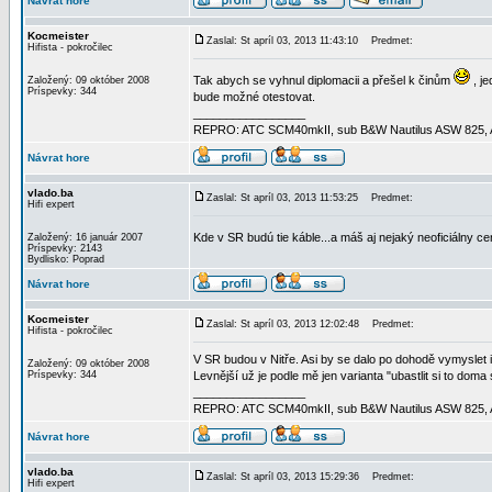
Návrat hore
Kocmeister
Zaslal: St apríl 03, 2013 11:43:10
Predmet:
Hifista - pokročilec
Tak abych se vyhnul diplomacii a přešel k činům
, je
Založený: 09 október 2008
Príspevky: 344
bude možné otestovat.
_________________
REPRO: ATC SCM40mkII, sub B&W Nautilus ASW 825, AMP
Návrat hore
vlado.ba
Zaslal: St apríl 03, 2013 11:53:25
Predmet:
Hifi expert
Kde v SR budú tie káble...a máš aj nejaký neoficiálny c
Založený: 16 január 2007
Príspevky: 2143
Bydlisko: Poprad
Návrat hore
Kocmeister
Zaslal: St apríl 03, 2013 12:02:48
Predmet:
Hifista - pokročilec
V SR budou v Nitře. Asi by se dalo po dohodě vymyslet i 
Založený: 09 október 2008
Príspevky: 344
Levnější už je podle mě jen varianta "ubastlit si to dom
_________________
REPRO: ATC SCM40mkII, sub B&W Nautilus ASW 825, AMP
Návrat hore
vlado.ba
Zaslal: St apríl 03, 2013 15:29:36
Predmet:
Hifi expert