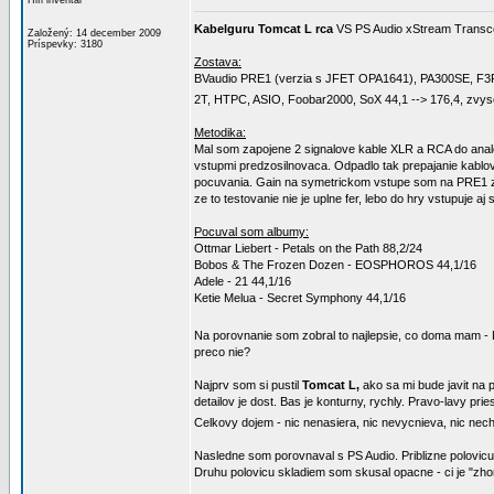
Hifi inventar
Kabelguru Tomcat L rca
VS PS Audio xStream Transce
Založený: 14 december 2009
Príspevky: 3180
Zostava:
BVaudio PRE1 (verzia s JFET OPA1641), PA300SE, F3R
2T, HTPC, ASIO, Foobar2000, SoX 44,1 --> 176,4, zvyso
Metodika:
Mal som zapojene 2 signalove kable XLR a RCA do anal
vstupmi predzosilnovaca. Odpadlo tak prepajanie kablov
pocuvania. Gain na symetrickom vstupe som na PRE1 zni
ze to testovanie nie je uplne fer, lebo do hry vstupuje aj
Pocuval som albumy:
Ottmar Liebert - Petals on the Path 88,2/24
Bobos & The Frozen Dozen - EOSPHOROS 44,1/16
Adele - 21 44,1/16
Ketie Melua - Secret Symphony 44,1/16
Na porovnanie som zobral to najlepsie, co doma mam - P
preco nie?
Najprv som si pustil
Tomcat L,
ako sa mi bude javit na p
detailov je dost. Bas je konturny, rychly. Pravo-lavy pr
Celkovy dojem - nic nenasiera, nic nevycnieva, nic nechy
Nasledne som porovnaval s PS Audio. Priblizne polovicu 
Druhu polovicu skladiem som skusal opacne - ci je "zho