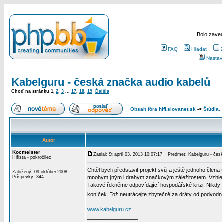
Bolo zaved
FAQ
Hľadať
Nastav
Kabelguru - česká značka audio kabelů
Choď na stránku
1
,
2
,
3
...
17
,
18
,
19
Ďalšia
Obsah fóra hifi.slovanet.sk
->
Štúdia,
Autor
Kocmeister
Zaslal: St apríl 03, 2013 10:07:17
Predmet: Kabelguru - česk
Hifista - pokročilec
Chtěl bych představit projekt svůj a ještě jednoho člena
Založený: 09 október 2008
Príspevky: 344
mnohým jiným i drahým značkovým záležitostem. Vzhled 
Takové řekněme odpovídající hospodářské krizi. Nikdy t
koníček. Tož neutrácejte zbytečně za dráty od podvod
www.kabelguru.cz
_________________