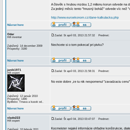
A člověk s hrubou mzdou 1,2 milionu korun odvede na d
Za jediný měsíc tento "hnusný boháč" odvede víc než "ob
http://www.euroekonom.cz/dane-kalkulacka.php
Návrat hore
Odar
Zaslal: St apríl 03, 2013 21:57:32
Predmet:
Hifi inventar
Nechcete si o tom pokecať pri pivku?
Založený: 14 december 2009
Príspevky: 3180
Návrat hore
janik1971
Zaslal: St apríl 03, 2013 21:58:31
Predmet:
Hifi expert
No este dobre ,ze tu nik nespomenul "zavadzaciu cenu
Založený: 12 január 2010
Príspevky: 1490
Bydlisko: Trnava a kusok od..
Návrat hore
vlado222
Zaslal: Št apríl 04, 2013 03:47:07
Predmet:
Hifi expert
Kocmeister nejaké informácie ohľadne konštrukcie, diale
Založený: 10 február 2011