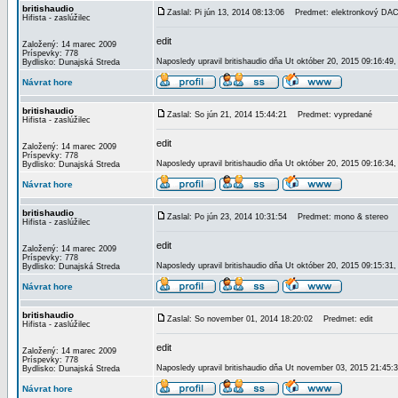
britishaudio
Zaslal: Pi jún 13, 2014 08:13:06
Predmet: elektronkový DAC 
Hifista - zaslúžilec
edit
Založený: 14 marec 2009
Príspevky: 778
Naposledy upravil britishaudio dňa Ut október 20, 2015 09:16:49,
Bydlisko: Dunajská Streda
Návrat hore
britishaudio
Zaslal: So jún 21, 2014 15:44:21
Predmet: vypredané
Hifista - zaslúžilec
edit
Založený: 14 marec 2009
Príspevky: 778
Naposledy upravil britishaudio dňa Ut október 20, 2015 09:16:34,
Bydlisko: Dunajská Streda
Návrat hore
britishaudio
Zaslal: Po jún 23, 2014 10:31:54
Predmet: mono & stereo
Hifista - zaslúžilec
edit
Založený: 14 marec 2009
Príspevky: 778
Naposledy upravil britishaudio dňa Ut október 20, 2015 09:15:31,
Bydlisko: Dunajská Streda
Návrat hore
britishaudio
Zaslal: So november 01, 2014 18:20:02
Predmet: edit
Hifista - zaslúžilec
edit
Založený: 14 marec 2009
Príspevky: 778
Naposledy upravil britishaudio dňa Ut november 03, 2015 21:45:3
Bydlisko: Dunajská Streda
Návrat hore