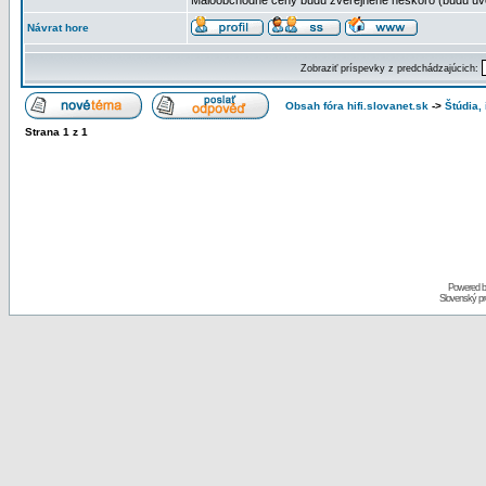
Maloobchodné ceny budú zverejnené neskoro (budú uved
Návrat hore
Zobraziť príspevky z predchádzajúcich:
Obsah fóra hifi.slovanet.sk
->
Štúdia,
Strana
1
z
1
Powered 
Slovenský p