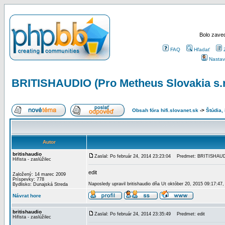
Bolo zaved
FAQ
Hľadať
Nastav
BRITISHAUDIO (Pro Metheus Slovakia s.r
Obsah fóra hifi.slovanet.sk
->
Štúdia,
Autor
britishaudio
Zaslal: Po február 24, 2014 23:23:04
Predmet: BRITISHAUDIO 
Hifista - zaslúžilec
edit
Založený: 14 marec 2009
Príspevky: 778
Naposledy upravil britishaudio dňa Ut október 20, 2015 09:17:47,
Bydlisko: Dunajská Streda
Návrat hore
britishaudio
Zaslal: Po február 24, 2014 23:35:49
Predmet: edit
Hifista - zaslúžilec