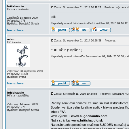
britishaudio
Zaslal: So november 01, 2014 20:11:27
Predmet: výstava H
Hifista - zaslúžilec
edit
Založený: 14 marec 2009
Príspevky: 778
Naposledy upravil britishaudio dňa Ut október 20, 2015 09:16:12,
Bydlisko: Dunajská Streda
Návrat hore
miero
Zaslal: So november 01, 2014 20:28:58
Predmet:
Hifi inventar
EDIT: už to je lepšie :-)
Naposledy upravil miero dňa So november 01, 2014 20:55:38, ce
Založený: 08 september 2010
Príspevky: 11836
Bydlisko: Praha
Návrat hore
britishaudio
Zaslal: Št február 11, 2016 19:44:56
Predmet: SUGDEN AU
Hifista - zaslúžilec
Rád by som Vám oznámil, že sme sa stali distribútorom
Založený: 14 marec 2009
Príspevky: 778
Sugden vyrába veľmi kvalitné audio - hlavne predzosil
Bydlisko: Dunajská Streda
triede "A".
Web výrobcu:
www.sugdenaudio.com
Naša stránka:
www.britishaudio.sk
Na stránkach spojené so značkou SUGDEN na našej we