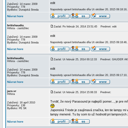
edit
Založený: 14 marec 2009
Príspevky: 778
Naposledy upravil britishaudio dňa Ut október 20, 2015 09:18:16,
Bydlisko: Dunajská Streda
Návrat hore
britishaudio
Zaslal: Po február 24, 2014 23:51:45
Predmet: edit
Hifista - zaslúžilec
edit
Založený: 14 marec 2009
Príspevky: 778
Naposledy upravil britishaudio dňa Ut október 20, 2015 09:18:46,
Bydlisko: Dunajská Streda
Návrat hore
britishaudio
Zaslal: Ut február 25, 2014 00:12:33
Predmet: GAUDER AK
Hifista - zaslúžilec
edit
Založený: 14 marec 2009
Príspevky: 778
Naposledy upravil britishaudio dňa Ut október 20, 2015 09:17:10,
Bydlisko: Dunajská Streda
Návrat hore
jaro.vr
Zaslal: Ut február 25, 2014 15:06:33
Predmet:
Hifista
Tvrdiť, že nový Parasound je najlepší pomer..., je pre 
Založený: 16 apríl 2010
Príspevky: 138
Bydlisko: PE SK
Japonská Triode je zaujímavá značka, len tie lampy mi
lampy menené. Tu by som to už hodnotil pri lampových z
Návrat hore