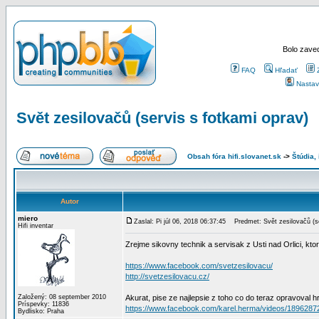
Bolo zaved
FAQ
Hľadať
Nastav
Svět zesilovačů (servis s fotkami oprav)
Obsah fóra hifi.slovanet.sk
->
Štúdia,
Autor
miero
Zaslal: Pi júl 06, 2018 06:37:45
Predmet: Svět zesilovačů (se
Hifi inventar
Zrejme sikovny technik a servisak z Usti nad Orlici, kto
https://www.facebook.com/svetzesilovacu/
http://svetzesilovacu.cz/
Založený: 08 september 2010
Akurat, pise ze najlepsie z toho co do teraz opravoval h
Príspevky: 11836
https://www.facebook.com/karel.herma/videos/189628
Bydlisko: Praha