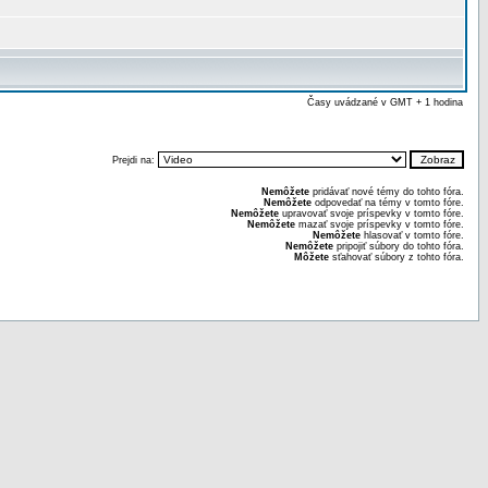
Časy uvádzané v GMT + 1 hodina
Prejdi na:
Nemôžete
pridávať nové témy do tohto fóra.
Nemôžete
odpovedať na témy v tomto fóre.
Nemôžete
upravovať svoje príspevky v tomto fóre.
Nemôžete
mazať svoje príspevky v tomto fóre.
Nemôžete
hlasovať v tomto fóre.
Nemôžete
pripojiť súbory do tohto fóra.
Môžete
sťahovať súbory z tohto fóra.