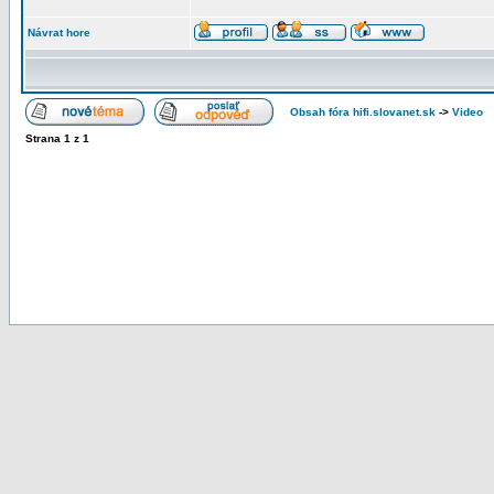
Návrat hore
Obsah fóra hifi.slovanet.sk
->
Video
Strana
1
z
1