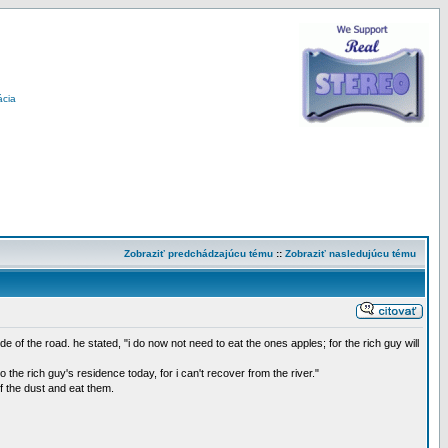
ácia
Zobraziť predchádzajúcu tému
::
Zobraziť nasledujúcu tému
 of the road. he stated, "i do now not need to eat the ones apples; for the rich guy will
the rich guy's residence today, for i can't recover from the river."
 the dust and eat them.