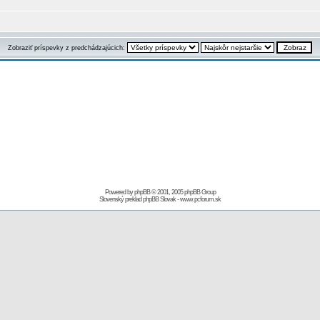
Zobraziť príspevky z predchádzajúcich:
Powered by
phpBB
© 2001, 2005 phpBB Group
Slovenský preklad
phpBB Slovak
-
www.pcforum.sk