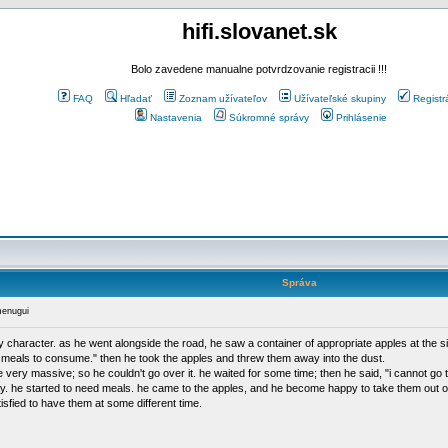
hifi.slovanet.sk
Bolo zavedene manualne potvrdzovanie registracii !!!
FAQ
Hľadať
Zoznam užívateľov
Užívateľské skupiny
Registr
Nastavenia
Súkromné správy
Prihlásenie
Správa
enugui
character. as he went alongside the road, he saw a container of appropriate apples at the side
t meals to consume." then he took the apples and threw them away into the dust.
very massive; so he couldn't go over it. he waited for some time; then he said, "i cannot go to 
y. he started to need meals. he came to the apples, and he become happy to take them out of
fied to have them at some different time.