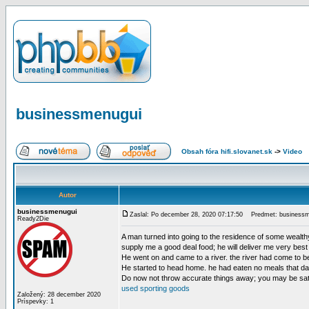
businessmenugui
Obsah fóra hifi.slovanet.sk
->
Video
Autor
businessmenugui
Zaslal: Po december 28, 2020 07:17:50
Predmet: businessm
Ready2Die
A man turned into going to the residence of some wealthy 
supply me a good deal food; he will deliver me very bes
He went on and came to a river. the river had come to be 
He started to head home. he had eaten no meals that da
Do now not throw accurate things away; you may be satis
used sporting goods
Založený: 28 december 2020
Príspevky: 1