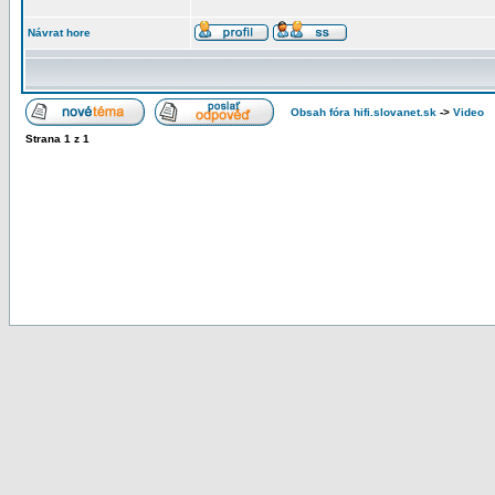
Návrat hore
Obsah fóra hifi.slovanet.sk
->
Video
Strana
1
z
1