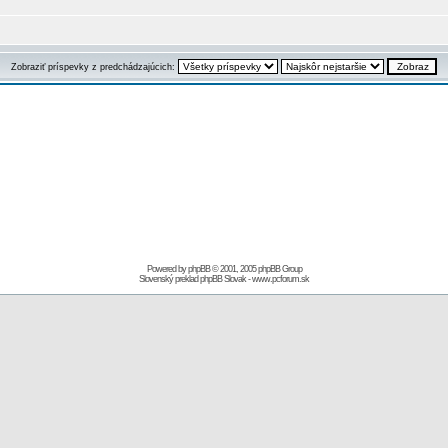
Zobraziť príspevky z predchádzajúcich:
Powered by
phpBB
© 2001, 2005 phpBB Group
Slovenský preklad
phpBB Slovak
-
www.pcforum.sk