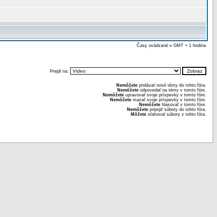
Časy uvádzané v GMT + 1 hodina
Prejdi na:
Nemôžete
pridávať nové témy do tohto fóra.
Nemôžete
odpovedať na témy v tomto fóre.
Nemôžete
upravovať svoje príspevky v tomto fóre.
Nemôžete
mazať svoje príspevky v tomto fóre.
Nemôžete
hlasovať v tomto fóre.
Nemôžete
pripojiť súbory do tohto fóra.
Môžete
sťahovať súbory z tohto fóra.