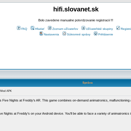
hifi.slovanet.sk
Bolo zavedene manualne potvrdzovanie registracii !!!
FAQ
Hľadať
Zoznam užívateľov
Užívateľské skupiny
Registr
Nastavenia
Súkromné správy
Prihlásenie
Správa
 Mod APK
is Five Nights at Freddy's AR. This game combines on-demand animatronics, malfunctioning an
e Nights at Freddy's on your Android device. You'll be able to face a variety of animatronics