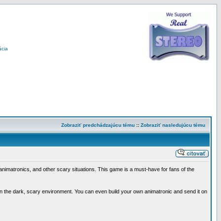
ácia
Zobraziť predchádzajúcu tému
::
Zobraziť nasledujúcu tému
imatronics, and other scary situations. This game is a must-have for fans of the
 in the dark, scary environment. You can even build your own animatronic and send it on