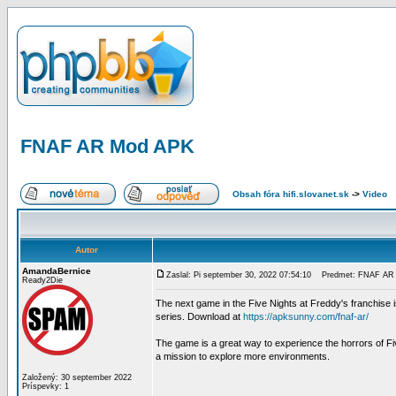
FNAF AR Mod APK
Obsah fóra hifi.slovanet.sk
->
Video
Autor
AmandaBernice
Zaslal: Pi september 30, 2022 07:54:10
Predmet: FNAF AR
Ready2Die
The next game in the Five Nights at Freddy's franchise 
series. Download at
https://apksunny.com/fnaf-ar/
The game is a great way to experience the horrors of Fiv
a mission to explore more environments.
Založený: 30 september 2022
Príspevky: 1