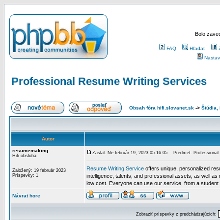
Bolo zaved
FAQ
Hľadať
Nastav
Professional Resume Writing Services
Obsah fóra hifi.slovanet.sk
->
Štúdia,
Autor
resumemaking
Zaslal: Ne február 19, 2023 05:16:05
Predmet: Professional 
Hifi obsluha
Resume Writing Service
offers unique, personalized res
Založený: 19 február 2023
Príspevky: 1
intelligence, talents, and professional assets, as well a
low cost. Everyone can use our service, from a student l
Návrat hore
Zobraziť príspevky z predchádzajúcich: