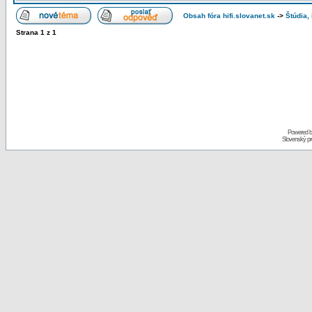
Obsah fóra hifi.slovanet.sk
->
Štúdia,
Strana
1
z
1
Powered 
Slovenský p