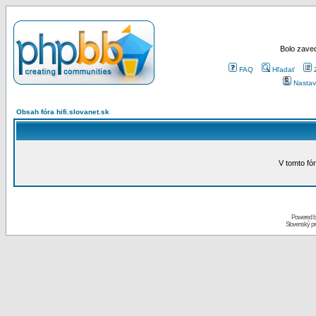
Bolo zaved
FAQ
Hľadať
Nastav
Obsah fóra hifi.slovanet.sk
V tomto fó
Powered 
Slovenský p