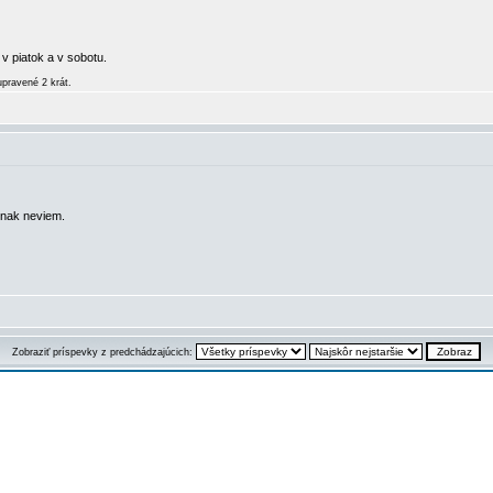
 v piatok a v sobotu.
upravené 2 krát.
inak neviem.
Zobraziť príspevky z predchádzajúcich: