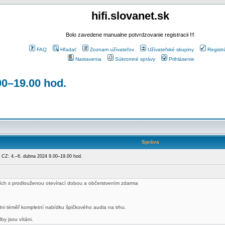
hifi.slovanet.sk
Bolo zavedene manualne potvrdzovanie registracii !!!
FAQ
Hľadať
Zoznam užívateľov
Užívateľské skupiny
Registr
Nastavenia
Súkromné správy
Prihlásenie
00–19.00 hod.
Správa
CZ: 4.–6. dubna 2024 9.00–19.00 hod.
ch s prodlouženou otevírací dobou a občerstvením zdarma
dni téměř kompletní nabídku špičkového audia na trhu.
by jsou vítáni.