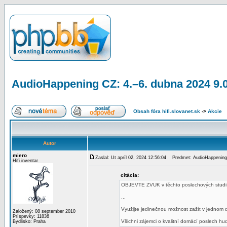
AudioHappening CZ: 4.–6. dubna 2024 9.
Obsah fóra hifi.slovanet.sk
->
Akcie
Autor
miero
Zaslal: Ut apríl 02, 2024 12:56:04
Predmet: AudioHappening 
Hifi inventar
citácia:
OBJEVTE ZVUK v těchto poslechových studií
...
Využijte jedinečnou možnost zažít v jednom 
Založený: 08 september 2010
Príspevky: 11836
Všichni zájemci o kvalitní domácí poslech hud
Bydlisko: Praha