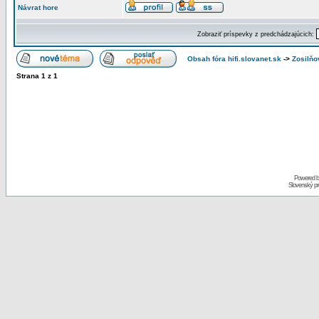
Návrat hore
Zobraziť príspevky z predchádzajúcich:
Obsah fóra hifi.slovanet.sk
->
Zosilň
Strana
1
z
1
Powered 
Slovenský p