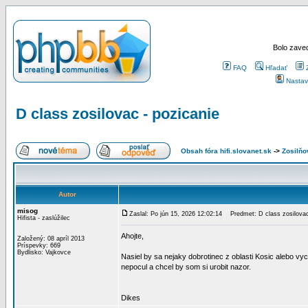
Bolo zaved
FAQ
Hľadať
Nastav
D class zosilovac - pozicanie
Obsah fóra hifi.slovanet.sk
->
Zosilň
Autor
misog
Zaslal: Po jún 15, 2026 12:02:14
Predmet: D class zosilovac
Hifista - zaslúžilec
Ahojte,
Založený: 08 apríl 2013
Príspevky: 669
Bydlisko: Vajkovce
Nasiel by sa nejaky dobrotinec z oblasti Kosic alebo vy
nepocul a chcel by som si urobit nazor.
Dikes