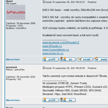
Quart
Zaslal: Pi september 29, 2017 08:23:27
Predmet:
Hifi expert
DAC1 NG basic - malé rozměry 330x45x230 mm (šxvxh) 
DAC1 NG full - rozměry do racku kompatibilní s ostatními
externího zapínání - jedním tlačítkem lze zapnout celou
Založený: 26 december 2008
Príspevky: 1379
XLR výstupy budou volitelné, ne každý je potřebuje. S
Bydlisko: Litoměřice
Kvalitativně mezi verzemi basic a full není rozdíl.
_________________
www.facebook.com/SPaudioCZ
www.SPaudio.cz
www.CustomWorks.cz
www.revize-hc.cz
Návrat hore
jeremysk
Zaslal: Pi september 29, 2017 08:45:05
Predmet:
Hifista - pokročilec
Takže samotný sym.modul nebude k dispozícii? Škoda.
Založený: 28 november 2010
Príspevky: 421
_________________
Vo výstavbe: KT88 SE, Jensen Troels
Meditujem pri:pasiv HTPC, Primare CD31, Gustard 
Sluchadlá: Hifiman HE6, Grado SR325, SPX DHA1
Streamer: Htpc, Intel NUC-RoonRock
Návrat hore
Quart