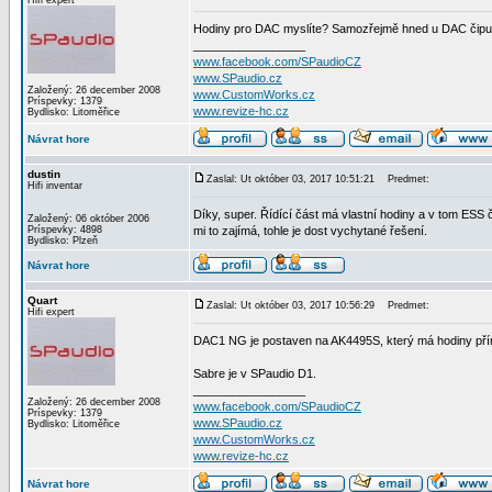
Hifi expert
Hodiny pro DAC myslíte? Samozřejmě hned u DAC čipu
_________________
www.facebook.com/SPaudioCZ
www.SPaudio.cz
Založený: 26 december 2008
www.CustomWorks.cz
Príspevky: 1379
www.revize-hc.cz
Bydlisko: Litoměřice
Návrat hore
dustin
Zaslal: Ut október 03, 2017 10:51:21
Predmet:
Hifi inventar
Díky, super. Řídící část má vlastní hodiny a v tom ESS
Založený: 06 október 2006
Príspevky: 4898
mi to zajímá, tohle je dost vychytané řešení.
Bydlisko: Plzeň
Návrat hore
Quart
Zaslal: Ut október 03, 2017 10:56:29
Predmet:
Hifi expert
DAC1 NG je postaven na AK4495S, který má hodiny přímo
Sabre je v SPaudio D1.
_________________
Založený: 26 december 2008
www.facebook.com/SPaudioCZ
Príspevky: 1379
www.SPaudio.cz
Bydlisko: Litoměřice
www.CustomWorks.cz
www.revize-hc.cz
Návrat hore