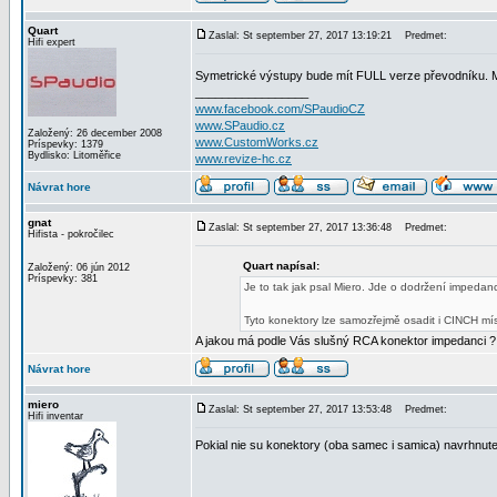
Quart
Zaslal: St september 27, 2017 13:19:21
Predmet:
Hifi expert
Symetrické výstupy bude mít FULL verze převodníku. 
_________________
www.facebook.com/SPaudioCZ
www.SPaudio.cz
Založený: 26 december 2008
www.CustomWorks.cz
Príspevky: 1379
Bydlisko: Litoměřice
www.revize-hc.cz
Návrat hore
gnat
Zaslal: St september 27, 2017 13:36:48
Predmet:
Hifista - pokročilec
Quart napísal:
Založený: 06 jún 2012
Príspevky: 381
Je to tak jak psal Miero. Jde o dodržení impedan
Tyto konektory lze samozřejmě osadit i CINCH mí
A jakou má podle Vás slušný RCA konektor impedanci ?
Návrat hore
miero
Zaslal: St september 27, 2017 13:53:48
Predmet:
Hifi inventar
Pokial nie su konektory (oba samec i samica) navrhnute