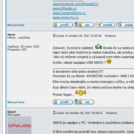
www.facebook.com/SPaudioCZ
www.SPaudio.cz
www.CustomWorks.cz
www.revize-hc.cz
Návrat hore
Henri
Zaslal: Pi október 06, 2017 12:45:38
Predmet:
Hifista - zaslúžilec
Založený: 30 marec 2015
Zdravím, Vyzerá to nádejné,
škoda že sa nedozvie
Príspevky: 625
nájsť niečo plne funkčne je riadna makačka, ale predsa
-Ako sú riešene vstupná a výstupná zem tohto supertajné
A ešte: odkiaľ napájate USB XMOS ?
_____________________________________________
S dovolením ešte jedno drobné OT:
Pozerám že sa Martin -KONEČNE rozhodol v VMA 1 EVO 
Ešte trocha detailnejšiu a menej smerujúcu výšku, a 
A po dlhom čase vidím, že niekto počúva bedne na uhlop
Proste Super...
Návrat hore
Quart
Zaslal: Ne október 08, 2017 20:08:41
Predmet:
Hifi expert
XMOS je napájen z PC. Vzhledem k použitému izolátoru 
S těmi zeměmi po pravdě moc dotazu nerozumím. Jsou