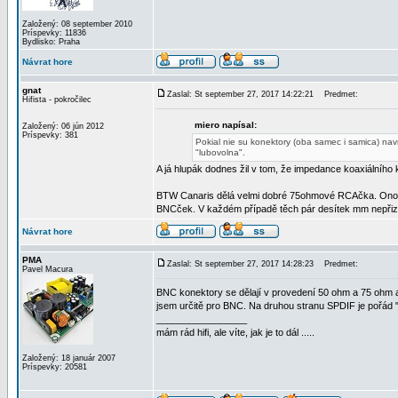
Založený: 08 september 2010
Príspevky: 11836
Bydlisko: Praha
Návrat hore
gnat
Zaslal: St september 27, 2017 14:22:21
Predmet:
Hifista - pokročilec
miero napísal:
Založený: 06 jún 2012
Príspevky: 381
Pokial nie su konektory (oba samec i samica) nav
"lubovolna".
A já hlupák dodnes žil v tom, že impedance koaxiálního
BTW Canaris dělá velmi dobré 75ohmové RCAčka. Ono to
BNCček. V každém případě těch pár desítek mm nepřiz
Návrat hore
PMA
Zaslal: St september 27, 2017 14:28:23
Predmet:
Pavel Macura
BNC konektory se dělají v provedení 50 ohm a 75 ohm a 
jsem určitě pro BNC. Na druhou stranu SPDIF je pořád 
_________________
mám rád hifi, ale víte, jak je to dál .....
Založený: 18 január 2007
Príspevky: 20581