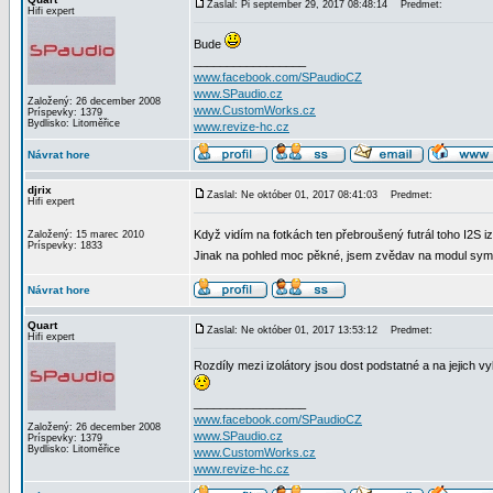
Zaslal: Pi september 29, 2017 08:48:14
Predmet:
Hifi expert
Bude
_________________
www.facebook.com/SPaudioCZ
www.SPaudio.cz
Založený: 26 december 2008
www.CustomWorks.cz
Príspevky: 1379
Bydlisko: Litoměřice
www.revize-hc.cz
Návrat hore
djrix
Zaslal: Ne október 01, 2017 08:41:03
Predmet:
Hifi expert
Když vidím na fotkách ten přebroušený futrál toho I2S izo
Založený: 15 marec 2010
Príspevky: 1833
Jinak na pohled moc pěkné, jsem zvědav na modul sym
Návrat hore
Quart
Zaslal: Ne október 01, 2017 13:53:12
Predmet:
Hifi expert
Rozdíly mezi izolátory jsou dost podstatné a na jejich 
_________________
www.facebook.com/SPaudioCZ
Založený: 26 december 2008
www.SPaudio.cz
Príspevky: 1379
Bydlisko: Litoměřice
www.CustomWorks.cz
www.revize-hc.cz