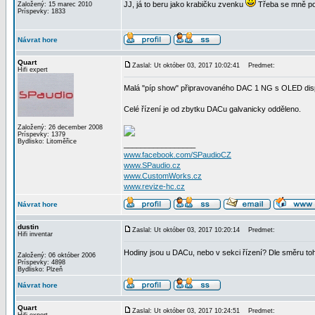
JJ, já to beru jako krabičku zvenku
Třeba se mně poš
Založený: 15 marec 2010
Príspevky: 1833
Návrat hore
Quart
Zaslal: Ut október 03, 2017 10:02:41
Predmet:
Hifi expert
Malá "píp show" připravovaného DAC 1 NG s OLED disp
Celé řízení je od zbytku DACu galvanicky odděleno.
Založený: 26 december 2008
Príspevky: 1379
Bydlisko: Litoměřice
_________________
www.facebook.com/SPaudioCZ
www.SPaudio.cz
www.CustomWorks.cz
www.revize-hc.cz
Návrat hore
dustin
Zaslal: Ut október 03, 2017 10:20:14
Predmet:
Hifi inventar
Hodiny jsou u DACu, nebo v sekci řízení? Dle směru toho
Založený: 06 október 2006
Príspevky: 4898
Bydlisko: Plzeň
Návrat hore
Quart
Zaslal: Ut október 03, 2017 10:24:51
Predmet: