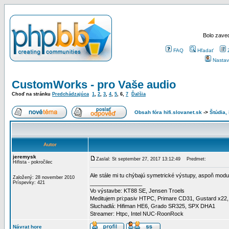
Bolo zaved
FAQ
Hľadať
Nastav
CustomWorks - pro Vaše audio
Choď na stránku
Predchádzajúca
1
,
2
,
3
,
4
,
5
,
6
,
7
Ďalšia
Obsah fóra hifi.slovanet.sk
->
Štúdia,
Autor
jeremysk
Zaslal: St september 27, 2017 13:12:49
Predmet:
Hifista - pokročilec
Ale stále mi tu chýbajú symetrické výstupy, aspoň modu
Založený: 28 november 2010
Príspevky: 421
_________________
Vo výstavbe: KT88 SE, Jensen Troels
Meditujem pri:pasiv HTPC, Primare CD31, Gustard 
Sluchadlá: Hifiman HE6, Grado SR325, SPX DHA1
Streamer: Htpc, Intel NUC-RoonRock
Návrat hore