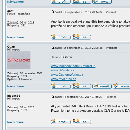
Návrat hore
gnat
Zaslal: St september 27, 2017 20:44:34
Predmet:
Hifista - pokročilec
Ano, jak jsem psal výše, na těhle frekvencích je to fa
Založený: 06 jún 2012
Príspevky: 381
protože od dob ethernetu po 10base2 je většina prod
Návrat hore
Quart
Zaslal: St september 27, 2017 21:05:28
Predmet:
Hifi expert
Je to 75 Ohmů...
_________________
www.facebook.com/SPaudioCZ
www.SPaudio.cz
Založený: 26 december 2008
www.CustomWorks.cz
Príspevky: 1379
www.revize-hc.cz
Bydlisko: Litoměřice
Návrat hore
blesk666
Zaslal: Pi september 29, 2017 07:55:29
Predmet:
Hifi expert
Aky je rozdiel DAC 1NG Basic a DAC 1NG Full a potom 
Založený: 18 jún 2012
Príspevky: 1573
Rozumiem tomu spravne ze verzia s XLR Out nie je DAC 
Návrat hore