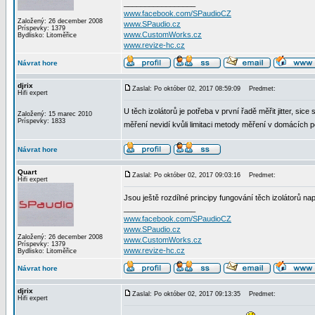
_________________
www.facebook.com/SPaudioCZ
Založený: 26 december 2008
www.SPaudio.cz
Príspevky: 1379
www.CustomWorks.cz
Bydlisko: Litoměřice
www.revize-hc.cz
Návrat hore
djrix
Zaslal: Po október 02, 2017 08:59:09
Predmet:
Hifi expert
U těch izolátorů je potřeba v první řadě měřit jitter, sic
Založený: 15 marec 2010
Príspevky: 1833
měření nevidí kvůli limitaci metody měření v domácích p
Návrat hore
Quart
Zaslal: Po október 02, 2017 09:03:16
Predmet:
Hifi expert
Jsou ještě rozdílné principy fungování těch izolátorů na
_________________
www.facebook.com/SPaudioCZ
www.SPaudio.cz
Založený: 26 december 2008
www.CustomWorks.cz
Príspevky: 1379
www.revize-hc.cz
Bydlisko: Litoměřice
Návrat hore
djrix
Zaslal: Po október 02, 2017 09:13:35
Predmet:
Hifi expert