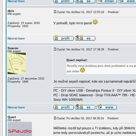
Návrat hore
djrix
Zaslal: Ne október 01, 2017 13:55:19
Predmet:
Hifi expert
V pohodě, bylo mi to jasné
Založený: 15 marec 2010
Príspevky: 1833
Návrat hore
Soaron
Zaslal: Ne október 01, 2017 17:39:28
Predmet:
Hifi expert
Quart napísal:
Rozdíly mezi izolátory jsou dost podstatné a na j
pro sebe
Založený: 27 december 2015
Je možné aspoň napísať, kde ste zaznamenali najväčší ro
Príspevky: 1946
_________________
PC - DIY silver USB - Denafrips Pontus II - DIY silve
PC - Drop SDAC balanced - Drop THX AAA™ 789 - HE
Sony WH-1000XM4
Návrat hore
Quart
Zaslal: Po október 02, 2017 08:39:24
Predmet:
Hifi expert
Měřitelný rozdíl byl pouze u TI izolátoru, kdy při 384kHz
jsme tedy porovnávali při poslechu, ač je ucho nedokonal