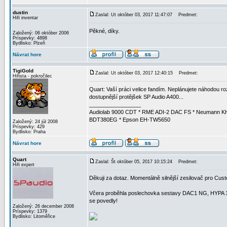
dustin
Zaslal: Ut október 03, 2017 11:47:07
Predmet:
Hifi inventar
Pěkné, díky.
Založený: 06 október 2006
Príspevky: 4898
Bydlisko: Plzeň
Návrat hore
TigiGold
Zaslal: Ut október 03, 2017 12:40:15
Predmet:
Hifista - pokročilec
Quart: Vaší práci velice fandím. Neplánujete náhodou 
dostupnější protějšek SP Audio A400...
_________________
Audiolab 9000 CDT * RME ADI-2 DAC FS * Neumann KH
BDT380EG * Epson EH-TW5650
Založený: 24 júl 2008
Príspevky: 429
Bydlisko: Praha
Návrat hore
Quart
Zaslal: Št október 05, 2017 10:15:24
Predmet:
Hifi expert
Děkuji za dotaz. Momentálně silnější zesilovač pro Cu
Včera proběhla poslechovka sestavy DAC1 NG, HYPA 1 
se povedly!
Založený: 26 december 2008
Príspevky: 1379
Bydlisko: Litoměřice
_________________