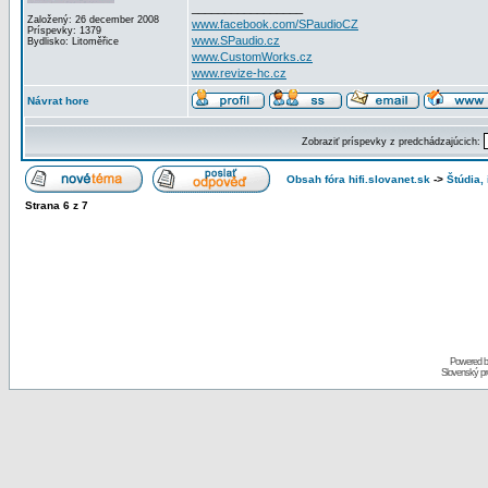
_________________
Založený: 26 december 2008
www.facebook.com/SPaudioCZ
Príspevky: 1379
www.SPaudio.cz
Bydlisko: Litoměřice
www.CustomWorks.cz
www.revize-hc.cz
Návrat hore
Zobraziť príspevky z predchádzajúcich:
Obsah fóra hifi.slovanet.sk
->
Štúdia,
Strana
6
z
7
Powered 
Slovenský p